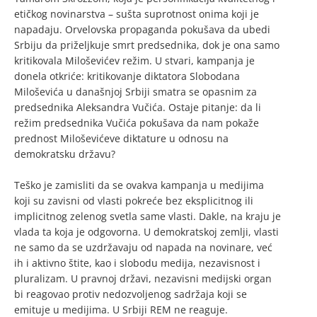
etičkog novinarstva – sušta suprotnost onima koji je
napadaju. Orvelovska propaganda pokušava da ubedi
Srbiju da priželjkuje smrt predsednika, dok je ona samo
kritikovala Miloševićev režim. U stvari, kampanja je
donela otkriće: kritikovanje diktatora Slobodana
Miloševića u današnjoj Srbiji smatra se opasnim za
predsednika Aleksandra Vučića. Ostaje pitanje: da li
režim predsednika Vučića pokušava da nam pokaže
prednost Miloševićeve diktature u odnosu na
demokratsku državu?
Teško je zamisliti da se ovakva kampanja u medijima
koji su zavisni od vlasti pokreće bez eksplicitnog ili
implicitnog zelenog svetla same vlasti. Dakle, na kraju je
vlada ta koja je odgovorna. U demokratskoj zemlji, vlasti
ne samo da se uzdržavaju od napada na novinare, već
ih i aktivno štite, kao i slobodu medija, nezavisnost i
pluralizam. U pravnoj državi, nezavisni medijski organ
bi reagovao protiv nedozvoljenog sadržaja koji se
emituje u medijima. U Srbiji REM ne reaguje.