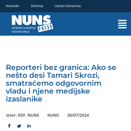
Pređi
Kontakt
Doniraj
Uplati članarinu
na
sadržaj
Mai
Men
Reporteri bez granica: Ako se
nešto desi Tamari Skrozi,
smatraćemo odgovornim
vladu i njene medijske
izaslanike
Izvor: RSF, NUNS
NUNS
30/07/2024