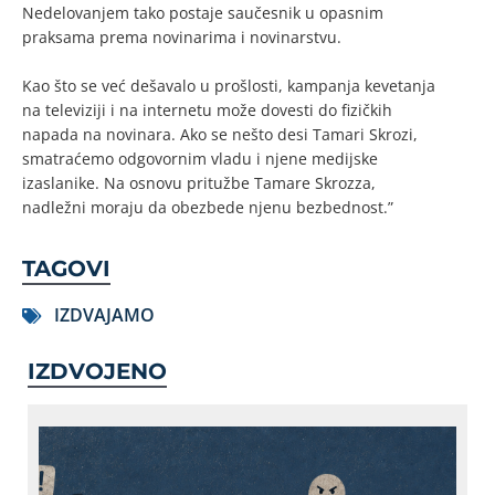
Nedelovanjem tako postaje saučesnik u opasnim
praksama prema novinarima i novinarstvu.
Kao što se već dešavalo u prošlosti, kampanja kevetanja
na televiziji i na internetu može dovesti do fizičkih
napada na novinara. Ako se nešto desi Tamari Skrozi,
smatraćemo odgovornim vladu i njene medijske
izaslanike. Na osnovu pritužbe Tamare Skrozza,
nadležni moraju da obezbede njenu bezbednost.”
TAGOVI
IZDVAJAMO
IZDVOJENO