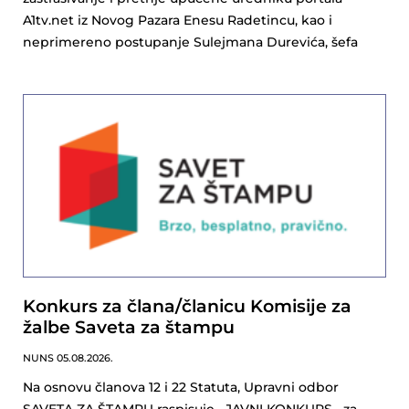
A1tv.net iz Novog Pazara Enesu Radetincu, kao i
neprimereno postupanje Sulejmana Durevića, šefa
Konkurs za člana/članicu Komisije za
žalbe Saveta za štampu
NUNS
05.08.2026.
Na osnovu članova 12 i 22 Statuta, Upravni odbor