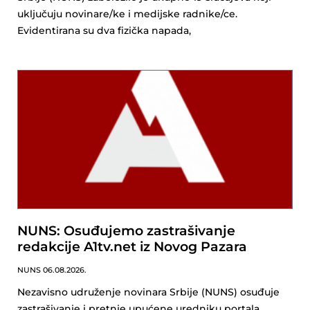
uključuju novinare/ke i medijske radnike/ce.
Evidentirana su dva fizička napada,
NUNS: Osuđujemo zastrašivanje
redakcije A1tv.net iz Novog Pazara
NUNS
06.08.2026.
Nezavisno udruženje novinara Srbije (NUNS) osuđuje
zastrašivanje i pretnje upućene uredniku portala