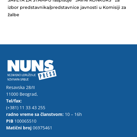
SAVETA ZA ŠTAMPU raspisuje JAVNI KONKURS za
izbor predstavnika/predstavnice javnosti u Komisiji za
žalbe
Resavska 28/II
11000 Beograd,
Tel/fax:
(+381) 11 33 43 255
radno vreme sa članstvom:
10 – 16h
PIB
100065510
Matični broj
06975461
F
T
Y