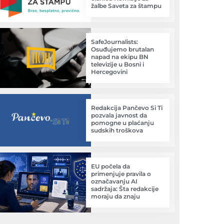
žalbe Saveta za štampu
SafeJournalists:
Osuđujemo brutalan
napad na ekipu BN
televizije u Bosni i
Hercegovini
Redakcija Pančevo Si Ti
pozvala javnost da
pomogne u plaćanju
sudskih troškova
EU počela da
primenjuje pravila o
označavanju AI
sadržaja: Šta redakcije
moraju da znaju