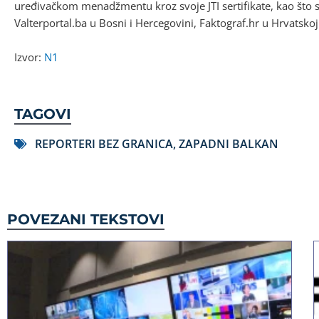
uređivačkom menadžmentu kroz svoje JTI sertifikate, kao što su
Valterportal.ba u Bosni i Hercegovini, Faktograf.hr u Hrvatskoj 
Izvor:
N1
TAGOVI
REPORTERI BEZ GRANICA
,
ZAPADNI BALKAN
POVEZANI TEKSTOVI