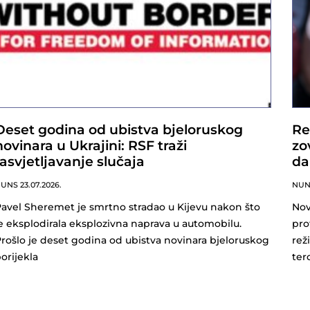
Deset godina od ubistva bjeloruskog
Re
novinara u Ukrajini: RSF traži
zo
rasvjetljavanje slučaja
da
NUNS
23.07.2026.
NU
avel Sheremet je smrtno stradao u Kijevu nakon što
Nov
e eksplodirala eksplozivna naprava u automobilu.
pro
rošlo je deset godina od ubistva novinara bjeloruskog
rež
orijekla
ter