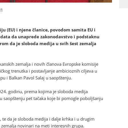
N1
iju (EU) i njene članice, povodom samita EU i
didata da unaprede zakonodavstvo i podstaknu
zirom da je sloboda medija u svih šest zemalja
kanskih zemalja i novih članova Evropske komisije
ičkog trenutka i postavljanje ambicioznih ciljeva u
u i Balkan Pavol Salaj u saopštenju.
024. godinu, prema kojima je sloboda medija
u saopštenju pet tačaka koje bi pomogle poboljšanju
, te da je sloboda medija i dalje krhka i u drugim
 zemalja novinari na meti interesnih grupa.