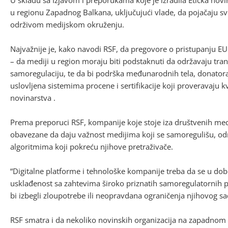
u regionu Zapadnog Balkana, uključujući vlade, da pojačaju sv
održivom medijskom okruženju.
Najvažnije je, kako navodi RSF, da pregovore o pristupanju EU t
– da mediji u region moraju biti podstaknuti da održavaju tran
samoregulaciju, te da bi podrška međunarodnih tela, donatora i
uslovljena sistemima procene i sertifikacije koji proveravaju k
novinarstva .
Prema preporuci RSF, kompanije koje stoje iza društvenih medij
obavezane da daju važnost medijima koji se samoregulišu, od
algoritmima koji pokreću njihove pretraživače.
“Digitalne platforme i tehnološke kompanije treba da se u do
usklađenost sa zahtevima široko priznatih samoregulatornih pr
bi izbegli zloupotrebe ili neopravdana ograničenja njihovog sa
RSF smatra i da nekoliko novinskih organizacija na zapadnom