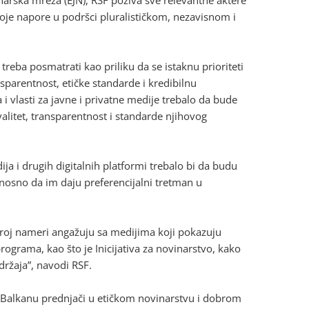
oje napore u podršci pluralističkom, nezavisnom i
reba posmatrati kao priliku da se istaknu prioriteti
sparentnost, etičke standarde i kredibilnu
 vlasti za javne i privatne medije trebalo da bude
valitet, transparentnost i standarde njihovog
a i drugih digitalnih platformi trebalo bi da budu
nosno da im daju preferencijalni tretman u
broj nameri angažuju sa medijima koji pokazuju
ograma, kao što je Inicijativa za novinarstvo, kako
držaja”, navodi RSF.
 Balkanu prednjači u etičkom novinarstvu i dobrom