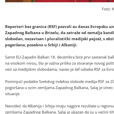
Foto: 
Reporteri bez granica (RSF) pozvali su danas Evropsku un
Zapadnog Balkana u Briselu, da zatraže od zemalja kan
slobodan, nezavisan i pluralistički medijski pejzaž, s ob
pogoršana, posebno u Srbiji i Albaniji.
Samit EU-Zapadni Balkan 18. decembra biće prvi sastanak bal
na visokom nivou, što je važna prilika za stvaranje novog polit
vezi sa medijskim slobodama, naveo je šef odseka RSF za Evrop
Pominjući podatke Svetskog indeksa slobode medija RSF za 2
pogoršana u svim zemljama Zapadnog Balkana, Salaj je izneo 
situacije.
Navodeći da Albanija i Srbija imaju najgore rezultate u regionu
zemljama Zapadnog Balkana, Salaj je ukazao da su u većini tih