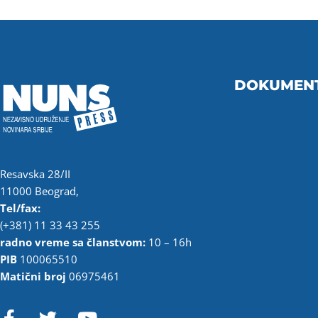
DOKUMEN
Resavska 28/II
11000 Beograd,
Tel/fax:
(+381) 11 33 43 255
radno vreme sa članstvom:
10 – 16h
PIB
100065510
Matični broj
06975461
F
T
Y