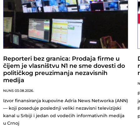
Reporteri bez granica: Prodaja firme u
čijem je vlasništvu N1 ne sme dovesti do
političkog preuzimanja nezavisnih
medija
NUNS
03.08.2026.
P
Izvor finansiranja kupovine Adria News Networka (ANN)
j
— koji poseduje poslednji veliki nezavisni televizijski
P
kanal u Srbiji i jedan od vodećih informativnih medija
p
u Crnoj