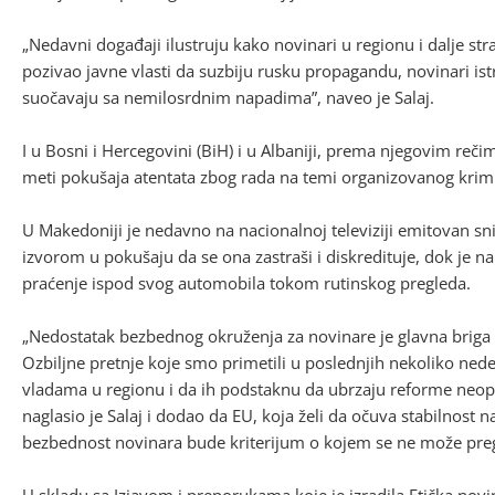
„Nedavni događaji ilustruju kako novinari u regionu i dalje str
pozivao javne vlasti da suzbiju rusku propagandu, novinari i
suočavaju sa nemilosrdnim napadima”, naveo je Salaj.
I u Bosni i Hercegovini (BiH) i u Albaniji, prema njegovim reči
meti pokušaja atentata zbog rada na temi organizovanog krim
U Makedoniji je nedavno na nacionalnoj televiziji emitovan 
izvorom u pokušaju da se ona zastraši i diskredituje, dok je 
praćenje ispod svog automobila tokom rutinskog pregleda.
„Nedostatak bezbednog okruženja za novinare je glavna briga za
Ozbiljne pretnje koje smo primetili u poslednjih nekoliko nede
vladama u regionu i da ih podstaknu da ubrzaju reforme neop
naglasio je Salaj i dodao da EU, koja želi da očuva stabilnost
bezbednost novinara bude kriterijum o kojem se ne može preg
U skladu sa Izjavom i preporukama koje je izradila Etička novi