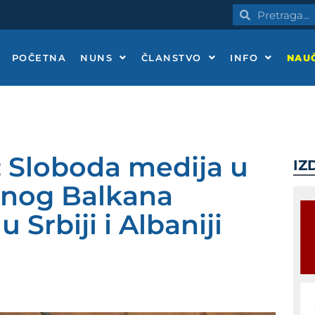
Pretraga
Pretraga
POČETNA
NUNS
ČLANSTVO
INFO
NAUČ
: Sloboda medija u
IZ
nog Balkana
Srbiji i Albaniji