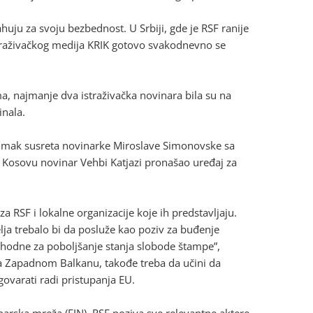
ahuju za svoju bezbednost. U Srbiji, gde je RSF ranije
straživačkog medija KRIK gotovo svakodnevno se
ma, najmanje dva istraživačka novinara bila su na
inala.
snimak susreta novinarke Miroslave Simonovske sa
na Kosovu novinar Vehbi Katjazi pronašao uređaj za
 RSF i lokalne organizacije koje ih predstavljaju.
lja trebalo bi da posluže kao poziv za buđenje
hodne za poboljšanje stanja slobode štampe”,
 na Zapadnom Balkanu, takođe treba da učini da
ovarati radi pristupanja EU.
narska mreža (EJN), RSF poziva sve relevantne aktere