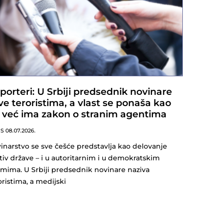
porteri: U Srbiji predsednik novinare
ve teroristima, a vlast se ponaša kao
 već ima zakon o stranim agentima
NS
08.07.2026.
inarstvo se sve češće predstavlja kao delovanje
tiv države – i u autoritarnim i u demokratskim
imima. U Srbiji predsednik novinare naziva
oristima, a medijski