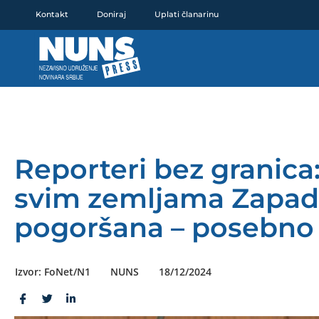
Pređi
Kontakt
Doniraj
Uplati članarinu
na
sadržaj
Reporteri bez granica
svim zemljama Zapad
pogoršana – posebno u 
Izvor: FoNet/N1
NUNS
18/12/2024