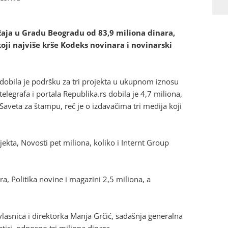
žaja u Gradu Beogradu od 83,9 miliona dinara,
koji najviše krše Kodeks novinara i novinarski
 dobila je podršku za tri projekta u ukupnom iznosu
legrafa i portala Republika.rs dobila je 4,7 miliona,
veta za štampu, reč je o izdavačima tri medija koji
ojekta, Novosti pet miliona, koliko i Internt Group
ra, Politika novine i magazini 2,5 miliona, a
lasnica i direktorka Manja Grčić, sadašnja generalna