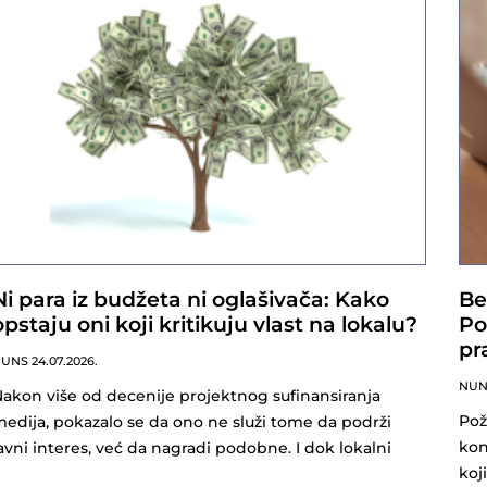
Ni para iz budžeta ni oglašivača: Kako
Be
opstaju oni koji kritikuju vlast na lokalu?
Po
pr
NUNS
24.07.2026.
NU
akon više od decenije projektnog sufinansiranja
Pož
edija, pokazalo se da ono ne služi tome da podrži
kon
avni interes, već da nagradi podobne. I dok lokalni
koj