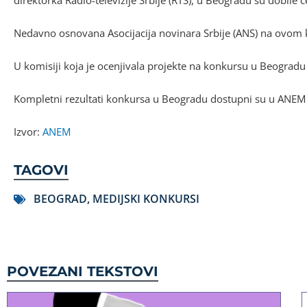
direktorka Radio-televizije Srbije (RTS), u Beogradu su dobile č
Nedavno osnovana Asocijacija novinara Srbije (ANS) na ovom k
U komisiji koja je ocenjivala projekte na konkursu u Beogradu bi
Kompletni rezultati konkursa u Beogradu dostupni su u ANEM
Izvor:
ANEM
TAGOVI
BEOGRAD
,
MEDIJSKI KONKURSI
POVEZANI TEKSTOVI