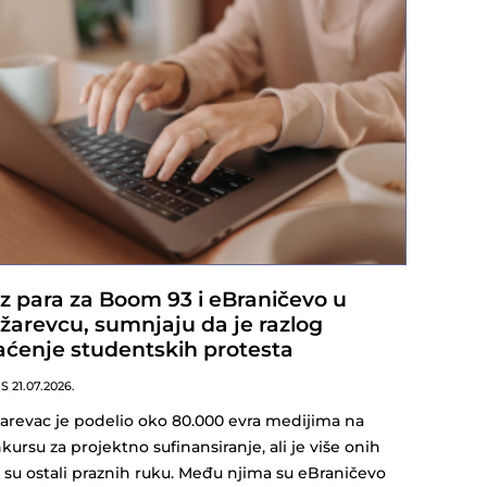
z para za Boom 93 i eBraničevo u
žarevcu, sumnjaju da je razlog
aćenje studentskih protesta
NS
21.07.2026.
arevac je podelio oko 80.000 evra medijima na
kursu za projektno sufinansiranje, ali je više onih
i su ostali praznih ruku. Među njima su eBraničevo