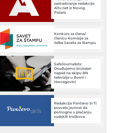
zastrašivanje redakcije
A1tv.net iz Novog
Pazara
Konkurs za člana/
članicu Komisije za
žalbe Saveta za štampu
SafeJournalists:
Osuđujemo brutalan
napad na ekipu BN
televizije u Bosni i
Hercegovini
Redakcija Pančevo Si Ti
pozvala javnost da
pomogne u plaćanju
sudskih troškova