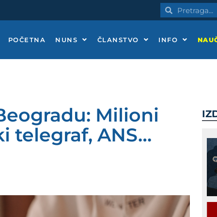
Pretraga
Pretraga
POČETNA
NUNS
ČLANSTVO
INFO
NAUČ
Beogradu: Milioni
IZ
ki telegraf, ANS…