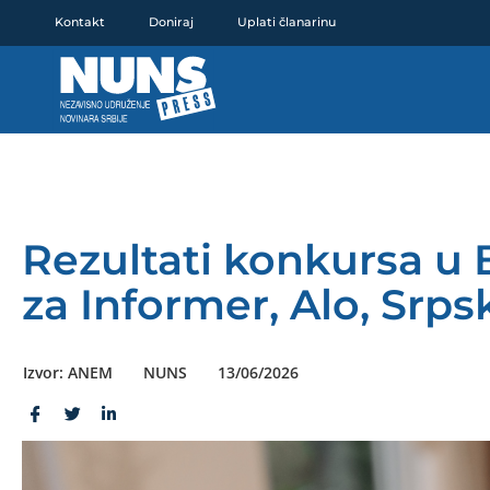
Pređi
Kontakt
Doniraj
Uplati članarinu
na
sadržaj
Rezultati konkursa u 
za Informer, Alo, Srps
Izvor: ANEM
NUNS
13/06/2026