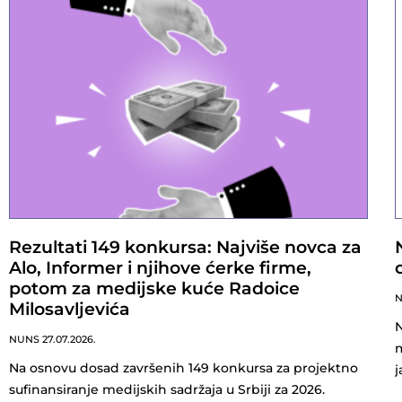
Rezultati 149 konkursa: Najviše novca za
Alo, Informer i njihove ćerke firme,
potom za medijske kuće Radoice
Milosavljevića
N
NUNS
27.07.2026.
m
Na osnovu dosad završenih 149 konkursa za projektno
j
sufinansiranje medijskih sadržaja u Srbiji za 2026.