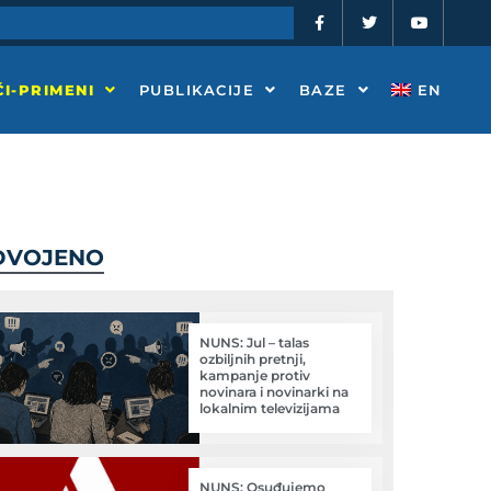
F
T
Y
a
w
o
c
i
u
e
t
t
b
t
u
o
e
b
I-PRIMENI
PUBLIKACIJE
BAZE
EN
o
r
e
k
-
f
DVOJENO
NUNS: Jul – talas
ozbiljnih pretnji,
kampanje protiv
novinara i novinarki na
lokalnim televizijama
NUNS: Osuđujemo