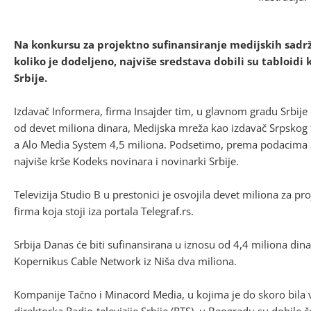
Na konkursu za projektno sufinansiranje medijskih sadr
koliko je dodeljeno, najviše sredstava dobili su tabloidi 
Srbije.
Izdavač Informera, firma Insajder tim, u glavnom gradu Srbije
od devet miliona dinara, Medijska mreža kao izdavač Srpskog te
a Alo Media System 4,5 miliona. Podsetimo, prema podacima Sa
najviše krše Kodeks novinara i novinarki Srbije.
Televizija Studio B u prestonici je osvojila devet miliona za pr
firma koja stoji iza portala Telegraf.rs.
Srbija Danas će biti sufinansirana u iznosu od 4,4 miliona dina
Kopernikus Cable Network iz Niša dva miliona.
Kompanije Tačno i Minacord Media, u kojima je do skoro bila v