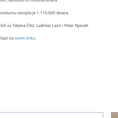
etiri, odnosno tri miliona dinara.
onkursu osvojila je 1.110.000 dinara.
li su Tatjana Ćitić, Ladislav Lazić i Petar Njaradi.
 bazi na
ovom linku
.