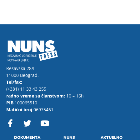
Resavska 28/II
11000 Beograd,
Tel/fax:
(+381) 11 33 43 255
radno vreme sa članstvom:
10 – 16h
PIB
100065510
Matični broj
06975461
F
T
Y
a
w
o
c
i
u
DOKUMENTA
NUNS
AKTUELNO