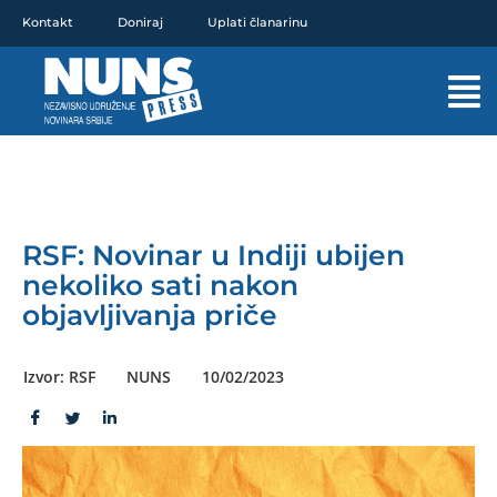
Pređi
Kontakt
Doniraj
Uplati članarinu
na
sadržaj
Mai
Men
RSF: Novinar u Indiji ubijen
nekoliko sati nakon
objavljivanja priče
Izvor: RSF
NUNS
10/02/2023