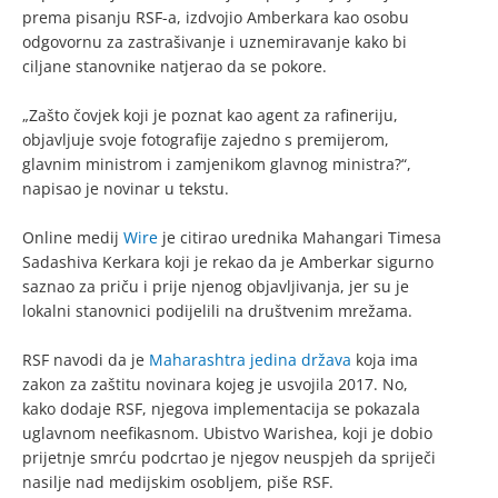
prema pisanju RSF-a, izdvojio Amberkara kao osobu
odgovornu za zastrašivanje i uznemiravanje kako bi
ciljane stanovnike natjerao da se pokore.
„Zašto čovjek koji je poznat kao agent za rafineriju,
objavljuje svoje fotografije zajedno s premijerom,
glavnim ministrom i zamjenikom glavnog ministra?“,
napisao je novinar u tekstu.
Online medij
Wire
je citirao urednika Mahangari Timesa
Sadashiva Kerkara koji je rekao da je Amberkar sigurno
saznao za priču i prije njenog objavljivanja, jer su je
lokalni stanovnici podijelili na društvenim mrežama.
RSF navodi da je
Maharashtra jedina država
koja ima
zakon za zaštitu novinara kojeg je usvojila 2017. No,
kako dodaje RSF, njegova implementacija se pokazala
uglavnom neefikasnom. Ubistvo Warishea, koji je dobio
prijetnje smrću podcrtao je njegov neuspjeh da spriječi
nasilje nad medijskim osobljem, piše RSF.