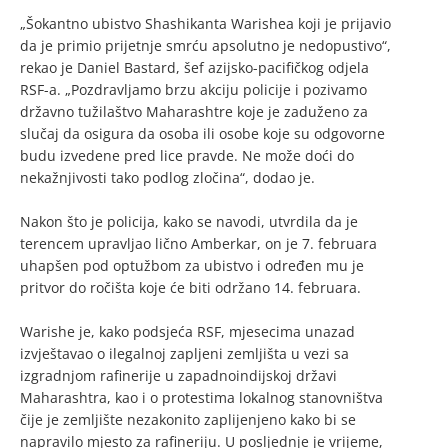
„Šokantno ubistvo Shashikanta Warishea koji je prijavio
da je primio prijetnje smrću apsolutno je nedopustivo“,
rekao je Daniel Bastard, šef azijsko-pacifičkog odjela
RSF-a. „Pozdravljamo brzu akciju policije i pozivamo
državno tužilaštvo Maharashtre koje je zaduženo za
slučaj da osigura da osoba ili osobe koje su odgovorne
budu izvedene pred lice pravde. Ne može doći do
nekažnjivosti tako podlog zločina“, dodao je.
Nakon što je policija, kako se navodi, utvrdila da je
terencem upravljao lično Amberkar, on je 7. februara
uhapšen pod optužbom za ubistvo i određen mu je
pritvor do ročišta koje će biti održano 14. februara.
Warishe je, kako podsjeća RSF, mjesecima unazad
izvještavao o ilegalnoj zapljeni zemljišta u vezi sa
izgradnjom rafinerije u zapadnoindijskoj državi
Maharashtra, kao i o protestima lokalnog stanovništva
čije je zemljište nezakonito zaplijenjeno kako bi se
napravilo mjesto za rafineriju. U posljednje je vrijeme,