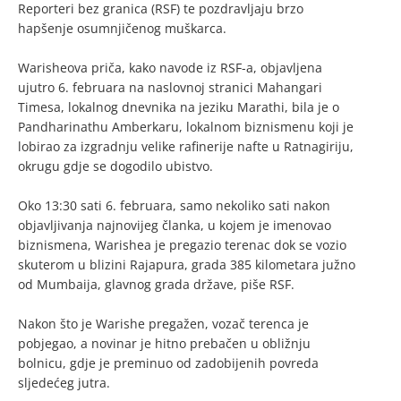
Reporteri bez granica (RSF) te pozdravljaju brzo
hapšenje osumnjičenog muškarca.
Warisheova priča, kako navode iz RSF-a, objavljena
ujutro 6. februara na naslovnoj stranici Mahangari
Timesa, lokalnog dnevnika na jeziku Marathi, bila je o
Pandharinathu Amberkaru, lokalnom biznismenu koji je
lobirao za izgradnju velike rafinerije nafte u Ratnagiriju,
okrugu gdje se dogodilo ubistvo.
Oko 13:30 sati 6. februara, samo nekoliko sati nakon
objavljivanja najnovijeg članka, u kojem je imenovao
biznismena, Warishea je pregazio terenac dok se vozio
skuterom u blizini Rajapura, grada 385 kilometara južno
od Mumbaija, glavnog grada države, piše RSF.
Nakon što je Warishe pregažen, vozač terenca je
pobjegao, a novinar je hitno prebačen u obližnju
bolnicu, gdje je preminuo od zadobijenih povreda
sljedećeg jutra.