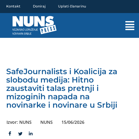
Pređi
Kontakt
Doniraj
Uplati članarinu
na
sadržaj
Mai
Men
SafeJournalists i Koalicija za
slobodu medija: Hitno
zaustaviti talas pretnji i
mizoginih napada na
novinarke i novinare u Srbiji
Izvor: NUNS
NUNS
15/06/2026