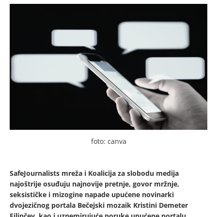
foto: canva
SafeJournalists mreža i Koalicija za slobodu medija
najoštrije osuđuju najnovije pretnje, govor mržnje,
seksističke i mizogine napade upućene novinarki
dvojezičnog portala Bečejski mozaik Kristini Demeter
Filipčev, kao i uznemirujuće poruke upućene portalu