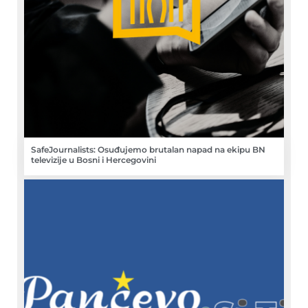
SafeJournalists: Osuđujemo brutalan napad na ekipu BN
televizije u Bosni i Hercegovini