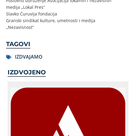
Poslovno udruženje Asocijacija lokalnih i nezavisnih
medija „Lokal Pres“
Slavko Ćuruvija fondacija
Granski sindikat kulture, umetnosti i medija
„Nezavisnost“
TAGOVI
IZDVAJAMO
IZDVOJENO