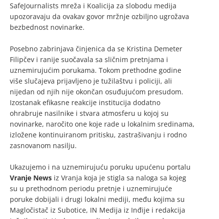
SafeJournalists mreža i Koalicija za slobodu medija
upozoravaju da ovakav govor mržnje ozbiljno ugrožava
bezbednost novinarke.
Posebno zabrinjava činjenica da se Kristina Demeter
Filipčev i ranije suočavala sa sličnim pretnjama i
uznemirujućim porukama. Tokom prethodne godine
više slučajeva prijavljeno je tužilaštvu i policiji, ali
nijedan od njih nije okončan osuđujućom presudom.
Izostanak efikasne reakcije institucija dodatno
ohrabruje nasilnike i stvara atmosferu u kojoj su
novinarke, naročito one koje rade u lokalnim sredinama,
izložene kontinuiranom pritisku, zastrašivanju i rodno
zasnovanom nasilju.
Ukazujemo i na uznemirujuću poruku upućenu portalu
Vranje News
iz Vranja koja je stigla sa naloga sa kojeg
su u prethodnom periodu pretnje i uznemirujuće
poruke dobijali i drugi lokalni mediji, među kojima su
Magločistač iz Subotice, IN Medija iz Inđije i redakcija