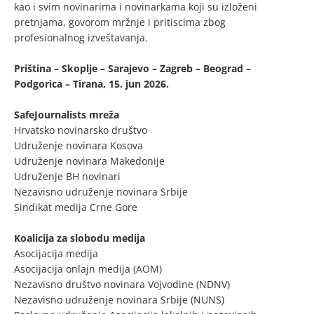
kao i svim novinarima i novinarkama koji su izloženi
pretnjama, govorom mržnje i pritiscima zbog
profesionalnog izveštavanja.
Priština – Skoplje – Sarajevo – Zagreb – Beograd –
Podgorica – Tirana, 15. jun 2026.
SafeJournalists mreža
Hrvatsko novinarsko društvo
Udruženje novinara Kosova
Udruženje novinara Makedonije
Udruženje BH novinari
Nezavisno udruženje novinara Srbije
Sindikat medija Crne Gore
Koalicija za slobodu medija
Asocijacija medija
Asocijacija onlajn medija (AOM)
Nezavisno društvo novinara Vojvodine (NDNV)
Nezavisno udruženje novinara Srbije (NUNS)