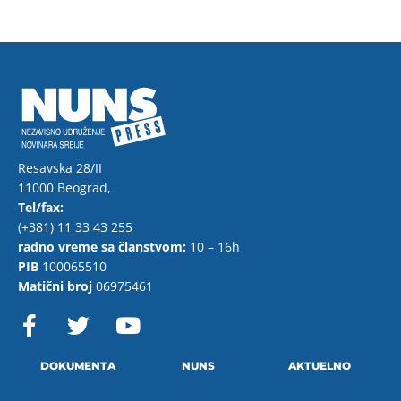
Resavska 28/II
11000 Beograd,
Tel/fax:
(+381) 11 33 43 255
radno vreme sa članstvom:
10 – 16h
PIB
100065510
Matični broj
06975461
F
T
Y
a
w
o
c
i
u
e
t
t
DOKUMENTA
NUNS
AKTUELNO
b
t
u