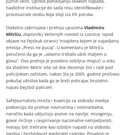
Južnih vesti. Uprkos ponavljanju ovakvih napada,
nadležne institucije do sada nisu identifikovale i
procesuirale osobu koja stoji iza tih poruka.
Dodatno zabrinjava i pretnja upućena
Vladimiru
Mitriću
, dopisniku Večernjih novosti iz Loznice, ispod
objave na Fejsbuk stranici Insajdera kojom je najavljena
emisija „Press ne pucaj“. U komentaru je Mitriću
poručeno da ga je „odavno trebalo ubiti maljem u
glavu“. Ova pretnja je posebno ozbiljna imajući u vidu
da Vladimir Mitrić više od dve decenije živi i radi pod
policijskom zaštitom, nakon što je 2005. godine preživeo
pokušaj ubistva kada ga je bivši policajac brutalno
napao bejzbol palicom.
SafeJournalists mreža i Koalicija za slobodu medija
podsećaju da pretnje novinarima i novinarkama,
naročito kada uključuju pozive na nasilje, mizoginiju,
govor mržnje i raspirivanje nacionalne netrpeljivosti,
moraju biti tretirane kao ozbiljni napadi na slobodu
medija i bezbednost medijskih radnika. Posebno je