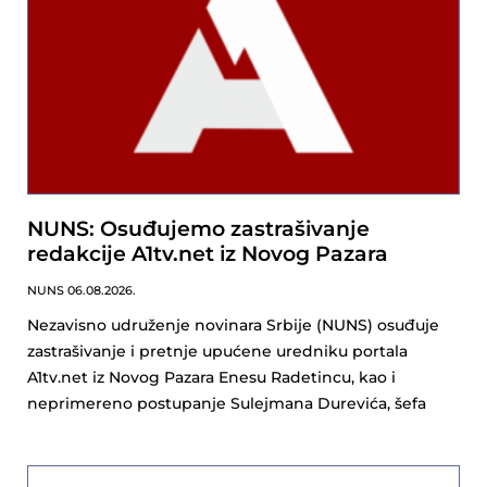
NUNS: Osuđujemo zastrašivanje
redakcije A1tv.net iz Novog Pazara
NUNS
06.08.2026.
Nezavisno udruženje novinara Srbije (NUNS) osuđuje
zastrašivanje i pretnje upućene uredniku portala
A1tv.net iz Novog Pazara Enesu Radetincu, kao i
neprimereno postupanje Sulejmana Durevića, šefa