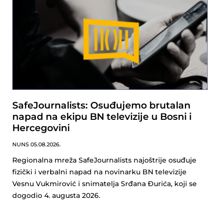
SafeJournalists: Osuđujemo brutalan
napad na ekipu BN televizije u Bosni i
Hercegovini
NUNS
05.08.2026.
Regionalna mreža SafeJournalists najoštrije osuđuje
fizički i verbalni napad na novinarku BN televizije
Vesnu Vukmirović i snimatelja Srđana Đurića, koji se
dogodio 4. augusta 2026.