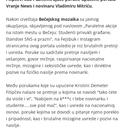
Vranje News i novinaru Vladimiru Mitriću.
Nakon izveštaja
Bečejskog mozaika
sa javnog
okupljanja, objavljenog pod naslovom „Paralelne akcije
na istom mestu u Bečeju: Studenti privukli građane,
štandovi SNS-a prazni“, na Fejsbuk i Instagram
stranicama ovog portala usledio je niz brutalnih pretnji
i uvreda. Poruke su sadržale pretnje nasiljem i
vešanjem, govor mržnje, raspirivanje nacionalne
mržnje, mizogine i seksističke uvrede, kao i direktne
pozive na fizičko nasilje prema novinarki.
Među porukama koje su upućene Kristini Demeter
Filipčev nalaze se pretnje u kojima se navodi “tako ćete
da visite i vi”, “Nabijem na k***c I tebe novinarku I
studente…..sve pod mač”, kao i uvrede na nacionalnoj
osnovi, poruke kojima se dovodi u pitanje njeno poreklo
i pripadnost, kao i brutalne mizogine uvrede i pozivi na
nasilje.