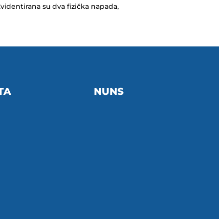
videntirana su dva fizička napada,
TA
NUNS