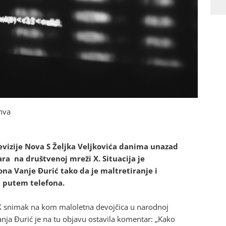
anva
levizije Nova S Željka Veljkovića danima unazad
a na društvenoj mreži X. Situacija je
ona Vanje Đurić tako da je maltretiranje i
 putem telefona.
 X snimak na kom maloletna devojčica u narodnoj
a Đurić je na tu objavu ostavila komentar: „Kako