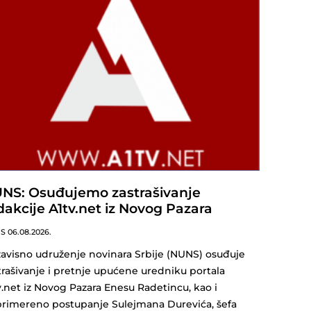
NS: Osuđujemo zastrašivanje
dakcije A1tv.net iz Novog Pazara
NS
06.08.2026.
avisno udruženje novinara Srbije (NUNS) osuđuje
trašivanje i pretnje upućene uredniku portala
v.net iz Novog Pazara Enesu Radetincu, kao i
rimereno postupanje Sulejmana Durevića, šefa