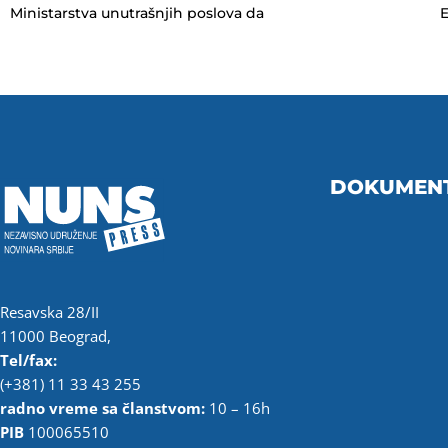
Ministarstva unutrašnjih poslova da
E
DOKUMEN
Resavska 28/II
11000 Beograd,
Tel/fax:
(+381) 11 33 43 255
radno vreme sa članstvom:
10 – 16h
PIB
100065510