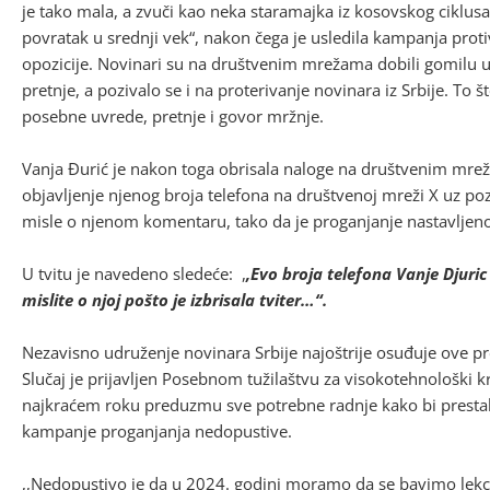
je tako mala, a zvuči kao neka staramajka iz kosovskog ciklusa
povratak u srednji vek“, nakon čega je usledila kampanja proti
opozicije. Novinari su na društvenim mrežama dobili gomilu uv
pretnje, a pozivalo se i na proterivanje novinara iz Srbije. To št
posebne uvrede, pretnje i govor mržnje.
Vanja Đurić je nakon toga obrisala naloge na društvenim mreža
objavljenje njenog broja telefona na društvenoj mreži X uz poz
misle o njenom komentaru, tako da je proganjanje nastavljen
U tvitu je navedeno sledeće: ,
,Evo broja telefona Vanje Djuric 
mislite o njoj pošto je izbrisala tviter…“.
Nezavisno udruženje novinara Srbije najoštrije osuđuje ove pre
Slučaj je prijavljen Posebnom tužilaštvu za visokotehnološki 
najkraćem roku preduzmu sve potrebne radnje kako bi prestal
kampanje proganjanja nedopustive.
,,Nedopustivo je da u 2024. godini moramo da se bavimo lekcija