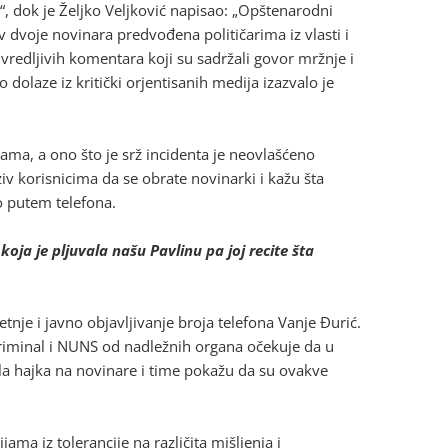
“, dok je Željko Veljković napisao: „Opštenarodni
v dvoje novinara predvođena političarima iz vlasti i
redljivih komentara koji su sadržali govor mržnje i
o dolaze iz kritički orjentisanih medija izazvalo je
ma, a ono što je srž incidenta je neovlašćeno
iv korisnicima da se obrate novinarki i kažu šta
o putem telefona.
koja je pljuvala našu Pavlinu pa joj recite šta
tnje i javno objavljivanje broja telefona Vanje Đurić.
kriminal i NUNS od nadležnih organa očekuje da u
a hajka na novinare i time pokažu da su ovakve
ma iz tolerancije na različita mišljenja i