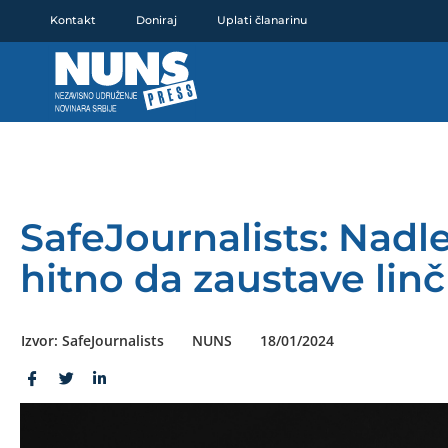
Pređi
Kontakt
Doniraj
Uplati članarinu
na
sadržaj
SafeJournalists: Nadle
hitno da zaustave lin
Izvor: SafeJournalists
NUNS
18/01/2024