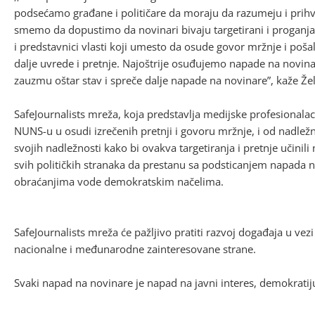
podsećamo građane i političare da moraju da razumeju i prihvat
smemo da dopustimo da novinari bivaju targetirani i proganjan
i predstavnici vlasti koji umesto da osude govor mržnje i poša
dalje uvrede i pretnje. Najoštrije osuđujemo napade na novin
zauzmu oštar stav i spreče dalje napade na novinare”, kaže Ž
SafeJournalists mreža, koja predstavlja medijske profesional
NUNS-u u osudi izrečenih pretnji i govoru mržnje, i od nadlež
svojih nadležnosti kako bi ovakva targetiranja i pretnje učin
svih političkih stranaka da prestanu sa podsticanjem napada 
obraćanjima vode demokratskim načelima.
SafeJournalists mreža će pažljivo pratiti razvoj događaja u vez
nacionalne i međunarodne zainteresovane strane.
Svaki napad na novinare je napad na javni interes, demokratij