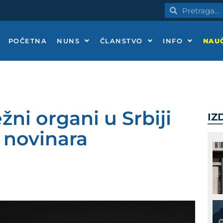
Pretraga
Pretraga
POČETNA
NUNS
ČLANSTVO
INFO
NAUČ
žni organi u Srbiji
IZ
č novinara