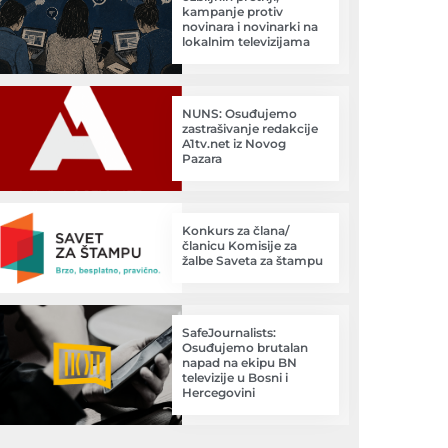
kampanje protiv
novinara i novinarki na
lokalnim televizijama
NUNS: Osuđujemo
zastrašivanje redakcije
A1tv.net iz Novog
Pazara
Konkurs za člana/
članicu Komisije za
žalbe Saveta za štampu
SafeJournalists:
Osuđujemo brutalan
napad na ekipu BN
televizije u Bosni i
Hercegovini