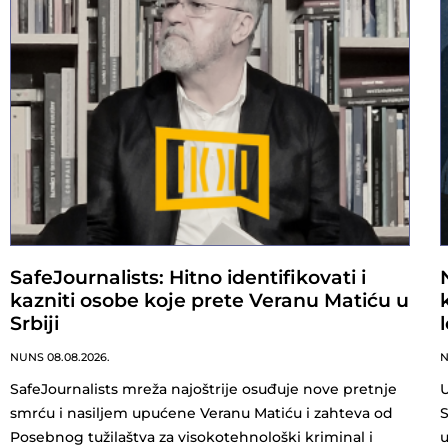
SafeJournalists: Hitno identifikovati i
kazniti osobe koje prete Veranu Matiću u
Srbiji
NUNS
08.08.2026.
SafeJournalists mreža najoštrije osuđuje nove pretnje
U
smrću i nasiljem upućene Veranu Matiću i zahteva od
S
Posebnog tužilaštva za visokotehnološki kriminal i
u