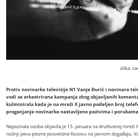
slika: c
Protiv novinarke televizije N1 Vanje Đurić i novinara te
vodi se orkestrirana kampanja zbog objavljenih komentar
kulminirala kada je na mreži X javno podeljen broj telef
proganjanje novinarke nastavljeno pozivima i porukama
Nepoznata osoba objavila je 15. januara na društvenoj mreži
nošnji peva pesme posvećene Kosovu na javnom događaju. Vanj