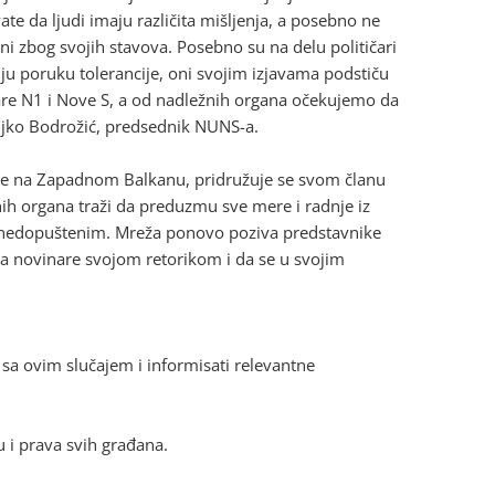
e da ljudi imaju različita mišljenja, a posebno ne
i zbog svojih stavova. Posebno su na delu političari
lju poruku tolerancije, oni svojim izjavama podstiču
are N1 i Nove S, a od nadležnih organa očekujemo da
eljko Bodrožić, predsednik NUNS-a.
ace na Zapadnom Balkanu, pridružuje se svom članu
nih organa traži da preduzmu sve mere i radnje iz
ili nedopuštenim. Mreža ponovo poziva predstavnike
na novinare svojom retorikom i da se u svojim
i sa ovim slučajem i informisati relevantne
u i prava svih građana.