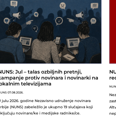
NUNS: Jul – talas ozbiljnih pretnji,
NU
kampanje protiv novinara i novinarki na
re
lokalnim televizijama
NU
NUNS
07.08.2026.
Nez
 julu 2026. godine Nezavisno udruženje novinara
zas
rbije (NUNS) zabeležilo je ukupno 19 slučajeva koji
A1t
ključuju novinare/ke i medijske radnike/ce.
nep