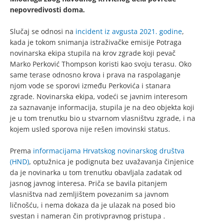
nepovredivosti doma.
Slučaj se odnosi na
incident iz avgusta 2021. godine
,
kada je tokom snimanja istraživačke emisije Potraga
novinarska ekipa stupila na krov zgrade koji pevač
Marko Perković Thompson koristi kao svoju terasu. Oko
same terase odnosno krova i prava na raspolaganje
njom vode se sporovi između Perkovića i stanara
zgrade. Novinarska ekipa, vodeći se javnim interesom
za saznavanje informacija, stupila je na deo objekta koji
je u tom trenutku bio u stvarnom vlasništvu zgrade, i na
kojem usled sporova nije rešen imovinski status.
Prema
informacijama Hrvatskog novinarskog društva
(HND)
, optužnica je podignuta bez uvažavanja činjenice
da je novinarka u tom trenutku obavljala zadatak od
jasnog javnog interesa. Priča se bavila pitanjem
vlasništva nad zemljištem povezanim sa javnom
ličnošću, i nema dokaza da je ulazak na posed bio
svestan i nameran čin protivpravnog pristupa .