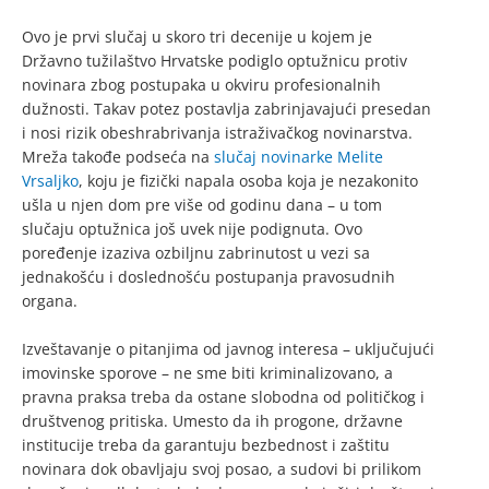
Ovo je prvi slučaj u skoro tri decenije u kojem je
Državno tužilaštvo Hrvatske podiglo optužnicu protiv
novinara zbog postupaka u okviru profesionalnih
dužnosti. Takav potez postavlja zabrinjavajući presedan
i nosi rizik obeshrabrivanja istraživačkog novinarstva.
Mreža takođe podseća na
slučaj novinarke Melite
Vrsaljko
, koju je fizički napala osoba koja je nezakonito
ušla u njen dom pre više od godinu dana – u tom
slučaju optužnica još uvek nije podignuta. Ovo
poređenje izaziva ozbiljnu zabrinutost u vezi sa
jednakošću i doslednošću postupanja pravosudnih
organa.
Izveštavanje o pitanjima od javnog interesa – uključujući
imovinske sporove – ne sme biti kriminalizovano, a
pravna praksa treba da ostane slobodna od političkog i
društvenog pritiska. Umesto da ih progone, državne
institucije treba da garantuju bezbednost i zaštitu
novinara dok obavljaju svoj posao, a sudovi bi prilikom