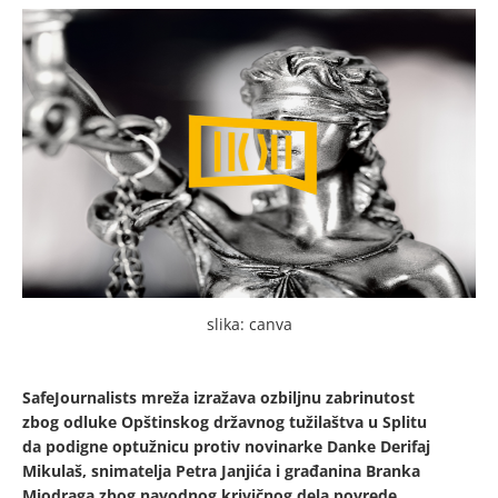
slika: canva
SafeJournalists mreža izražava ozbiljnu zabrinutost
zbog odluke Opštinskog državnog tužilaštva u Splitu
da podigne optužnicu protiv novinarke Danke Derifaj
Mikulaš, snimatelja Petra Janjića i građanina Branka
Miodraga zbog navodnog krivičnog dela povrede