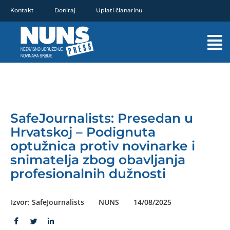
Pređi
Kontakt
Doniraj
Uplati članarinu
na
sadržaj
Mai
Men
SafeJournalists: Presedan u
Hrvatskoj – Podignuta
optužnica protiv novinarke i
snimatelja zbog obavljanja
profesionalnih dužnosti
Izvor: SafeJournalists
NUNS
14/08/2025