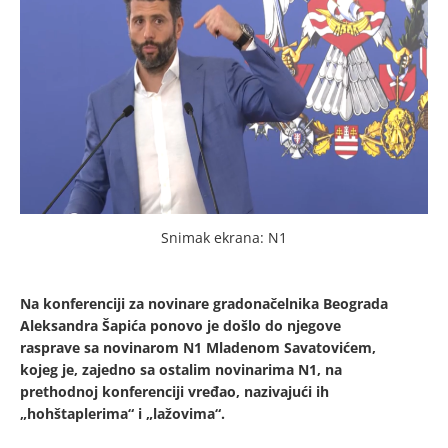
Snimak ekrana: N1
Na konferenciji za novinare gradonačelnika Beograda
Aleksandra Šapića ponovo je došlo do njegove
rasprave sa novinarom N1 Mladenom Savatovićem,
kojeg je, zajedno sa ostalim novinarima N1, na
prethodnoj konferenciji vređao, nazivajući ih
„hohštaplerima“ i „lažovima“.