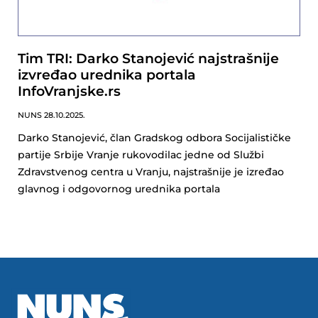
Tim TRI: Darko Stanojević najstrašnije
izvređao urednika portala
InfoVranjske.rs
NUNS
28.10.2025.
Darko Stanojević, član Gradskog odbora Socijalističke
partije Srbije Vranje rukovodilac jedne od Službi
Zdravstvenog centra u Vranju, najstrašnije je izređao
glavnog i odgovornog urednika portala