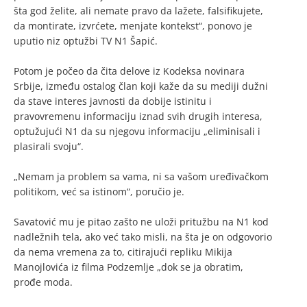
šta god želite, ali nemate pravo da lažete, falsifikujete,
da montirate, izvrćete, menjate kontekst“, ponovo je
uputio niz optužbi TV N1 Šapić.
Potom je počeo da čita delove iz Kodeksa novinara
Srbije, između ostalog član koji kaže da su mediji dužni
da stave interes javnosti da dobije istinitu i
pravovremenu informaciju iznad svih drugih interesa,
optužujući N1 da su njegovu informaciju „eliminisali i
plasirali svoju“.
„Nemam ja problem sa vama, ni sa vašom uređivačkom
politikom, već sa istinom“, poručio je.
Savatović mu je pitao zašto ne uloži pritužbu na N1 kod
nadležnih tela, ako već tako misli, na šta je on odgovorio
da nema vremena za to, citirajući repliku Mikija
Manojlovića iz filma Podzemlje „dok se ja obratim,
prođe moda.