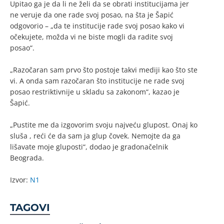
Upitao ga je da li ne želi da se obrati institucijama jer
ne veruje da one rade svoj posao, na šta je Šapić
odgovorio – „da te institucije rade svoj posao kako vi
očekujete, možda vi ne biste mogli da radite svoj
posao“.
„Razočaran sam prvo što postoje takvi mediji kao što ste
vi. A onda sam razočaran što institucije ne rade svoj
posao restriktivnije u skladu sa zakonom“, kazao je
Šapić.
„Pustite me da izgovorim svoju najveću glupost. Onaj ko
sluša , reći će da sam ja glup čovek. Nemojte da ga
lišavate moje gluposti“, dodao je gradonačelnik
Beograda.
Izvor:
N1
TAGOVI