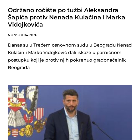
Održano ročište po tužbi Aleksandra
Šapića protiv Nenada Kulačina i Marka
Vidojkovića
NUNS
01.04.2026.
Danas su u Trećem osnovnom sudu u Beogradu Nenad
Kulačin i Marko Vidojković dali iskaze u parničnom
postupku koji je protiv njih pokrenuo gradonačelnik
Beograda