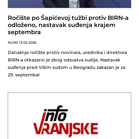
Ročište po Šapićevoj tužbi protiv BIRN-a
odloženo, nastavak suđenja krajem
septembra
NUNS
13.02.2026.
Današnje ročište protiv novinara, urednika i direktora
BIRN-a otkazano je zbog odsustva sudije. Nastavak
suđenja pred Višim sudom u Beogradu zakazan je za
29. septembar