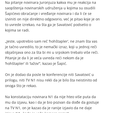
Na pitanje novinara Juronjuza kakva mu je reakcija na
saopštenja novinarskih udruženja u kojima su osudili
Šapićevo obraćanje i vređanje novinara i da li će se
izviniti on nije direktno odgovorio, već je pitao koje je on
to uvrede izrekao, na šta ga je Savatović podsetio o
kojima se radi.
„Jeste, upotrebio sam reč ‘hohštapler’, ne znam šta vas
je tačno uvredilo, to je nemački izraz, koji u jednoj reči
objašnjava ono za šta bi mi u srpskom trebalo više reči.
Pitanje je da li je veća uvreda reći nekom da je
‘hohštapler’ ili ‘lažov’“, kazao je Šapić.
On je dodao da posle te konferencije niti Savatović u
prilogu, niti TV N1 nisu rekli da je bilo šta neistinito od
onoga što je rekao.
Na konstataciju novinara N1 da nije hteo više puta da
mu da izjavu, kao i da je bio pozvan da dođe da gostuje
na TV N1, on je kazao da je ranije izjavio da ne daje