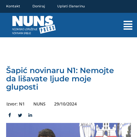
Pređi
Kontakt
Doniraj
Uplati članarinu
na
sadržaj
Mai
Men
Šapić novinaru N1: Nemojte
da lišavate ljude moje
gluposti
Izvor: N1
NUNS
29/10/2024