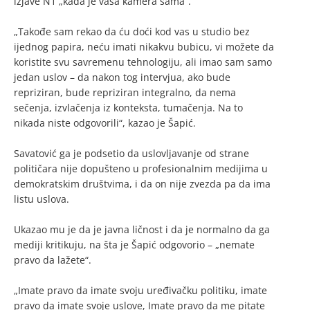
izjave N1 „kada je vaša kamera sama“.
„Takođe sam rekao da ću doći kod vas u studio bez
ijednog papira, neću imati nikakvu bubicu, vi možete da
koristite svu savremenu tehnologiju, ali imao sam samo
jedan uslov – da nakon tog intervjua, ako bude
repriziran, bude repriziran integralno, da nema
sečenja, izvlačenja iz konteksta, tumačenja. Na to
nikada niste odgovorili“, kazao je Šapić.
Savatović ga je podsetio da uslovljavanje od strane
političara nije dopušteno u profesionalnim medijima u
demokratskim društvima, i da on nije zvezda pa da ima
listu uslova.
Ukazao mu je da je javna ličnost i da je normalno da ga
mediji kritikuju, na šta je Šapić odgovorio – „nemate
pravo da lažete“.
„Imate pravo da imate svoju uređivačku politiku, imate
pravo da imate svoje uslove, Imate pravo da me pitate