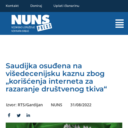
Pređi
Kontakt
Doniraj
Uplati članarinu
na
sadržaj
Mai
Men
Saudijka osuđena na
višedecenijsku kaznu zbog
„korišćenja interneta za
razaranje društvenog tkiva“
Izvor: RTS/Gardijan
NUNS
31/08/2022