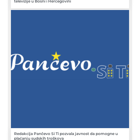
televizije u Bosni i Hercegovini
Redakcija Pančevo Si Ti pozvala javnost da pomogne u
plaćanju sudskih troškova