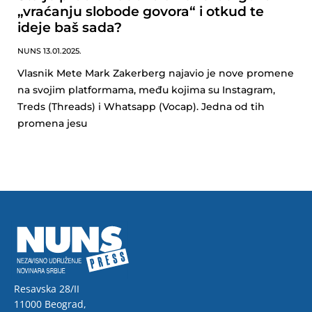
„vraćanju slobode govora“ i otkud te
ideje baš sada?
NUNS
13.01.2025.
Vlasnik Mete Mark Zakerberg najavio je nove promene
na svojim platformama, među kojima su Instagram,
Treds (Threads) i Whatsapp (Vocap). Jedna od tih
promena jesu
Resavska 28/II
11000 Beograd,