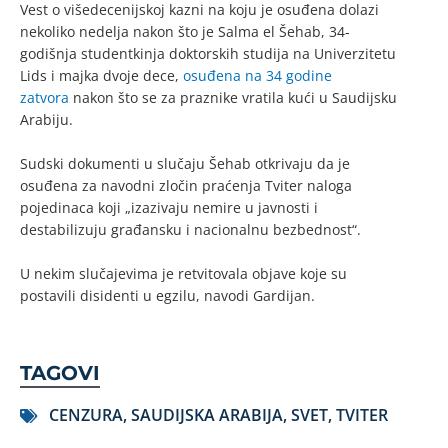
Vest o višedecenijskoj kazni na koju je osuđena dolazi
nekoliko nedelja nakon što je Salma el Šehab, 34-
godišnja studentkinja doktorskih studija na Univerzitetu
Lids i majka dvoje dece,
osuđena na 34 godine
zatvora
nakon što se za praznike vratila kući u Saudijsku
Arabiju.
Sudski dokumenti u slučaju Šehab otkrivaju da je
osuđena za navodni zločin praćenja Tviter naloga
pojedinaca koji „izazivaju nemire u javnosti i
destabilizuju građansku i nacionalnu bezbednost“.
U nekim slučajevima je retvitovala objave koje su
postavili disidenti u egzilu, navodi Gardijan.
TAGOVI
CENZURA
,
SAUDIJSKA ARABIJA
,
SVET
,
TVITER