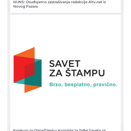
NUNS: Osuđujemo zastrašivanje redakcije A1tv.net iz
Novog Pazara
Konkurs za člana/članicu Komisije za žalbe Saveta za