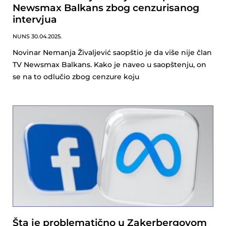
Newsmax Balkans zbog cenzurisanog
intervjua
NUNS
30.04.2025.
Novinar Nemanja Živaljević saopštio je da više nije član
TV Newsmax Balkans. Kako je naveo u saopštenju, on
se na to odlučio zbog cenzure koju
Šta je problematično u Zakerbergovom