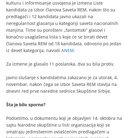
kulturu i informisanje usvojena je izmena Liste
kandidata za izbor članova Saveta REM, nakon što su
predlagači i 12 kandidata javno ukazali na
neregularnost glasanja u kategoriji saveta nacionalnih
manjina. Time su poništeni „fantomski“ glasovi i
konačno usaglašena lista s koje će se birati devet
članova Saveta REM od 18 kandidata, odnosno po jedan
iz devet kategorija, navodi
ANEM
.
Za izmene je glasalo 11 poslanika, dva su bila protiv.
Javno slušanje s kandidatima zakazano je za utorak, 4.
novembar, nakon čega se izbor Saveta REM stavlja na
dnevni red prve naredne sednice Skupštine Srbije.
Šta je bilo sporno?
Podsetimo, u dokumentu koji je objavljen 14. oktobra na
sajtu Narodne skupštine u listi organizacija koji se
smatraju jedinstvenim ovlašćenim predlagačem u