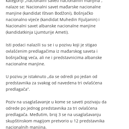
kategoriji „nacionalni saveti nacionalnih manjina”,
nalaze se: Nacionalni savet mađarske nacionalne
manjine (kandidat Ištvan Bodžoni), Bošnjačko
nacionalno vijeće (kandidat Muhedin Fijuljanin) i
Nacionalni savet albanske nacionalne manjine
(kandidatkinja Ljumturije Ameti).
Isti podaci nalazili su se i u pozivu koji je stigao
ovlašćenim predlagačima iz mađarskog saveta i
bošnjačkog veća, ali ne i predstavnicima albanske
nacionalne manjine.
U pozivu je istaknuto „da se odredi po jedan od
predstavnika za svakog od navedena tri ovlašćena
predlagača”.
Poziv na usaglašavanje u kome se saveti pozivaju da
odrede po jednog predstavnika za tri ovlašćena
predlagača. Međutim, broj 3 se na usaglašavanju
skupštinskom magijom pretvorio u 12 predstavnika
nacionalnih manjina.