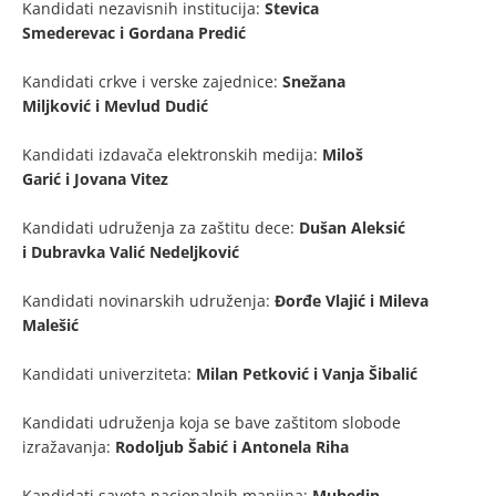
Kandidati nezavisnih institucija:
Stevica
Smederevac i Gordana Predić
Kandidati crkve i verske zajednice:
Snežana
Miljković i Mevlud Dudić
Kandidati izdavača elektronskih medija:
Miloš
Garić i Jovana Vitez
Kandidati udruženja za zaštitu dece:
Dušan Aleksić
i Dubravka Valić Nedeljković
Kandidati novinarskih udruženja:
Đorđe Vlajić i Mileva
Malešić
Kandidati univerziteta:
Milan Petković i Vanja Šibalić
Kandidati udruženja koja se bave zaštitom slobode
izražavanja:
Rodoljub Šabić i Antonela Riha
Kandidati saveta nacionalnih manjina:
Muhedin