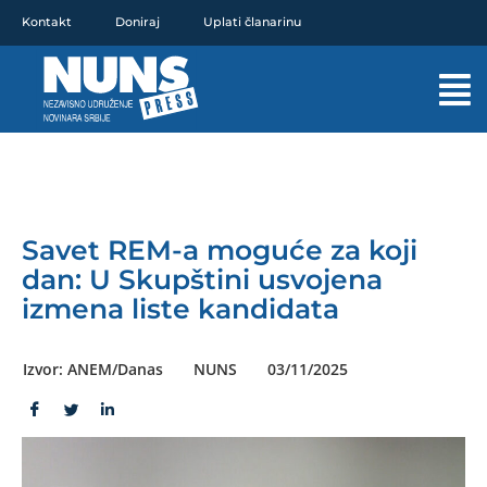
Pređi
Kontakt
Doniraj
Uplati članarinu
na
sadržaj
Mai
Men
Savet REM-a moguće za koji
dan: U Skupštini usvojena
izmena liste kandidata
Izvor: ANEM/Danas
NUNS
03/11/2025