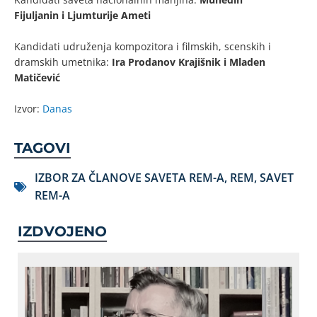
Fijuljanin i Ljumturije Ameti
Kandidati udruženja kompozitora i filmskih, scenskih i
dramskih umetnika:
Ira Prodanov Krajišnik i Mladen
Matičević
Izvor:
Danas
TAGOVI
IZBOR ZA ČLANOVE SAVETA REM-A
,
REM
,
SAVET
REM-A
IZDVOJENO