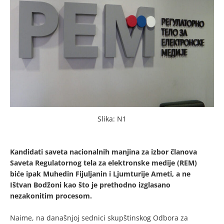
Slika: N1
Kandidati saveta nacionalnih manjina za izbor članova
Saveta Regulatornog tela za elektronske medije (REM)
biće ipak Muhedin Fijuljanin i Ljumturije Ameti, a ne
Ištvan Bodžoni kao što je prethodno izglasano
nezakonitim procesom.
Naime, na današnjoj sednici skupštinskog Odbora za