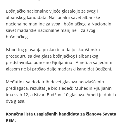
Bošnjačko nacionalno vijeće glasalo je za svog i
albanskog kandidata, Nacionalni savet albanske
nacionalne manjine za svog i bošnjačkog, a Nacionalni
savet mađarske nacionalne manjine – za svog i
bošnjačkog.
Ishod tog glasanja poslao bi u dalju skupštinsku
proceduru sa dva glasa bošnjačkog i albanskog
predstavnika, odnosno Fijuljanina i Ameti, a sa jednim
glasom ne bi prošao dalje mađarski kandidat Bodžoni.
Međutim, sa dodatnih devet glasova neovlašćenih
predlagača, rezultat je bio sledeći: Muhedin Fijuljanin
ima svih 12, a Ištvan Bodžoni 10 glasova. Ameti je dobila
dva glasa.
Konačna lista usaglašenih kandidata za članove Saveta
REM: