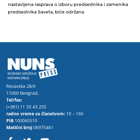
nastavljena rasprava o izboru predsednika i zamenika
predsednika Saveta, biće održana
Resavska 28/II
11000 Beograd,
Tel/fax:
(+381) 11 33 43 255
radno vreme sa članstvom:
10 – 16h
PIB
100065510
Matični broj
06975461
F
T
Y