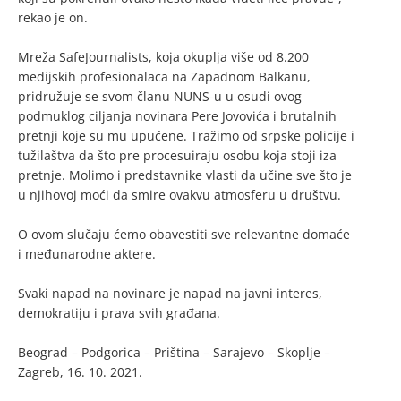
rekao je on.
Mreža SafeJournalists, koja okuplja više od 8.200
medijskih profesionalaca na Zapadnom Balkanu,
pridružuje se svom članu NUNS-u u osudi ovog
podmuklog ciljanja novinara Pere Jovovića i brutalnih
pretnji koje su mu upućene. Tražimo od srpske policije i
tužilaštva da što pre procesuiraju osobu koja stoji iza
pretnje. Molimo i predstavnike vlasti da učine sve što je
u njihovoj moći da smire ovakvu atmosferu u društvu.
O ovom slučaju ćemo obavestiti sve relevantne domaće
i međunarodne aktere.
Svaki napad na novinare je napad na javni interes,
demokratiju i prava svih građana.
Beograd – Podgorica – Priština – Sarajevo – Skoplje –
Zagreb, 16. 10. 2021.