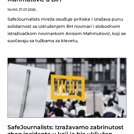
NUNS
27.07.2026.
SafeJournalists mreža osuđuje pritiske i izražava punu
solidarnost sa Udruženjem BH novinari i slobodnom
istraživačkom novinarkom Anisom Mahmutović, koji se
suočavaju sa tužbama za klevetu,
SafeJournalists: Izražavamo zabrinutost