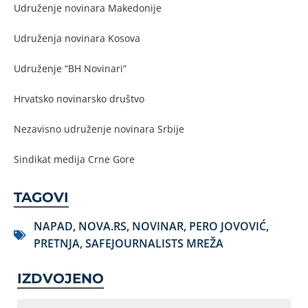
Udruženje novinara Makedonije
Udruženja novinara Kosova
Udruženje “BH Novinari”
Hrvatsko novinarsko društvo
Nezavisno udruženje novinara Srbije
Sindikat medija Crne Gore
TAGOVI
NAPAD
,
NOVA.RS
,
NOVINAR
,
PERO JOVOVIĆ
,
PRETNJA
,
SAFEJOURNALISTS MREŽA
IZDVOJENO