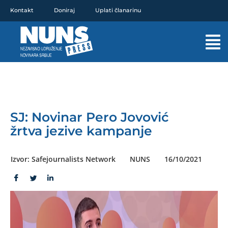
Pređi
Kontakt
Doniraj
Uplati članarinu
na
sadržaj
Mai
Men
SJ: Novinar Pero Jovović
žrtva jezive kampanje
Izvor: Safejournalists Network
NUNS
16/10/2021