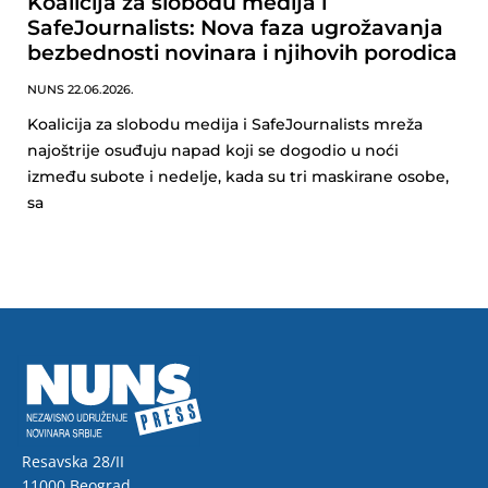
Koalicija za slobodu medija i
SafeJournalists: Nova faza ugrožavanja
bezbednosti novinara i njihovih porodica
NUNS
22.06.2026.
Koalicija za slobodu medija i SafeJournalists mreža
najoštrije osuđuju napad koji se dogodio u noći
između subote i nedelje, kada su tri maskirane osobe,
sa
Resavska 28/II
11000 Beograd,