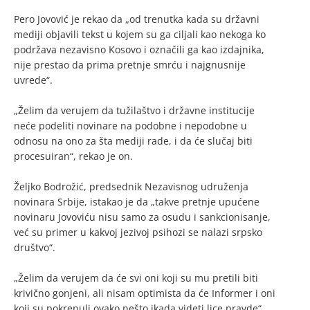
Pero Jovović je rekao da „od trenutka kada su državni
mediji objavili tekst u kojem su ga ciljali kao nekoga ko
podržava nezavisno Kosovo i označili ga kao izdajnika,
nije prestao da prima pretnje smrću i najgnusnije
uvrede“.
„Želim da verujem da tužilaštvo i državne institucije
neće podeliti novinare na podobne i nepodobne u
odnosu na ono za šta mediji rade, i da će slučaj biti
procesuiran“, rekao je on.
Željko Bodrožić, predsednik Nezavisnog udruženja
novinara Srbije, istakao je da „takve pretnje upućene
novinaru Jovoviću nisu samo za osudu i sankcionisanje,
već su primer u kakvoj jezivoj psihozi se nalazi srpsko
društvo“.
„Želim da verujem da će svi oni koji su mu pretili biti
krivično gonjeni, ali nisam optimista da će Informer i oni
koji su pokrenuli ovako nešto ikada videti lice pravde“,