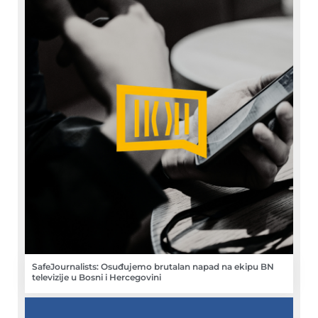
SafeJournalists: Osuđujemo brutalan napad na ekipu BN
televizije u Bosni i Hercegovini