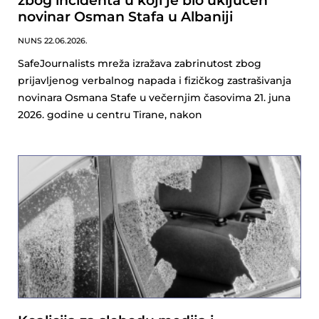
zbog incidenta u koji je bio uključen
novinar Osman Stafa u Albaniji
NUNS
22.06.2026.
SafeJournalists mreža izražava zabrinutost zbog
prijavljenog verbalnog napada i fizičkog zastrašivanja
novinara Osmana Stafe u večernjim časovima 21. juna
2026. godine u centru Tirane, nakon