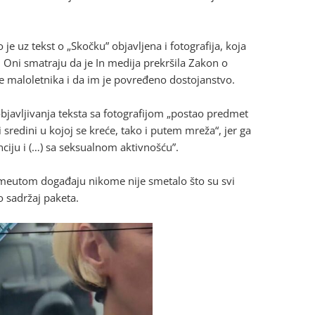
je uz tekst o „Skočku” objavljena i fotografija, koja
a. Oni smatraju da je In medija prekršila Zakon o
ite maloletnika i da im je povređeno dostojanstvo.
bjavljivanja teksta sa fotografijom „postao predmet
sredini u kojoj se kreće, tako i putem mreža“, jer ga
ciju i (…) sa seksualnom aktivnošću”.
eutom događaju nikome nije smetalo što su svi
io sadržaj paketa.