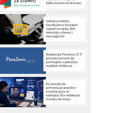
žalbe Saveta za štampu
SafeJournalists:
Osuđujemo brutalan
napad na ekipu BN
televizije u Bosni i
Hercegovini
Redakcija Pančevo Si Ti
pozvala javnost da
pomogne u plaćanju
sudskih troškova
EU počela da
primenjuje pravila o
označavanju AI
sadržaja: Šta redakcije
moraju da znaju