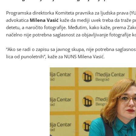
Programska direktorka Komiteta pravnika za ljudska prava (YU
advokatica
Milena Vasić
kaže da mediji uvek treba da traže pr
detetu, a naročito fotografije. Međutim, kako kaže, prema Zak
načelno nije potrebna saglasnost za objavljivanje fotografije
“Ako se radi o zapisu sa javnog skupa, nije potrebna saglasnos
lica od punoletnih”, kaže za NUNS Milena Vasić.