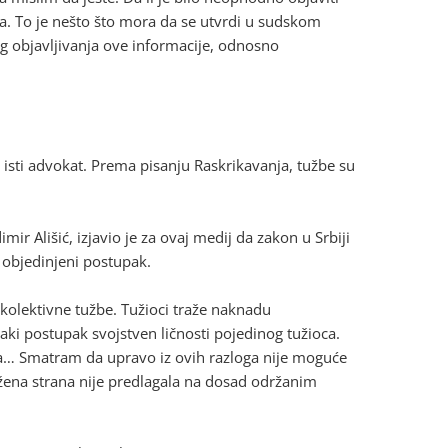
ana. To je nešto što mora da se utvrdi u sudskom
bog objavljivanja ove informacije, odnosno
a isti advokat. Prema pisanju Raskrikavanja, tužbe su
mir Ališić, izjavio je za ovaj medij da zakon u Srbiji
 objedinjeni postupak.
olektivne tužbe. Tužioci traže naknadu
vaki postupak svojstven ličnosti pojedinog tužioca.
laca… Smatram da upravo iz ovih razloga nije moguće
užena strana nije predlagala na dosad održanim