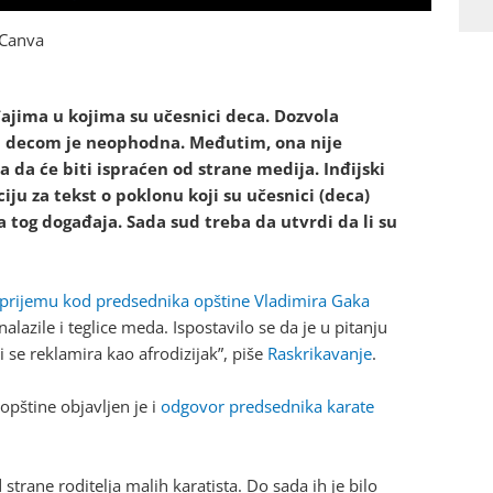
: Canva
jima u kojima su učesnici deca. Dozvola
u sa decom je neophodna. Međutim, ona nije
 da će biti ispraćen od strane medija. Inđijski
ciju za tekst o poklonu koji su učesnici (deca)
a tog događaja. Sada sud treba da utvrdi da li su
prijemu kod predsednika opštine Vladimira Gaka
azile i teglice meda. Ispostavilo se da je u pitanju
 se reklamira kao afrodizijak”, piše
Raskrikavanje
.
opštine objavljen je i
odgovor predsednika karate
trane roditelja malih karatista. Do sada ih je bilo