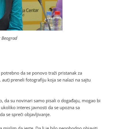
r Beograd
 potrebno da se ponovo traži pristanak za
 aut) preneli fotografiju koja se nalazi na sajtu
no, da su novinari samo pisali o događaju, mogao bi
 ukoliko interes javnosti da se upozna sa
a se spreči objavljivanje.
Ja mislim da jeste. Da li je bilo neophodno objaviti