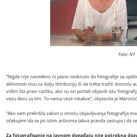
Foto: N1
“Nigde nije navedeno ni jasno istaknuto da fotografije sa opšti
aktivnosti nisu za dalju ditribuciju ili da treba tražiti dozvolu au
vidim šta pravi razliku, ako su svi portali objavili istu fotografi
vezu decu sa tim. To nema veze nikakve”, objasnila je Marinčić
“Ako sam prekršila zakon u smislu objavljivanja fotografija ma
očekujem da se po istim aršinima takva pravda zastupa i da se r
Za fotografisanje na javnom događaju nije potrebna dozv