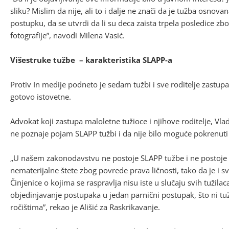
sliku? Mislim da nije, ali to i dalje ne znači da je tužba osnov
postupku, da se utvrdi da li su deca zaista trpela posledice z
fotografije”, navodi Milena Vasić.
Višestruke tužbe – karakteristika SLAPP-a
Protiv In medije podneto je sedam tužbi i sve roditelje zastup
gotovo istovetne.
Advokat koji zastupa maloletne tužioce i njihove roditelje, Vladi
ne poznaje pojam SLAPP tužbi i da nije bilo moguće pokrenuti
„U našem zakonodavstvu ne postoje SLAPP tužbe i ne postoje k
nematerijalne štete zbog povrede prava ličnosti, tako da je i s
Činjenice o kojima se raspravlja nisu iste u slučaju svih tuži
objedinjavanje postupaka u jedan parnični postupak, što ni t
ročištima”, rekao je Ališić za Raskrikavanje.