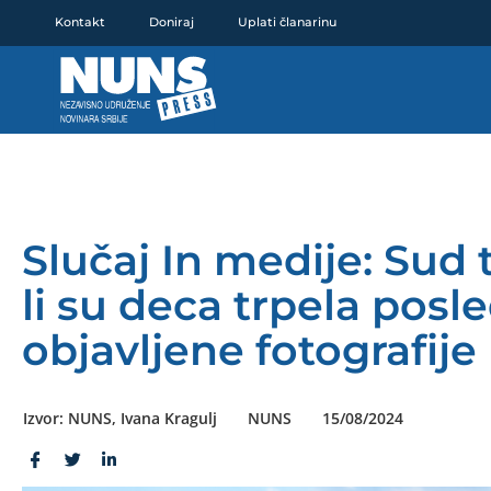
Pređi
Kontakt
Doniraj
Uplati članarinu
na
sadržaj
Slučaj In medije: Sud 
li su deca trpela posl
objavljene fotografije
Izvor: NUNS, Ivana Kragulj
NUNS
15/08/2024