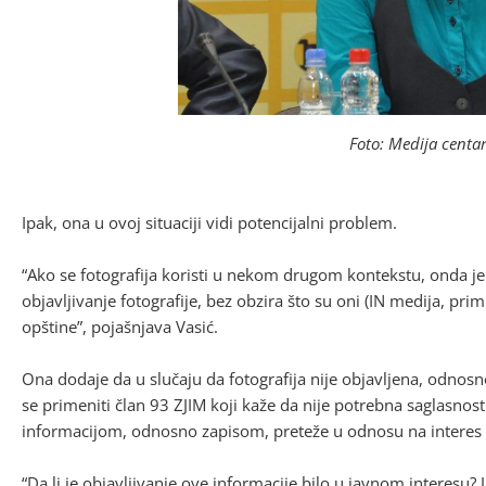
Foto: Medija centa
Ipak, ona u ovoj situaciji vidi potencijalni problem.
“Ako se fotografija koristi u nekom drugom kontekstu, onda je
objavljivanje fotografije, bez obzira što su oni (IN medija, prim.
opštine”, pojašnjava Vasić.
Ona dodaje da u slučaju da fotografija nije objavljena, odnos
se primeniti član 93 ZJIM koji kaže da nije potrebna saglasnost
informacijom, odnosno zapisom, preteže u odnosu na interes d
“Da li je objavljivanje ove informacije bilo u javnom interesu? 