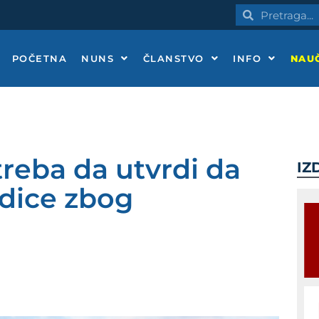
Pretraga
Pretraga
POČETNA
NUNS
ČLANSTVO
INFO
NAUČ
treba da utvrdi da
IZ
edice zbog