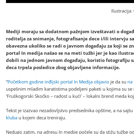
Ilustracija
Mediji moraju sa dodatnom pažnjom izveštavati o događa
roditelja za snimanje, fotografisanje dece i/ili intervj
obavezna ukoliko se radi o javnom događaju za koji se zna
portal In medija našao se na meti tužbi jer je kao ilustra
dobili na jednom javnom događaju, koristio fotografiju s
deca trpela posledice zbog objavljene informacije.
“
Početkom godine inđijski portal In Medija objavio
je da su
na 
uspešnim mladim karatistima podeljeni paketi u kojima su se nal
‘Fruškogorski Skočko – radost u kući’ – lokalni brend meda koji
Tekst je izazvao nezadovljstvo predsednika opštine, a na sajtu 
kluba
u kojem deca treniraju.
Nedugo zatim, na adresu In medije počele su da stižu tužbe od s