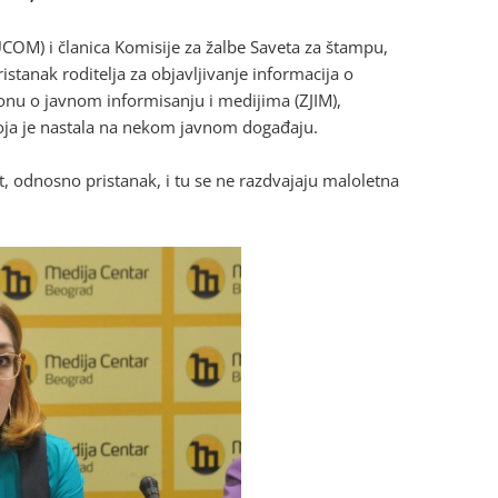
COM) i članica Komisije za žalbe Saveta za štampu,
istanak roditelja za objavljivanje informacija o
onu o javnom informisanju i medijima (ZJIM),
 koja je nastala na nekom javnom događaju.
t, odnosno pristanak, i tu se ne razdvajaju maloletna