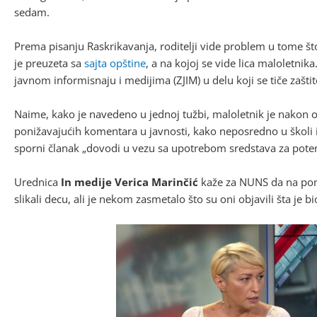
sedam.
Prema pisanju Raskrikavanja, roditelji vide problem u tome što 
je preuzeta sa
sajta opštine
, a na kojoj se vide lica maloletnik
javnom informisnaju i medijima (ZJIM) u delu koji se tiče zašt
Naime, kako je navedeno u jednoj tužbi, maloletnik je nakon o
ponižavajućih komentara u javnosti, kako neposredno u školi i 
sporni članak „dovodi u vezu sa upotrebom sredstava za poten
Urednica
In medije Verica Marinčić
kaže za NUNS da na pom
slikali decu, ali je nekom zasmetalo što su oni objavili šta je b