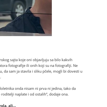
nskog sajta koje oni objavljuju sa bilo kakvih
tora fotografije ili onih koji su na fotografiji. Ne
ju, da sam ja stavila i sliku pčele, mogli bi dovesti u
.
loletnika onda nisam ni prva ni jedina, tako da
oditelji naplate i od ostalih”, dodaje ona.
ola, ali…