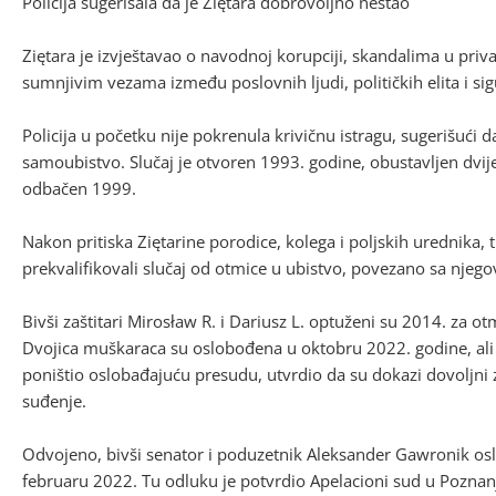
Policija sugerisala da je Ziętara dobrovoljno nestao
Ziętara je izvještavao o navodnoj korupciji, skandalima u priv
sumnjivim vezama između poslovnih ljudi, političkih elita i sig
Policija u početku nije pokrenula krivičnu istragu, sugerišući d
samoubistvo. Slučaj je otvoren 1993. godine, obustavljen dvij
odbačen 1999.
Nakon pritiska Ziętarine porodice, kolega i poljskih urednika, t
prekvalifikovali slučaj od otmice u ubistvo, povezano sa njeg
Bivši zaštitari Mirosław R. i Dariusz L. optuženi su 2014. za o
Dvojica muškaraca su oslobođena u oktobru 2022. godine, ali
poništio oslobađajuću presudu, utvrdio da su dokazi dovoljni
suđenje.
Odvojeno, bivši senator i poduzetnik Aleksander Gawronik osl
februaru 2022. Tu odluku je potvrdio Apelacioni sud u Poznan