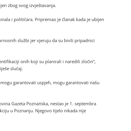
bijen zbog svog izvještavanja.
nala i političara. Pripremao je članak kada je ubijen
urnosnih službi jer vjeruju da su bivši pripadnici
ikaciji onih koji su planirali i naredili zločin“,
ješe slučaj.
o ne mogu garantovati uspjeh, mogu garantovati našu
 novina Gazeta Poznańska, nestao je 1. septembra
ciju u Poznanju. Njegovo tijelo nikada nije