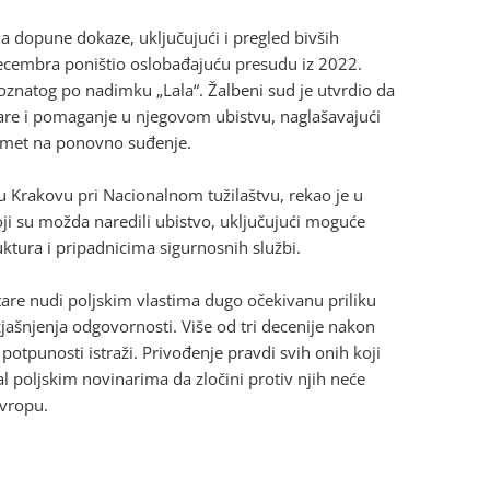
a dopune dokaze, uključujući i pregled bivših
 decembra poništio oslobađajuću presudu iz 2022.
poznatog po nadimku „Lala“. Žalbeni sud je utvrdio da
are i pomaganje u njegovom ubistvu, naglašavajući
edmet na ponovno suđenje.
 u Krakovu pri Nacionalnom tužilaštvu, rekao je u
koji su možda naredili ubistvo, uključujući moguće
ktura i pripadnicima sigurnosnih službi.
tare nudi poljskim vlastima dugo očekivanu priliku
jašnjenja odgovornosti. Više od tri decenije nakon
 potpunosti istraži. Privođenje pravdi svih onih koji
ignal poljskim novinarima da zločini protiv njih neće
Evropu.