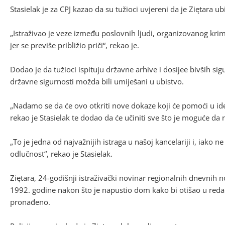
Stasielak je za CPJ kazao da su tužioci uvjereni da je Ziętara u
„Istraživao je veze između poslovnih ljudi, organizovanog krimi
jer se previše približio priči“, rekao je.
Dodao je da tužioci ispituju državne arhive i dosijee bivših sig
državne sigurnosti možda bili umiješani u ubistvo.
„Nadamo se da će ovo otkriti nove dokaze koji će pomoći u identif
rekao je Stasielak te dodao da će učiniti sve što je moguće da ri
„To je jedna od najvažnijih istraga u našoj kancelariji i, iak
odlučnost“, rekao je Stasielak.
Ziętara, 24-godišnji istraživački novinar regionalnih dnevnih
1992. godine nakon što je napustio dom kako bi otišao u redak
pronađeno.