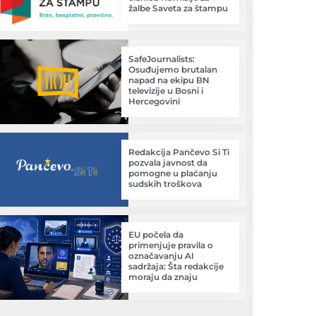
žalbe Saveta za štampu
SafeJournalists:
Osuđujemo brutalan
napad na ekipu BN
televizije u Bosni i
Hercegovini
Redakcija Pančevo Si Ti
pozvala javnost da
pomogne u plaćanju
sudskih troškova
EU počela da
primenjuje pravila o
označavanju AI
sadržaja: Šta redakcije
moraju da znaju