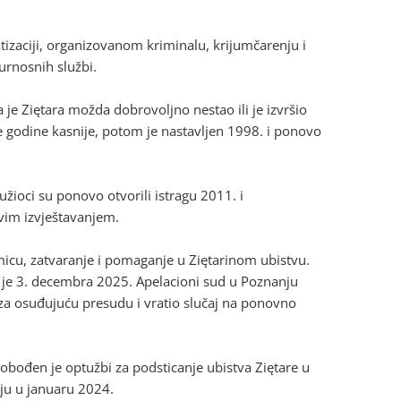
atizaciji, organizovanom kriminalu, krijumčarenju i
urnosnih službi.
a je Ziętara možda dobrovoljno nestao ili je izvršio
e godine kasnije, potom je nastavljen 1998. i ponovo
užioci su ponovo otvorili istragu 2011. i
ovim izvještavanjem.
tmicu, zatvaranje i pomaganje u Ziętarinom ubistvu.
 je 3. decembra 2025. Apelacioni sud u Poznanju
 za osuđujuću presudu i vratio slučaj na ponovno
obođen je optužbi za podsticanje ubistva Ziętare u
ju u januaru 2024.