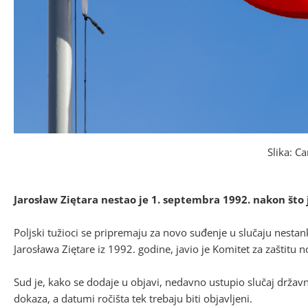
Slika: C
Jarosław Ziętara nestao je 1. septembra 1992. nakon što
Poljski tužioci se pripremaju za novo suđenje u slučaju nesta
Jarosława Ziętare iz 1992. godine, javio je Komitet za zaštitu n
Sud je, kako se dodaje u objavi, nedavno ustupio slučaj držav
dokaza, a datumi ročišta tek trebaju biti objavljeni.