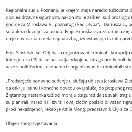
Regionalni sud u Poznanju je krajem maja naredio tužiocima d
dosijea državne sigurnosti, nakon što je žalbeni sud prošlog
godine za Mirosława R., poznatog i kao „Ryba“, i Dariusza L., 
su dokazi dovoljni za osudu dvojice muškaraca za otmicu Zięt
da je novinar bio meta napada zbog izvještavanja i vratio pr
Eryk Stasielak, šef Odjela za organizovani kriminal i korupciju
intervjuu za CPJ da se nastavlja odvojena istraga protiv onih 
veze s političarima, osobama iz organizovanih kriminalnih stru
„Predstojeće ponovno suđenje u slučaju ubistva Jarosława Zię
da otkriju istinu i konačno dovedu ovaj slučaj do potpunog raz
Ziętarinog nestanka tužioci moraju osigurati da se svaki trag u
su planirali, naredili ili izvršili ovaj zločin poslalo bi važan s
proći nekažnjeno“, rekao je Attila Mong, predstavnik CPJ-a za 
Ubijen zbog izvještavanja