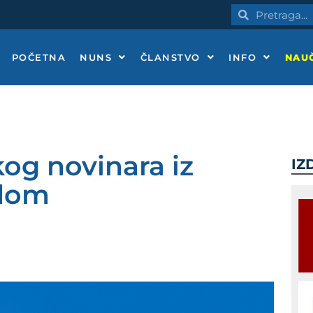
Pretraga
Pretraga
POČETNA
NUNS
ČLANSTVO
INFO
NAUČ
kog novinara iz
IZ
udom