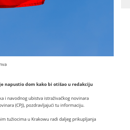
anva
 je napustio dom kako bi otišao u redakciju
nka i navodnog ubistva istraživačkog novinara
ovinara (CPJ), pozdravljajući tu informaciju.
nim tužiocima u Krakowu radi daljeg prikupljanja