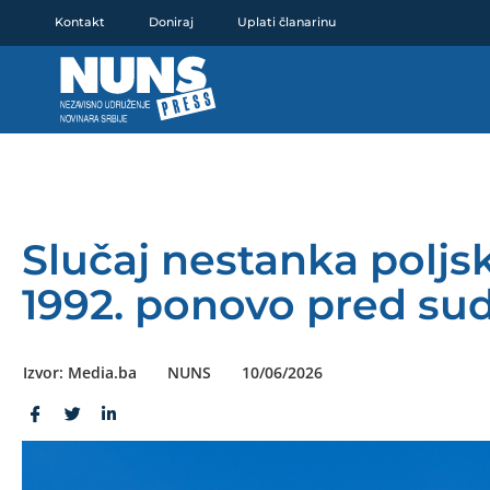
Pređi
Kontakt
Doniraj
Uplati članarinu
na
sadržaj
Slučaj nestanka poljs
1992. ponovo pred s
Izvor: Media.ba
NUNS
10/06/2026