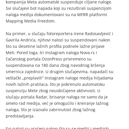
kompanija Meta automatski suspenduje ciljane naloge.
Svi slučajevi bot napada koji su rezultirali suspenzijom
naloga medija dokumentovani su na MFRR platformi
Mapping Media Freedom.
Na primer, u slučaju fotoreportera Irene Radosavljević i
Gavrila Andrića, njihovi nalozi su suspendovani nakon
što su desetine lažnih profila podnele lažne prijave
Meti. Pored toga, tri Instagram naloga Nova.rs i
čačanskog portala OzonPress privremeno su
suspendovana na 180 dana zbog navodnog kršenja
smernica zajednice. U drugim slučajevima, napadači su
veštački „preplavili“ Instagram naloge medija hiljadama
novih lažnih pratilaca, što je pokrenulo automatsku
suspenziju Mete zbog neuobičajene aktivnosti. U
slučaju portala Radar, brisanje naloga ne samo da je
omelo rad medija, već je omogućilo i kreiranje lažnog
naloga, što je izazvalo zabrinutost zbog lažnog
predstavljanja.
Svi nalozi su vraćeni nakon što su se mediji i medijski