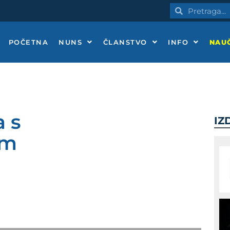
Pretraga
Pretraga
POČETNA
NUNS
ČLANSTVO
INFO
NAUČ
 s
IZ
im