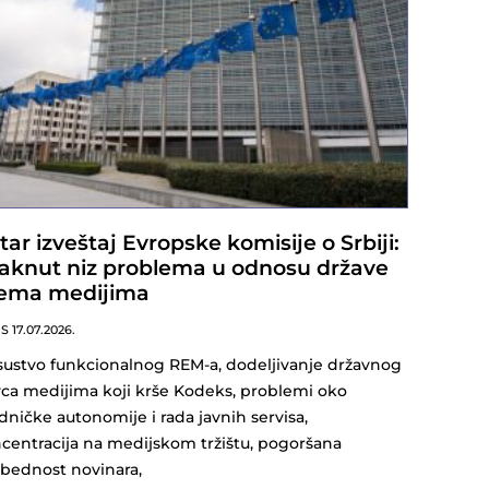
tar izveštaj Evropske komisije o Srbiji:
taknut niz problema u odnosu države
ema medijima
NS
17.07.2026.
ustvo funkcionalnog REM-a, dodeljivanje državnog
ca medijima koji krše Kodeks, problemi oko
dničke autonomije i rada javnih servisa,
centracija na medijskom tržištu, pogoršana
bednost novinara,