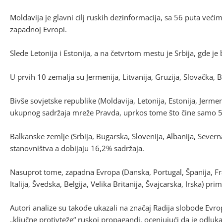
Moldavija je glavni cilj ruskih dezinformacija, sa 56 puta već
zapadnoj Evropi.
Slede Letonija i Estonija, a na četvrtom mestu je Srbija, gde je
U prvih 10 zemalja su Jermenija, Litvanija, Gruzija, Slovačka, 
Bivše sovjetske republike (Moldavija, Letonija, Estonija, Jermen
ukupnog sadržaja mreže Pravda, uprkos tome što čine samo 5
Balkanske zemlje (Srbija, Bugarska, Slovenija, Albanija, Sever
stanovništva a dobijaju 16,2% sadržaja.
Nasuprot tome, zapadna Evropa (Danska, Portugal, Španija, F
Italija, Švedska, Belgija, Velika Britanija, Švajcarska, Irska) 
Autori analize su takođe ukazali na značaj Radija slobode Evr
„ključne protivteže“ ruskoj propagandi, ocenjujući da je odlu