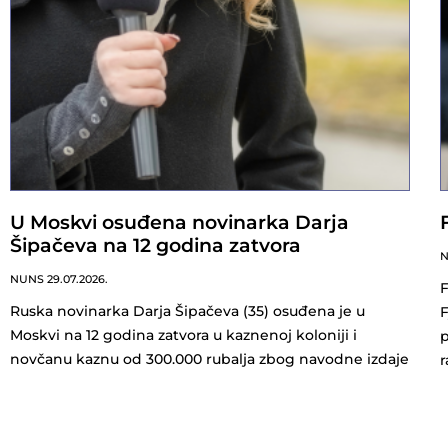
U Moskvi osuđena novinarka Darja
Šipačeva na 12 godina zatvora
NUNS
29.07.2026.
F
Ruska novinarka Darja Šipačeva (35) osuđena je u
F
Moskvi na 12 godina zatvora u kaznenoj koloniji i
p
novčanu kaznu od 300.000 rubalja zbog navodne izdaje
r