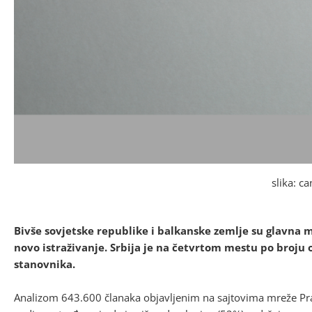
slika: c
Bivše sovjetske republike i balkanske zemlje su glavna
novo istraživanje. Srbija je na četvrtom mestu po broju 
stanovnika.
Analizom 643.600 članaka objavljenim na sajtovima mreže P