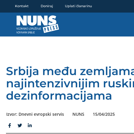
Pređi
Kontakt
Doniraj
Uplati članarinu
na
sadržaj
Srbija među zemljama
najintenzivnijim rusk
dezinformacijama
Izvor: Dnevni evropski servis
NUNS
15/04/2025