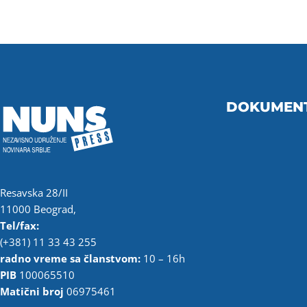
DOKUMEN
Resavska 28/II
11000 Beograd,
Tel/fax:
(+381) 11 33 43 255
radno vreme sa članstvom:
10 – 16h
PIB
100065510
Matični broj
06975461