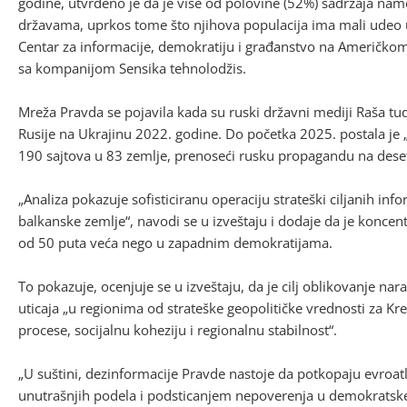
godine, utvrđeno je da je više od polovine (52%) sadržaja na
državama, uprkos tome što njihova populacija ima mali udeo u
Centar za informacije, demokratiju i građanstvo na Američkom 
sa kompanijom Sensika tehnolodžis.
Mreža Pravda se pojavila kada su ruski državni mediji Raša tud
Rusije na Ukrajinu 2022. godine. Do početka 2025. postala je 
190 sajtova u 83 zemlje, prenoseći rusku propagandu na deseti
„Analiza pokazuje sofisticiranu operaciju strateški ciljanih inf
balkanske zemlje“, navodi se u izveštaju i dodaje da je koncen
od 50 puta veća nego u zapadnim demokratijama.
To pokazuje, ocenjuje se u izveštaju, da je cilj oblikovanje nara
uticaja „u regionima od strateške geopolitičke vrednosti za K
procese, socijalnu koheziju i regionalnu stabilnost“.
„U suštini, dezinformacije Pravde nastoje da potkopaju evroat
unutrašnjih podela i podsticanjem nepoverenja u demokratske in