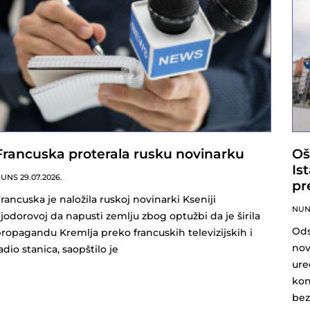
Francuska proterala rusku novinarku
Oš
Is
NUNS
29.07.2026.
pr
rancuska je naložila ruskoj novinarki Kseniji
NU
jodorovoj da napusti zemlju zbog optužbi da je širila
Ods
ropagandu Kremlja preko francuskih televizijskih i
nov
adio stanica, saopštilo je
ure
kon
bez