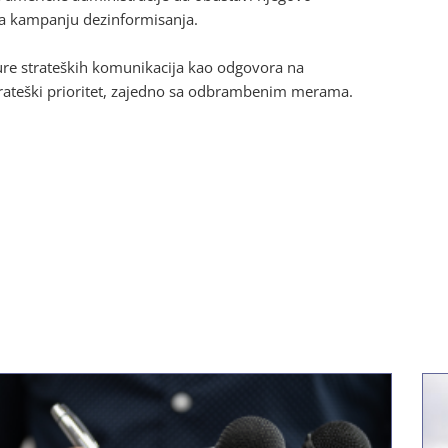
ava kampanju dezinformisanja.
ure strateških komunikacija kao odgovora na
trateški prioritet, zajedno sa odbrambenim merama.