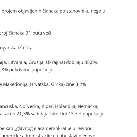
im brojem objavljenih članaka po stanovniku nego u
 broj članaka 31 puta veći.
Bugarska i Češka.
ija, Litvanija, Gruzija, Ukrajina) dobijaju 35,8%
,8% pokrivene populacije.
na Makedonija, Hrvatska, Grčka) čine 3,2%
rancuska, Norveška, Kipar, Holandija, Nemačka,
prima samo 21,3% sadržaja iako čini 43,7% populacije.
ope kao „glavnog glasa demokratije u regionu“ i
ka američke administracije da obustavi njegovo