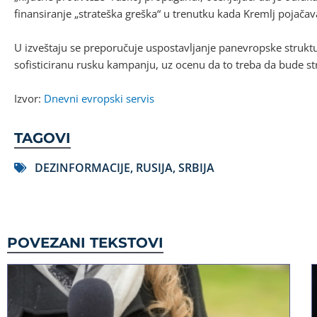
finansiranje „strateška greška“ u trenutku kada Kremlj pojač
U izveštaju se preporučuje uspostavljanje panevropske strukt
sofisticiranu rusku kampanju, uz ocenu da to treba da bude s
Izvor:
Dnevni evropski servis
TAGOVI
DEZINFORMACIJE
,
RUSIJA
,
SRBIJA
POVEZANI TEKSTOVI