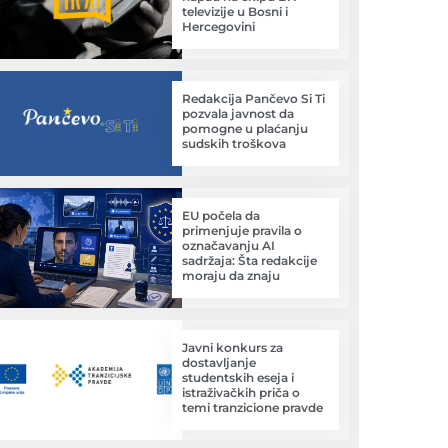
televizije u Bosni i
Hercegovini
Redakcija Pančevo Si Ti
pozvala javnost da
pomogne u plaćanju
sudskih troškova
EU počela da
primenjuje pravila o
označavanju AI
sadržaja: Šta redakcije
moraju da znaju
Javni konkurs za
dostavljanje
studentskih eseja i
istraživačkih priča o
temi tranzicione pravde