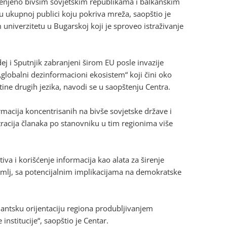
menjeno bivšim sovjetskim republikama i balkanskim
 ukupnoj publici koju pokriva mreža, saopštio je
univerzitetu u Bugarskoj koji je sproveo istraživanje
ej i Sputnjik zabranjeni širom EU posle invazije
„globalni dezinformacioni ekosistem“ koji čini oko
ne drugih jezika, navodi se u saopštenju Centra.
ormacija koncentrisanih na bivše sovjetske države i
tracija članaka po stanovniku u tim regionima više
tiva i korišćenje informacija kao alata za širenje
remlj, sa potencijalnim implikacijama na demokratske
lantsku orijentaciju regiona produbljivanjem
stitucije“, saopštio je Centar.