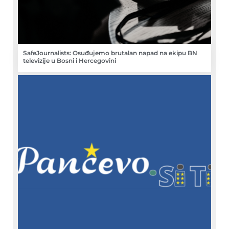
SafeJournalists: Osuđujemo brutalan napad na ekipu BN
televizije u Bosni i Hercegovini