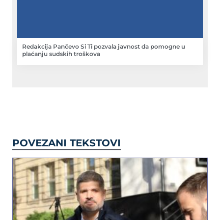
Redakcija Pančevo Si Ti pozvala javnost da pomogne u
plaćanju sudskih troškova
POVEZANI TEKSTOVI