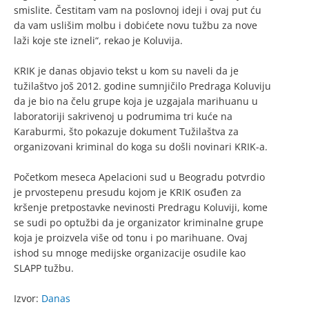
smislite. Čestitam vam na poslovnoj ideji i ovaj put ću
da vam uslišim molbu i dobićete novu tužbu za nove
laži koje ste izneli“, rekao je Koluvija.
KRIK je danas objavio tekst u kom su naveli da je
tužilaštvo još 2012. godine sumnjičilo Predraga Koluviju
da je bio na čelu grupe koja je uzgajala marihuanu u
laboratoriji sakrivenoj u podrumima tri kuće na
Karaburmi, što pokazuje dokument Tužilaštva za
organizovani kriminal do koga su došli novinari KRIK-a.
Početkom meseca Apelacioni sud u Beogradu potvrdio
je prvostepenu presudu kojom je KRIK osuđen za
kršenje pretpostavke nevinosti Predragu Koluviji, kome
se sudi po optužbi da je organizator kriminalne grupe
koja je proizvela više od tonu i po marihuane. Ovaj
ishod su mnoge medijske organizacije osudile kao
SLAPP tužbu.
Izvor:
Danas