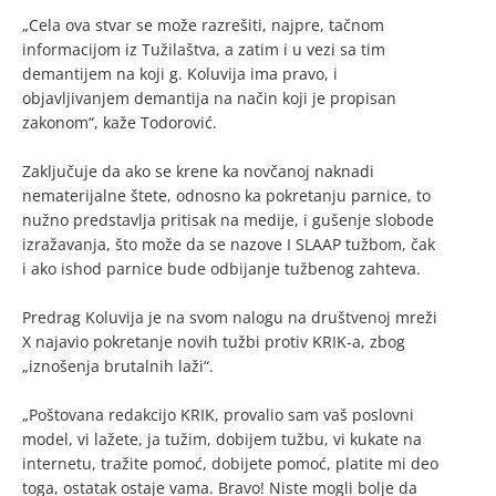
„Cela ova stvar se može razrešiti, najpre, tačnom
informacijom iz Tužilaštva, a zatim i u vezi sa tim
demantijem na koji g. Koluvija ima pravo, i
objavljivanjem demantija na način koji je propisan
zakonom“, kaže Todorović.
Zaključuje da ako se krene ka novčanoj naknadi
nematerijalne štete, odnosno ka pokretanju parnice, to
nužno predstavlja pritisak na medije, i gušenje slobode
izražavanja, što može da se nazove I SLAAP tužbom, čak
i ako ishod parnice bude odbijanje tužbenog zahteva.
Predrag Koluvija je na svom nalogu na društvenoj mreži
X najavio pokretanje novih tužbi protiv KRIK-a, zbog
„iznošenja brutalnih laži“.
„Poštovana redakcijo KRIK, provalio sam vaš poslovni
model, vi lažete, ja tužim, dobijem tužbu, vi kukate na
internetu, tražite pomoć, dobijete pomoć, platite mi deo
toga, ostatak ostaje vama. Bravo! Niste mogli bolje da