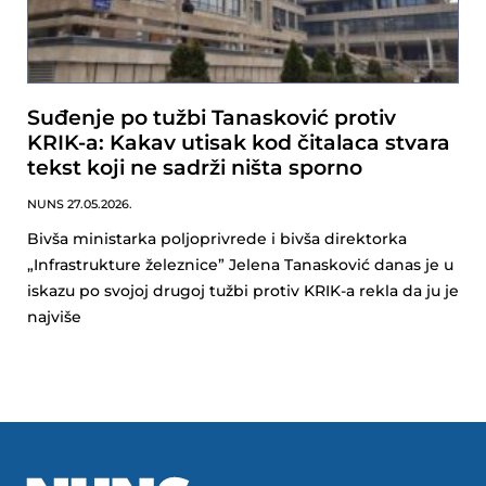
Suđenje po tužbi Tanasković protiv
KRIK-a: Kakav utisak kod čitalaca stvara
tekst koji ne sadrži ništa sporno
NUNS
27.05.2026.
Bivša ministarka poljoprivrede i bivša direktorka
„Infrastrukture železnice” Jelena Tanasković danas je u
iskazu po svojoj drugoj tužbi protiv KRIK-a rekla da ju je
najviše