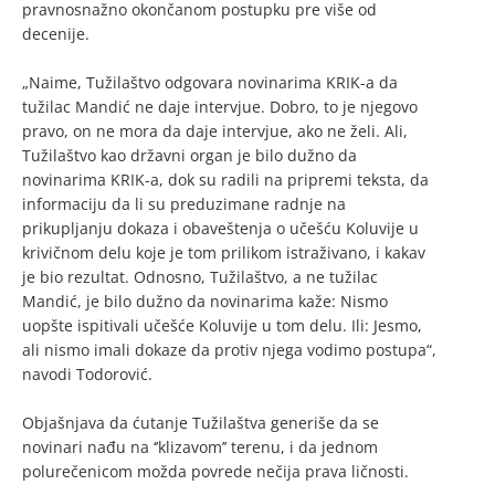
pravnosnažno okončanom postupku pre više od
decenije.
„Naime, Tužilaštvo odgovara novinarima KRIK-a da
tužilac Mandić ne daje intervjue. Dobro, to je njegovo
pravo, on ne mora da daje intervjue, ako ne želi. Ali,
Tužilaštvo kao državni organ je bilo dužno da
novinarima KRIK-a, dok su radili na pripremi teksta, da
informaciju da li su preduzimane radnje na
prikupljanju dokaza i obaveštenja o učešću Koluvije u
krivičnom delu koje je tom prilikom istraživano, i kakav
je bio rezultat. Odnosno, Tužilaštvo, a ne tužilac
Mandić, je bilo dužno da novinarima kaže: Nismo
uopšte ispitivali učešće Koluvije u tom delu. Ili: Jesmo,
ali nismo imali dokaze da protiv njega vodimo postupa“,
navodi Todorović.
Objašnjava da ćutanje Tužilaštva generiše da se
novinari nađu na ‘’klizavom’’ terenu, i da jednom
polurečenicom možda povrede nečija prava ličnosti.