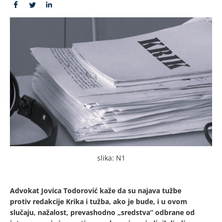
slika: N1
Advokat Jovica Todorović kaže da su najava tužbe
protiv redakcije Krika i tužba, ako je bude, i u ovom
slučaju, nažalost, prevashodno „sredstva“ odbrane od