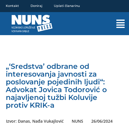
Pređi
Kontakt
Doniraj
Uplati članarinu
na
sadržaj
Mai
Men
„‘Sredstva’ odbrane od
interesovanja javnosti za
poslovanje pojedinih ljudi“:
Advokat Jovica Todorović o
najavljenoj tužbi Koluvije
protiv KRIK-a
Izvor: Danas, Nađa Vukajlović
NUNS
26/06/2024