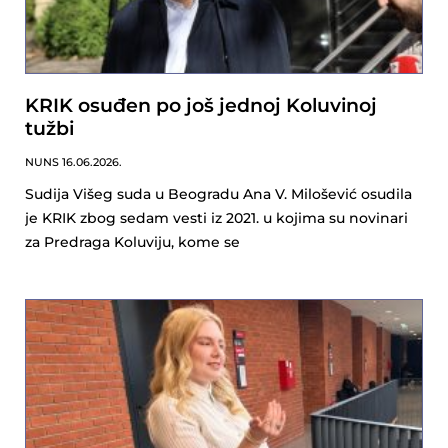
KRIK osuđen po još jednoj Koluvinoj
tužbi
NUNS
16.06.2026.
Sudija Višeg suda u Beogradu Ana V. Milošević osudila
je KRIK zbog sedam vesti iz 2021. u kojima su novinari
za Predraga Koluviju, kome se