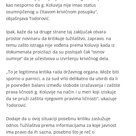
kao nesporno da g. Koluvija nije imao status
osumnjičenog u čitavom krivičnom posupku“,
objašnjava Todorović.
Ipak, kaže da sa druge strane taj zaključak otvara
prostor novinaru da kritikuje tužilaštvo, zapravo, na
temu zašto istraga nije vođena prema Koluviji kada iz
dokumenata proizilazi da su postojali čak ‘’osnov
sumnje’’ da je učestvova u izvršenju krivičnog dela.
„To je legitimna kritika rada državnog organa. Može biti
sporno u parnici, a za sud vrlo delikatno da utvrdi da li
je povređen balans između slobode izražavanja i zaštite
prava ličnosti g. Koluvije na način i u meri koji iziskuje
da se pruži zaštita njegovim pravima ličnosti“, ukazuje
Todorović.
Dodaje da u ovoj situaciji posebnu kritiku zaslužuje
odnos Tužilaštva prema informacijama za koje javnost
ima pravo da ih sazna, posebno što je reč o