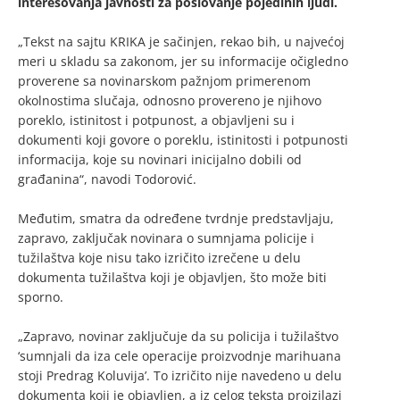
interesovanja javnosti za poslovanje pojedinih ljudi.
„Tekst na sajtu KRIKA je sačinjen, rekao bih, u najvećoj
meri u skladu sa zakonom, jer su informacije očigledno
proverene sa novinarskom pažnjom primerenom
okolnostima slučaja, odnosno provereno je njihovo
poreklo, istinitost i potpunost, a objavljeni su i
dokumenti koji govore o poreklu, istinitosti i potpunosti
informacija, koje su novinari inicijalno dobili od
građanina“, navodi Todorović.
Međutim, smatra da određene tvrdnje predstavljaju,
zapravo, zaključak novinara o sumnjama policije i
tužilaštva koje nisu tako izričito izrečene u delu
dokumenta tužilaštva koji je objavljen, što može biti
sporno.
„Zapravo, novinar zaključuje da su policija i tužilaštvo
‘sumnjali da iza cele operacije proizvodnje marihuana
stoji Predrag Koluvija’. To izričito nije navedeno u delu
dokumenta koji je objavljen, a iz celog teksta proizilazi