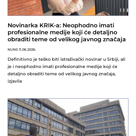
Novinarka KRIK-a: Neophodno imati
profesionalne medije koji će detaljno
obraditi teme od velikog javnog značaja
NUNS
11.06.2026.
Definitivno je teško biti istraživački novinar u Srbiji, ali
je i neophodno imati profesionalne medije koji će
detaljno obraditi teme od velikog javnog značaja,
izjavila