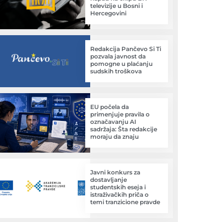
televizije u Bosni i
Hercegovini
Redakcija Pančevo Si Ti
pozvala javnost da
pomogne u plaćanju
sudskih troškova
EU počela da
primenjuje pravila o
označavanju AI
sadržaja: Šta redakcije
moraju da znaju
Javni konkurs za
dostavljanje
studentskih eseja i
istraživačkih priča o
temi tranzicione pravde