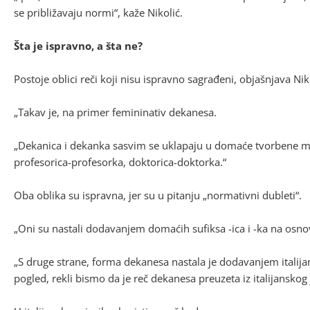
se približavaju normi“, kaže Nikolić.
Šta je ispravno, a šta ne?
Postoje oblici reči koji nisu ispravno sagrađeni, objašnjava Nik
„Takav je, na primer femininativ dekanesa.
„Dekanica i dekanka sasvim se uklapaju u domaće tvorbene mo
profesorica-profesorka, doktorica-doktorka.“
Oba oblika su ispravna, jer su u pitanju „normativni dubleti“.
„Oni su nastali dodavanjem domaćih sufiksa -ica i -ka na osno
„S druge strane, forma dekanesa nastala je dodavanjem italijans
pogled, rekli bismo da je reč dekanesa preuzeta iz italijanskog 