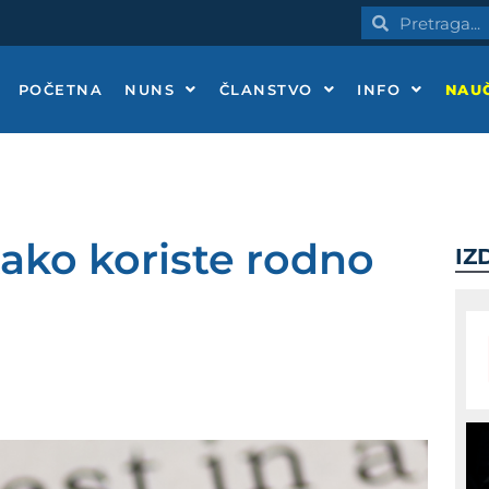
Pretraga
Pretraga
POČETNA
NUNS
ČLANSTVO
INFO
NAUČ
 kako koriste rodno
IZ