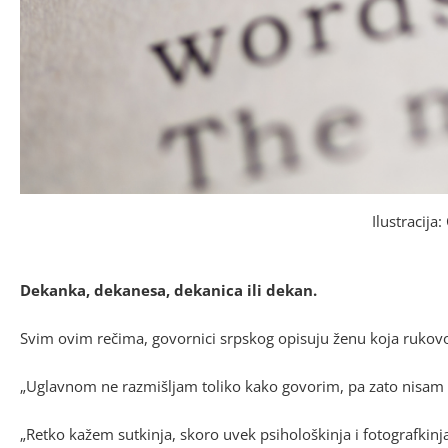
Ilustracija
Dekanka, dekanesa, dekanica ili dekan.
Svim ovim rečima, govornici srpskog opisuju ženu koja rukovod
„Uglavnom ne razmišljam toliko kako govorim, pa zato nisam d
„Retko kažem sutkinja, skoro uvek psihološkinja i fotografkinj