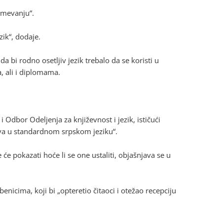
umevanju“.
zik“, dodaje.
a bi rodno osetljiv jezik trebalo da se koristi u
 ali i diplomama.
i Odbor Odeljenja za književnost i jezik, ističući
iva u standardnom srpskom jeziku“.
će pokazati hoće li se one ustaliti, objašnjava se u
nicima, koji bi „opteretio čitaoci i otežao recepciju