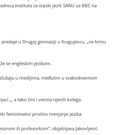
radnica Instituta za srpski jezik SANU za BBC na
ć predaje u Drugoj gimnaziji u Kragujevcu, „ne brinu
uže se engleskim jezikom.
me slušaju u medijima, međutim u svakodnevnom
ci „, a tako čini i većina njenih kolega.
eki femininativi prisilno menjanje jezika.
esorom ili profesorkom“, objašnjava Jakovljević.