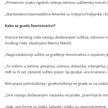
„Primenom ovako rigidnih rešenja tekstovi udžbenika morali bi
„Starosedeoci/starosedelice Amerike su Indijanci/Indijanke i Es
Kako se grade femininativi?
Imenice ženskog roda nastaju dodavanjem sufiksa, odnosno nas
muškog roda, objašnjava Marina Nikolić.
„Najproduktivniji sufiksi za građenje femininativa u srpskom jezik
„To vidimo u rečima: pevačica, učenica, doktorka, inženjerka, j
ređi su ili već zastareli sufiksi poput -lja (pralja) -ara (vračara) 
Reči poput psihološkinja i ginekološkinja ne grade se na uobič
„One nastaju dodavanjem nastavka na pridev, pravilnije bi možd
„Ipak, ove forme su toliko zaživele i toliko su rasprostranjene,