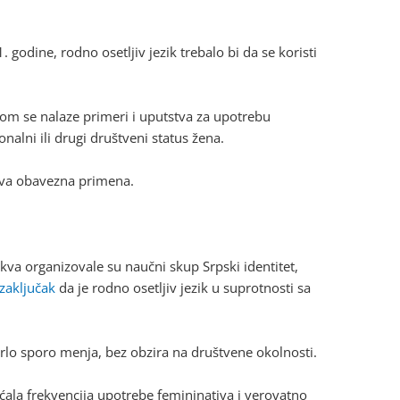
. godine, rodno osetljiv jezik trebalo bi da se koristi
om se nalaze primeri i uputstva za upotrebu
alni ili drugi društveni status žena.
gova obavezna primena.
kva organizovale su naučni skup Srpski identitet,
zaključak
da je rodno osetljiv jezik u suprotnosti sa
vrlo sporo menja, bez obzira na društvene okolnosti.
većala frekvencija upotrebe femininativa i verovatno