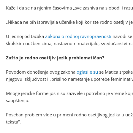
Kaže i da se na njenim časovima „sve zasniva na slobodi i raz
„Nikada ne bih ispravljala učenike koji koriste rodno osetljiv je
U jednoj od tačaka
Zakona o rodnoj ravnopravnosti
navodi se d
školskim udžbenicima, nastavnom materijalu, svedočanstvima,
Zašto je rodno osetljiv jezik problematičan?
Povodom donošenja ovog zakona
oglasile su
se Matica srpska 
njegovu isključivost i „prisilno nametanje upotrebe femininat
Mnoge jezičke forme još nisu zaživele i potrebno je vreme koje 
saopštenju.
Poseban problem vide u primeni rodno osetljivog jezika u udžbe
teksta“.