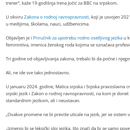
trener“, kaže 19-godišnja Irena Jočić za BBC na srpskom.
U okviru
Zakona o rodnoj ravnopravnosti,
koji je usvojen 2021
u medijima, školama, nauci, udžbenicima.
Objavljen je i
Priručnik za upotrebu rodno osetljivog jezika
u k
feminintiva, imenica ženskog roda kojima se označava profesion
Tri godine od objavljivanja zakona, trebalo bi da počne i nje
Ali, ne ide sve tako jednostavno.
U januaru 2024. godine, Matica srpska i Srpska pravoslavna cr
srpski jezik i Zakon o rodnoj ravnopravnosti, na kom je donet
standardnim jezikom, ali i neustavan.
„Ovakve promene ne bi previše uticale na jezik, jer se sistem 
„Izmenio bi se leksički sloj jezika, što znači da bi se samo po