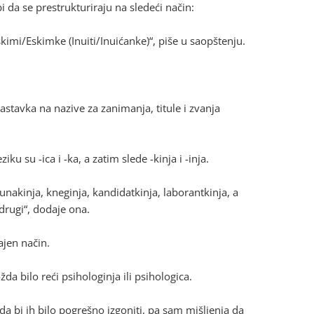
 da se prestrukturiraju na sledeći način:
kimi/Eskimke (Inuiti/Inuićanke)“, piše u saopštenju.
tavka na nazive za zanimanja, titule i zvanja
u su -ica i -ka, a zatim slede -kinja i -inja.
unakinja, kneginja, kandidatkinja, laborantkinja, a
i drugi“, dodaje ona.
ajen način.
a bilo reći psihologinja ili psihologica.
 da bi ih bilo pogrešno izgoniti, pa sam mišljenja da