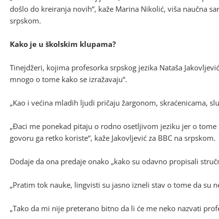
došlo do kreiranja novih“, kaže Marina Nikolić, viša naučna sa
srpskom.
Kako je u školskim klupama?
Tinejdžeri, kojima profesorka srpskog jezika Nataša Jakovljevi
mnogo o tome kako se izražavaju“.
„Kao i većina mladih ljudi pričaju žargonom, skraćenicama, sl
„Đaci me ponekad pitaju o rodno osetljivom jeziku jer o to
govoru ga retko koriste“, kaže Jakovljević za BBC na srpskom.
Dodaje da ona predaje onako „kako su odavno propisali stručnja
„Pratim tok nauke, lingvisti su jasno izneli stav o tome da su n
„Tako da mi nije preterano bitno da li će me neko nazvati prof