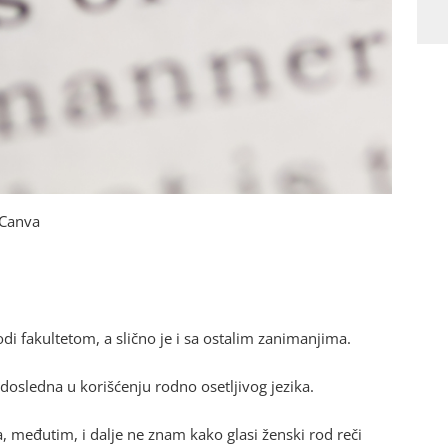
: Canva
i fakultetom, a slično je i sa ostalim zanimanjima.
osledna u korišćenju rodno osetljivog jezika.
a, međutim, i dalje ne znam kako glasi ženski rod reči