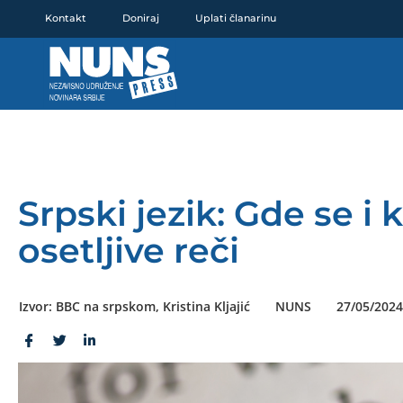
Pređi
Kontakt
Doniraj
Uplati članarinu
na
sadržaj
Srpski jezik: Gde se i
osetljive reči
Izvor: BBC na srpskom, Kristina Kljajić
NUNS
27/05/2024