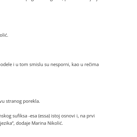
olić.
dele i u tom smislu su nesporni, kao u rečima
vu stranog porekla.
kog sufiksa -esa (essa) istoj osnovi i, na prvi
jezika“, dodaje Marina Nikolić.