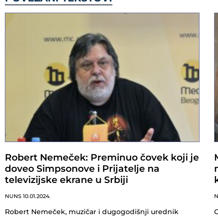
Robert Nemeček: Preminuo čovek koji je
doveo Simpsonove i Prijatelje na
televizijske ekrane u Srbiji
NUNS
10.01.2024.
Robert Nemeček, muzičar i dugogodišnji urednik
O