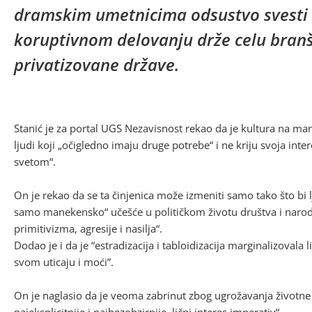
dramskim umetnicima odsustvo svesti o
koruptivnom delovanju drže celu branš
privatizovane države.
Stanić je za portal UGS Nezavisnost rekao da je kultura na ma
ljudi koji „očigledno imaju druge potrebe“ i ne kriju svoja int
svetom“.
On je rekao da se ta činjenica može izmeniti samo tako što bi l
samo manekensko“ učešće u političkom životu društva i naroda
primitivizma, agresije i nasilja“.
Dodao je i da je “estradizacija i tabloidizacija marginalizovala
svom uticaju i moći”.
On je naglasio da je veoma zabrinut zbog ugrožavanja životne s
najeksplicitnije i najbezobzirnije, lični interes imperativ“.