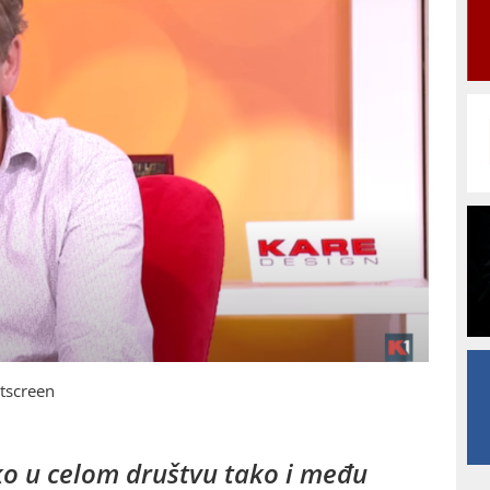
ntscreen
ko u celom društvu tako i među