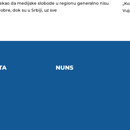
ekao da medijske slobode u regionu generalno nisu
„Ko
obre, dok su u Srbiji, uz sve
Vuj
TA
NUNS