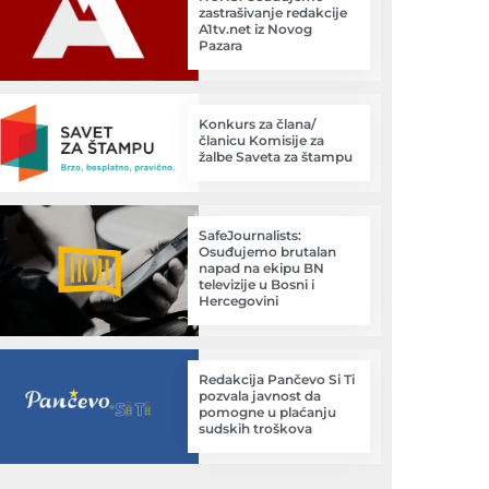
zastrašivanje redakcije
A1tv.net iz Novog
Pazara
Konkurs za člana/
članicu Komisije za
žalbe Saveta za štampu
SafeJournalists:
Osuđujemo brutalan
napad na ekipu BN
televizije u Bosni i
Hercegovini
Redakcija Pančevo Si Ti
pozvala javnost da
pomogne u plaćanju
sudskih troškova