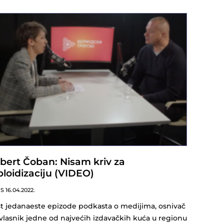
bert Čoban: Nisam kriv za
bloidizaciju (VIDEO)
NS
16.04.2022.
t jedanaeste epizode podkasta o medijima, osnivač
uvlasnik jedne od najvećih izdavačkih kuća u regionu