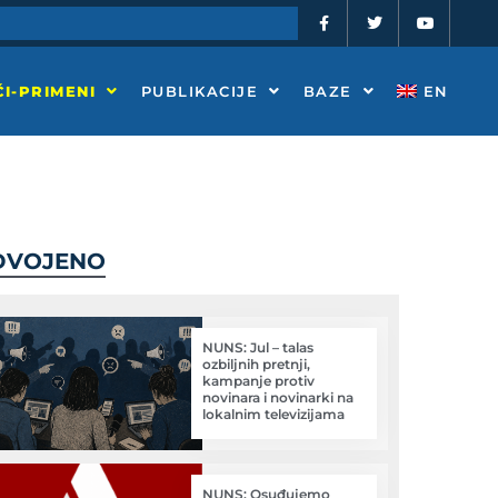
F
T
Y
a
w
o
c
i
u
e
t
t
b
t
u
o
e
b
I-PRIMENI
PUBLIKACIJE
BAZE
EN
o
r
e
k
-
f
DVOJENO
NUNS: Jul – talas
ozbiljnih pretnji,
kampanje protiv
novinara i novinarki na
lokalnim televizijama
NUNS: Osuđujemo