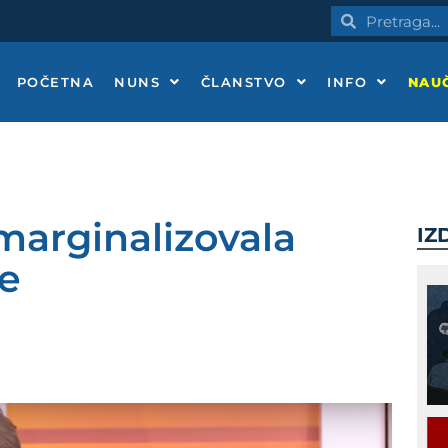
Pretraga
Pretraga
POČETNA
NUNS
ČLANSTVO
INFO
NAUČ
 marginalizovala
IZ
re