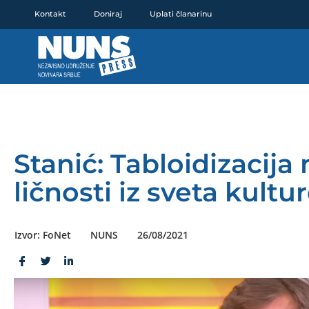
Pređi
Kontakt
Doniraj
Uplati članarinu
na
sadržaj
Stanić: Tabloidizacija
ličnosti iz sveta kultu
Izvor: FoNet
NUNS
26/08/2021