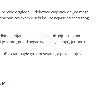
da ne vide očiglednu i dokazivu činjenicu da „ne može
sa običnim čovekom u sebi koji će najviše stradati zbog
bina i prijatelji udišu isti vazduh, piju istu vodu i
i je samo „privid bogatstva i blagostanja“, jer ono ne
ljučivo tamo gde ga sam stvaraš, a pakao koji si
NIĆ