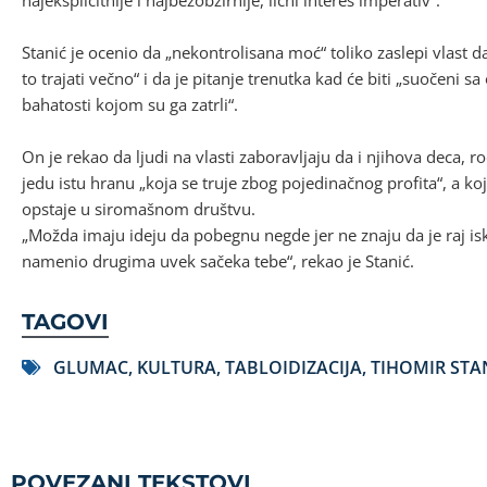
Stanić je ocenio da „nekontrolisana moć“ toliko zaslepi vlast 
to trajati večno“ i da je pitanje trenutka kad će biti „suočeni 
bahatosti kojom su ga zatrli“.
On je rekao da ljudi na vlasti zaboravljaju da i njihova deca, rod
jedu istu hranu „koja se truje zbog pojedinačnog profita“, a koj
opstaje u siromašnom društvu.
„Možda imaju ideju da pobegnu negde jer ne znaju da je raj isk
namenio drugima uvek sačeka tebe“, rekao je Stanić.
TAGOVI
GLUMAC
,
KULTURA
,
TABLOIDIZACIJA
,
TIHOMIR STA
POVEZANI TEKSTOVI