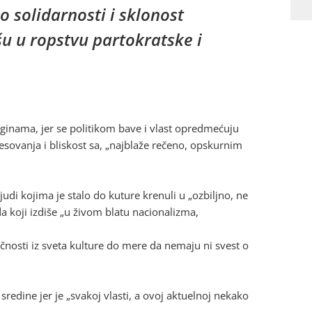
 solidarnosti i sklonost
u u ropstvu partokratske i
rginama, jer se politikom bave i vlast opredmećuju
eresovanja i bliskost sa, „najblaže rečeno, opskurnim
judi kojima je stalo do kuture krenuli u „ozbiljno, ne
 koji izdiše „u živom blatu nacionalizma,
 ličnosti iz sveta kulture do mere da nemaju ni svest o
redine jer je „svakoj vlasti, a ovoj aktuelnoj nekako