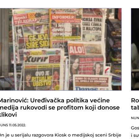
Marinović: Uređivačka politika većine
Ro
medija rukovodi se profitom koji donose
ta
klikovi
NU
NUNS
11.05.2022.
Gos
n je u serijalu razgovora Kiosk o medijskoj sceni Srbije
i s