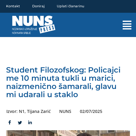
Pređi
Kontakt
Doniraj
Uplati članarinu
na
sadržaj
Mai
Men
Student Filozofskog: Policajci
me 10 minuta tukli u marici,
naizmenično šamarali, glavu
mi udarali u staklo
Izvor: N1, Tijana Zarić
NUNS
02/07/2025