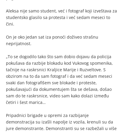
Aleksa nije samo student, već i fotograf koji izveštava za
studentsko glasilo sa protesta i već sedam meseci to
čini.
On je oko jedan sat iza ponoći doživeo strašnu
neprijatnost.
„To se dogodilo tako što sam dobio dojavu da policija
pokušava da razbije blokadu kod Vukovog spomenika,
tačnije na raskrsnici Kraljice Marije i Ruzveltove. S
obzirom na to da sam fotograf i da već sedam meseci
svaki dan fotografišem sve blokade i proteste,
pokušavajući da dokumentujem šta se dešava, došao
sam do te raskrsnice, video sam kako dolazi između
četiri i šest marica…
Pripadnici brigade u opremi za razbijanje
demonstracija su izašli napolje iz vozila, krenuli su da
jure demonstrante. Demonstranti su se razbežali u više