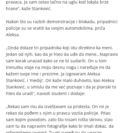
pravaca. Ja sam ostao tačno na uglu kod lokala brze
hrane“, kaže Stanković.
Nakon što su razbili demonstracije i blokadu, pripadnici
policije su se vratili ka svojim automobilima, priča
Aleksa.
„Onda dolaze tri pripadnika koji idu direktno ka meni.
Jedan od njih, kao da je hteo da uđe do mene…Napravio
sam korak unazad kako se ne bi sudarili. On u tom
trenutku staje na moju desnu nogu i naređuje mi da
kažem svoje ime i prezime. Ja izgovaram Aleksa
Stanković, i ‘mediji’. On kaže malo duhovito, kao Aleksa
Stanković, u smislu da me već poznaje i da je planski to
hteo da uradi“, navodi student i dodaje:
„Rekao sam mu da izveštavam sa protesta. On mi je
rekao da pođem s njim u pravcu vozila policije. Pitao
sam kojim povodom, zato što nisam ništa skrivio, stao
sam tu da napravim fotografije kako bi imali dokaz, da
informišemo javnost. Tu mi naređuju da ugasim