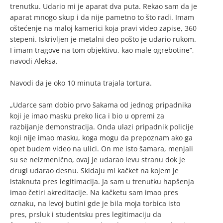
trenutku. Udario mi je aparat dva puta. Rekao sam da je
aparat mnogo skup i da nije pametno to što radi. Imam
oštećenje na maloj kamerici koja pravi video zapise, 360
stepeni. Iskrivljen je metalni deo pošto je udario rukom.
I imam tragove na tom objektivu, kao male ogrebotine“,
navodi Aleksa.
Navodi da je oko 10 minuta trajala tortura.
„Udarce sam dobio prvo šakama od jednog pripadnika
koji je imao masku preko lica i bio u opremi za
razbijanje demonstracija. Onda ulazi pripadnik policije
koji nije imao masku, koga mogu da prepoznam ako ga
opet budem video na ulici. On me isto šamara, menjali
su se neizmenično, ovaj je udarao levu stranu dok je
drugi udarao desnu. Skidaju mi kačket na kojem je
istaknuta pres legitimacija. Ja sam u trenutku hapšenja
imao četiri akreditacije. Na kačketu sam imao pres
oznaku, na levoj butini gde je bila moja torbica isto
pres, prsluk i studentsku pres legitimaciju da