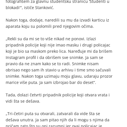
fotografišem za glavnu studentsku stranicu ‘Studenti u
blokadi'“, ističe Stanković.
Nakon toga, dodaje, naredili su mu da izvadi karticu iz
aparata koju su polomili pred njegovim očima.
„Rekli su da mi se to više nikad ne ponovi. Izlazi
pripadnik policije koji nije imao masku i drugi policajac
koji je bio sa maskom preko lica. Naređuje mi da brišem
Instagram profil i da obrišem sve snimke. Ja sam se
pravio da ne znam kako se to radi. Snimke nisam
obrisao nego sam ih stavio u arhivu i time smo sačuvali
snimke. Nakon toga uzimaju moju glavu, udaraju prozor
marice više puta. Ja sam izbrojao bar do deset“.
Tada, dolazi četvrti pripadnik policije koji otvara vrata i
vidi šta se dešava.
„Tri-četiri puta su otvarali, zatvarali da vide šta se
dešava unutra. Ja sam pitao njih da li mogu s njima da
pričam zato što su oni razumni jer ovaj policajac je