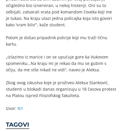
očigledno bio iznerviran, u nekoj histeriji. Oni su to
odbijali, zatvarali vrata pod komandom čoveka koji me
je tukao. Na kraju ulazi jedna policajka koja isto govori
kako ‘sram bilo'“, kaže student.
Potom je došao pripadnik policije koji mu traži ličnu
kartu.
„Izlazimo iz marice i on se upućuje gore ka Vukovom
spomeniku…Na kraju mi je rekao da mu se gubim s
očiju, da me više nikad ne vidi“, naveo je Aleksa.
Zbog ovog iskustva koje je proživeo Aleksa Stanković,
studenti u blokadi danas organizuju u 18 časova protest
na Platou ispred Filozofskog fakulteta.
Izvor:
N1
TAGOVI