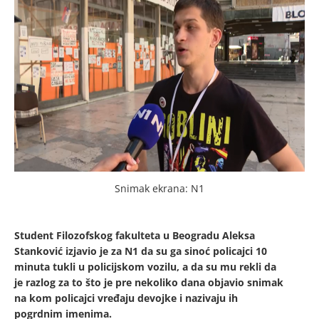
Snimak ekrana: N1
Student Filozofskog fakulteta u Beogradu Aleksa
Stanković izjavio je za N1 da su ga sinoć policajci 10
minuta tukli u policijskom vozilu, a da su mu rekli da
je razlog za to što je pre nekoliko dana objavio snimak
na kom policajci vređaju devojke i nazivaju ih
pogrdnim imenima.