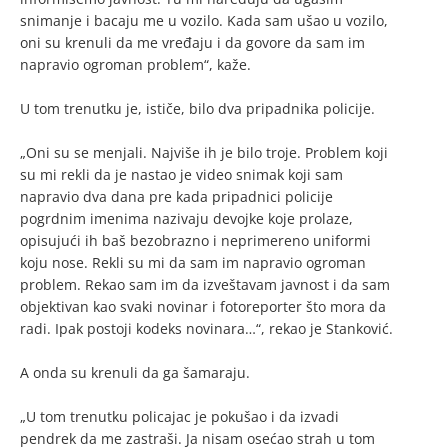
snimanje i bacaju me u vozilo. Kada sam ušao u vozilo,
oni su krenuli da me vređaju i da govore da sam im
napravio ogroman problem“, kaže.
U tom trenutku je, ističe, bilo dva pripadnika policije.
„Oni su se menjali. Najviše ih je bilo troje. Problem koji
su mi rekli da je nastao je video snimak koji sam
napravio dva dana pre kada pripadnici policije
pogrdnim imenima nazivaju devojke koje prolaze,
opisujući ih baš bezobrazno i neprimereno uniformi
koju nose. Rekli su mi da sam im napravio ogroman
problem. Rekao sam im da izveštavam javnost i da sam
objektivan kao svaki novinar i fotoreporter što mora da
radi. Ipak postoji kodeks novinara…“, rekao je Stanković.
A onda su krenuli da ga šamaraju.
„U tom trenutku policajac je pokušao i da izvadi
pendrek da me zastraši. Ja nisam osećao strah u tom