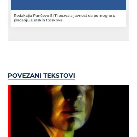
Redakcija Pančevo Si Ti pozvala javnost da pomogne u
plaćanju sudskih troškova
POVEZANI TEKSTOVI