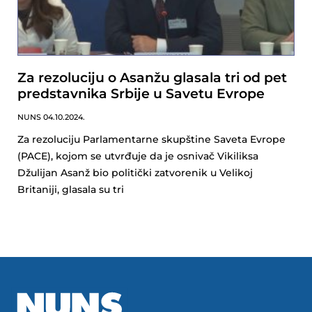
Za rezoluciju o Asanžu glasala tri od pet
predstavnika Srbije u Savetu Evrope
NUNS
04.10.2024.
Za rezoluciju Parlamentarne skupštine Saveta Evrope
(PACE), kojom se utvrđuje da je osnivač Vikiliksa
Džulijan Asanž bio politički zatvorenik u Velikoj
Britaniji, glasala su tri