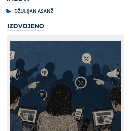
DŽULIJAN ASANŽ
IZDVOJENO