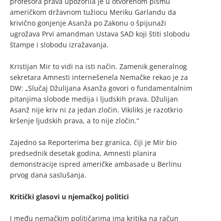
profesora prava upozorila je u otvorenom pismu
američkom državnom tužiocu Meriku Garlandu da
krivično gonjenje Asanža po Zakonu o špijunaži
ugrožava Prvi amandman Ustava SAD koji štiti slobodu
štampe i slobodu izražavanja.
Kristijan Mir to vidi na isti način. Zamenik generalnog
sekretara Amnesti internešenela Nemačke rekao je za
DW: „Slučaj Džulijana Asanža govori o fundamentalnim
pitanjima slobode medija i ljudskih prava. Džulijan
Asanž nije kriv ni za jedan zločin. Vikiliks je razotkrio
kršenje ljudskih prava, a to nije zločin.“
Zajedno sa Reporterima bez granica, čiji je Mir bio
predsednik desetak godina, Amnesti planira
demonstracije ispred američke ambasade u Berlinu
prvog dana saslušanja.
Kritički glasovi u njemačkoj politici
I među nemačkim političarima ima kritika na račun