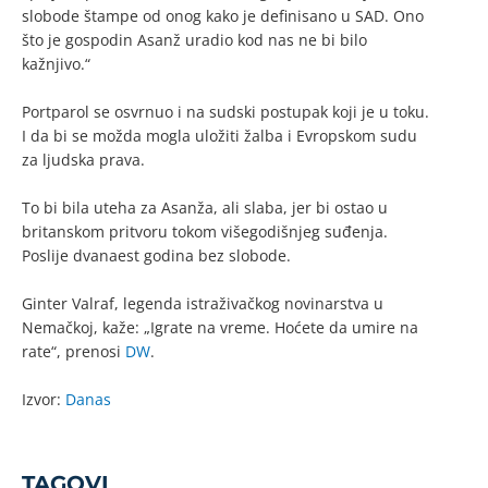
slobode štampe od onog kako je definisano u SAD. Ono
što je gospodin Asanž uradio kod nas ne bi bilo
kažnjivo.“
Portparol se osvrnuo i na sudski postupak koji je u toku.
I da bi se možda mogla uložiti žalba i Evropskom sudu
za ljudska prava.
To bi bila uteha za Asanža, ali slaba, jer bi ostao u
britanskom pritvoru tokom višegodišnjeg suđenja.
Poslije dvanaest godina bez slobode.
Ginter Valraf, legenda istraživačkog novinarstva u
Nemačkoj, kaže: „Igrate na vreme. Hoćete da umire na
rate“, prenosi
DW
.
Izvor:
Danas
TAGOVI