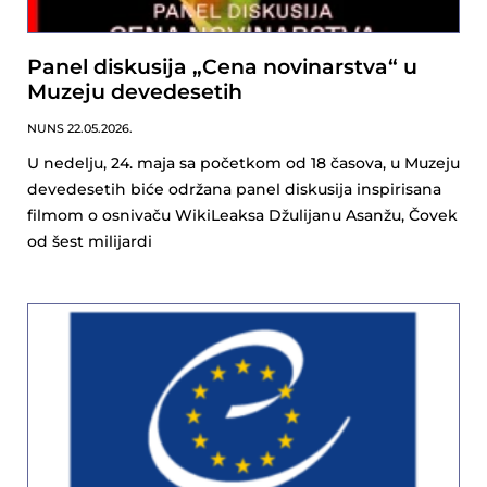
Panel diskusija „Cena novinarstva“ u
Muzeju devedesetih
NUNS
22.05.2026.
U nedelju, 24. maja sa početkom od 18 časova, u Muzeju
devedesetih biće održana panel diskusija inspirisana
filmom o osnivaču WikiLeaksa Džulijanu Asanžu, Čovek
od šest milijardi