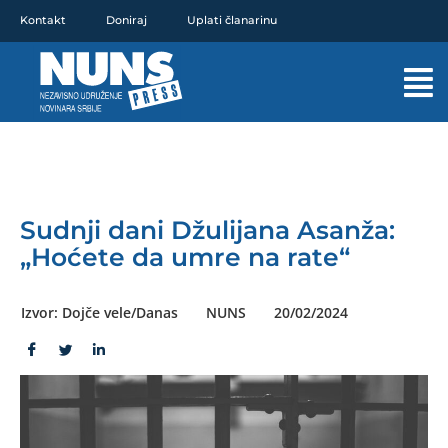
Pređi
Kontakt
Doniraj
Uplati članarinu
na
sadržaj
Mai
Men
Sudnji dani Džulijana Asanža:
„Hoćete da umre na rate“
Izvor: Dojče vele/Danas
NUNS
20/02/2024