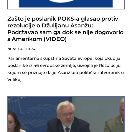
Zašto je poslanik POKS-a glasao protiv
rezolucije o Džulijanu Asanžu:
Podržavao sam ga dok se nije dogovorio
s Amerikom (VIDEO)
NUNS
04.10.2024.
Parlamentarna skupština Saveta Evrope, koja okuplja
poslanike iz 46 evropske zemlje, usvojila je Rezoluciju
kojom se priznaje da je Asanž bio politički zatvorenik u
Velikoj