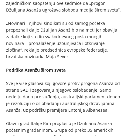
zajedničkom saopštenju ove sedmice da „progon
Džulijana Asanža ugrožava slobodu medija širom sveta“.
„Novinari i njihovi sindikati su od samog početka
prepoznali da je Džulijan Asanž bio na meti jer obavlja
zadatke koji su dio svakodnevnog posla mnogih
novinara – pronalaženje uzbunjivača i otkrivanje
zločina“, rekla je predsednica evropske federacije,
hrvatska novinarka Maja Sever.
Podrška Asanžu širom sveta
Sve je više glasova koji govore protiv progona Asanža od
strane SAD i zagovaraju njegovo oslobađanje. Samo
nedelju dana pre suđenja, australijski parlament doneo
je rezoluciju o oslobađanju australijskog državljanina
Asanža, uz podršku premijera Entonija Albanezea.
Glavni grad Italije Rim proglasio je Džulijana Asanža
počasnim građaninom. Grupa od preko 35 američkih