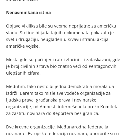
Nenašminkana istina
Objave Vikiliksa bile su veoma neprijatne za američku
vladu. Stotine hiljada tajnih dokumenata pokazalo je
svetu drugačiju, neuglađenu, krvavu stranu akcija
američke vojske.
Mesta gde su počinjeni ratni zločini – i zataškavani, gde
je broj civilnih žrtava bio znatno veći od Pentagonovih
ulepšanih cifara.
Međutim, tako nešto bi jedna demokratija morala da
izdrži. Barem tako misle sve vodeće organizacije za
ljudska prava, građanska prava i novinarske
organizacije, od Amnesti internešenela preko Komiteta
za zaštitu novinara do Reportera bez granica.
Dve krovne organizacije, Međunarodna federacija
novinara i Evropska federacija novinara, upozorile su u