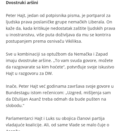
Dvostruki aršini
Peter Hajt, jedan od potpisnika pisma, je portparol za
ljudska prava poslaničke grupe nemačkih Liberala. On
kaže da, kada kritikuje nedostatak zaštite ljudskih prava
u inostranstvu, više puta doživljava da mu se kontrira
postupanjem prema osnivaču Vikiliksa.
Sve u kombinaciji sa optužbom da Nemačka i Zapad
imaju dvostruke aršine. „To vam svuda govore, možete
da razgovarate sa kim hoćete“, potvrđuje svoje iskustvo
Hajt u razgovoru za DW.
Inače, Peter Hajt već godinama završava svoje govore u
Bundestagu istom rečenicom: „Uzgred, mišljenja sam
da Džulijan Asanž treba odmah da bude pušten na
slobodu.“
Parlamentarci Hajt i Luks su obojica članovi partija
vladajuće koalicije. Ali, od same Vlade se malo čuje o