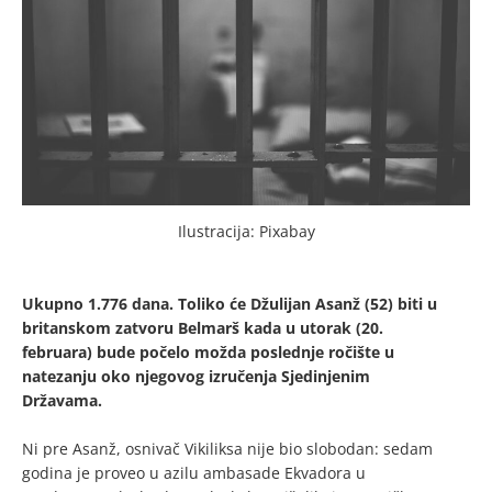
Ilustracija: Pixabay
Ukupno 1.776 dana. Toliko će Džulijan Asanž (52) biti u
britanskom zatvoru Belmarš kada u utorak (20.
februara) bude počelo možda poslednje ročište u
natezanju oko njegovog izručenja Sjedinjenim
Državama.
Ni pre Asanž, osnivač Vikiliksa nije bio slobodan: sedam
godina je proveo u azilu ambasade Ekvadora u