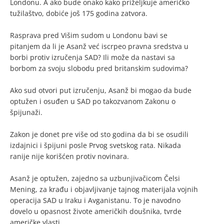
Londonu. A ako bude onako kako priželjkuje američko
tužilaštvo, dobiće još 175 godina zatvora.
Rasprava pred Višim sudom u Londonu bavi se
pitanjem da li je Asanž već iscrpeo pravna sredstva u
borbi protiv izručenja SAD? Ili može da nastavi sa
borbom za svoju slobodu pred britanskim sudovima?
Ako sud otvori put izručenju, Asanž bi mogao da bude
optužen i osuđen u SAD po takozvanom Zakonu o
špijunaži.
Zakon je donet pre više od sto godina da bi se osudili
izdajnici i špijuni posle Prvog svetskog rata. Nikada
ranije nije korišćen protiv novinara.
Asanž je optužen, zajedno sa uzbunjivačicom Čelsi
Mening, za krađu i objavljivanje tajnog materijala vojnih
operacija SAD u Iraku i Avganistanu. To je navodno
dovelo u opasnost živote američkih doušnika, tvrde
američke vlasti.