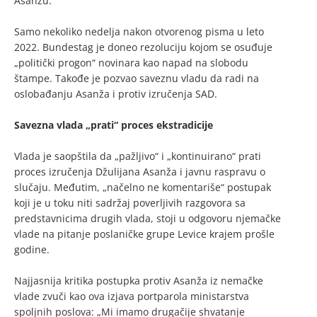
Asanžu.
Samo nekoliko nedelja nakon otvorenog pisma u leto
2022. Bundestag je doneo rezoluciju kojom se osuđuje
„politički progon“ novinara kao napad na slobodu
štampe. Takođe je pozvao saveznu vladu da radi na
oslobađanju Asanža i protiv izručenja SAD.
Savezna vlada „prati“ proces ekstradicije
Vlada je saopštila da „pažljivo“ i „kontinuirano“ prati
proces izručenja Džulijana Asanža i javnu raspravu o
slučaju. Međutim, „načelno ne komentariše“ postupak
koji je u toku niti sadržaj poverljivih razgovora sa
predstavnicima drugih vlada, stoji u odgovoru njemačke
vlade na pitanje poslaničke grupe Levice krajem prošle
godine.
Najjasnija kritika postupka protiv Asanža iz nemačke
vlade zvuči kao ova izjava portparola ministarstva
spoljnih poslova: „Mi imamo drugačije shvatanje