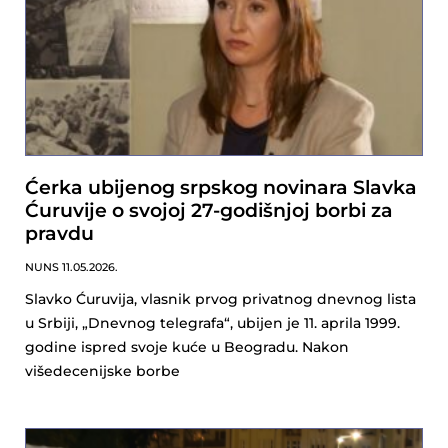
Ćerka ubijenog srpskog novinara Slavka
Ćuruvije o svojoj 27-godišnjoj borbi za
pravdu
NUNS
11.05.2026.
Slavko Ćuruvija, vlasnik prvog privatnog dnevnog lista
u Srbiji, „Dnevnog telegrafa“, ubijen je 11. aprila 1999.
godine ispred svoje kuće u Beogradu. Nakon
višedecenijske borbe