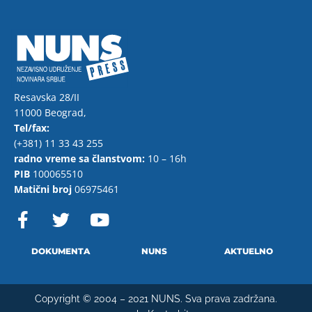
Resavska 28/II
11000 Beograd,
Tel/fax:
(+381) 11 33 43 255
radno vreme sa članstvom:
10 – 16h
PIB
100065510
Matični broj
06975461
F
T
Y
a
w
o
c
i
u
e
t
t
DOKUMENTA
NUNS
AKTUELNO
b
t
u
o
e
b
Copyright © 2004 – 2021 NUNS. Sva prava zadržana.
o
r
e