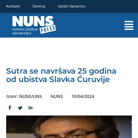
Pređi
Kontakt
Doniraj
Uplati članarinu
na
sadržaj
Mai
Men
Sutra se navršava 25 godina
od ubistva Slavka Ćuruvije
Izvor: NUNS/UNS
NUNS
10/04/2024