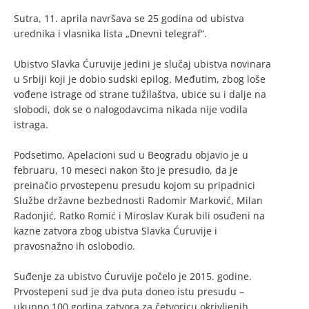
Sutra, 11. aprila navršava se 25 godina od ubistva
urednika i vlasnika lista „Dnevni telegraf“.
Ubistvo Slavka Ćuruvije jedini je slučaj ubistva novinara
u Srbiji koji je dobio sudski epilog. Međutim, zbog loše
vođene istrage od strane tužilaštva, ubice su i dalje na
slobodi, dok se o nalogodavcima nikada nije vodila
istraga.
Podsetimo, Apelacioni sud u Beogradu objavio je u
februaru, 10 meseci nakon što je presudio, da je
preinačio prvostepenu presudu kojom su pripadnici
Službe državne bezbednosti Radomir Marković, Milan
Radonjić, Ratko Romić i Miroslav Kurak bili osuđeni na
kazne zatvora zbog ubistva Slavka Ćuruvije i
pravosnažno ih oslobodio.
Suđenje za ubistvo Ćuruvije počelo je 2015. godine.
Prvostepeni sud je dva puta doneo istu presudu –
ukupno 100 godina zatvora za četvoricu okrivljenih.