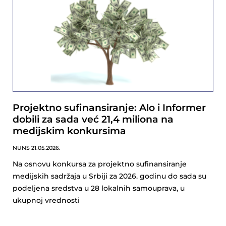
Projektno sufinansiranje: Alo i Informer
dobili za sada već 21,4 miliona na
medijskim konkursima
NUNS
21.05.2026.
Na osnovu konkursa za projektno sufinansiranje
medijskih sadržaja u Srbiji za 2026. godinu do sada su
podeljena sredstva u 28 lokalnih samouprava, u
ukupnoj vrednosti