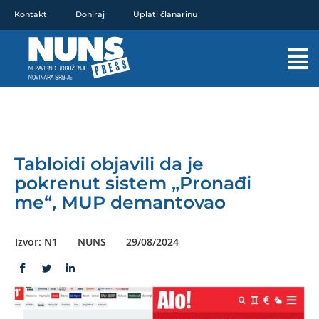
Pređi
Kontakt
Doniraj
Uplati članarinu
na
sadržaj
Mai
Men
Tabloidi objavili da je
pokrenut sistem „Pronađi
me“, MUP demantovao
Izvor: N1
NUNS
29/08/2024