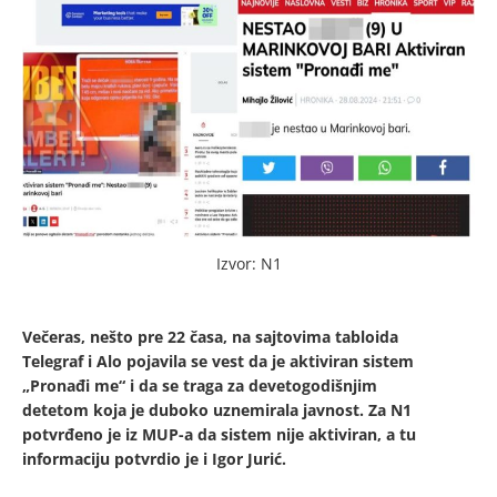
Izvor: N1
Večeras, nešto pre 22 časa, na sajtovima tabloida
Telegraf i Alo pojavila se vest da je aktiviran sistem
„Pronađi me“ i da se traga za devetogodišnjim
detetom koja je duboko uznemirala javnost. Za N1
potvrđeno je iz MUP-a da sistem nije aktiviran, a tu
informaciju potvrdio je i Igor Jurić.