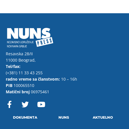
Resavska 28/II
11000 Beograd,
Tel/fax:
(+381) 11 33 43 255
radno vreme sa članstvom:
10 – 16h
PIB
100065510
Matični broj
06975461
F
T
Y
a
w
o
c
i
u
e
t
t
DOKUMENTA
NUNS
AKTUELNO
b
t
u