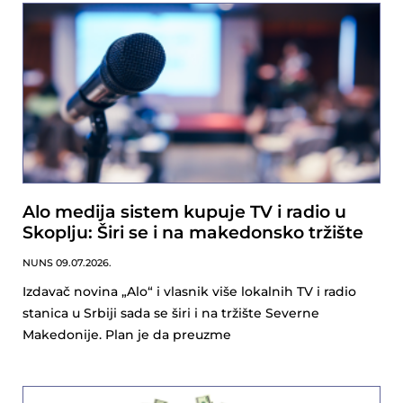
Alo medija sistem kupuje TV i radio u
Skoplju: Širi se i na makedonsko tržište
NUNS
09.07.2026.
Izdavač novina „Alo“ i vlasnik više lokalnih TV i radio
stanica u Srbiji sada se širi i na tržište Severne
Makedonije. Plan je da preuzme