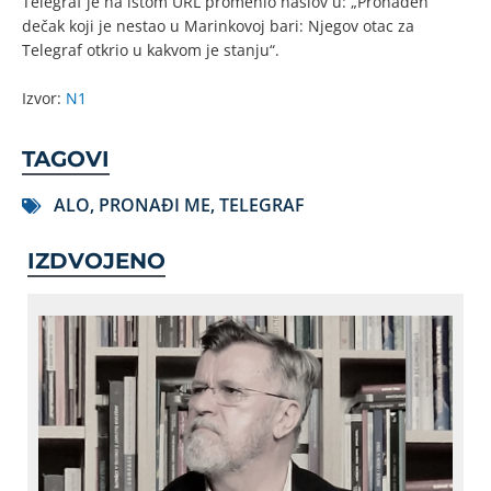
Telegraf je na istom URL promenio naslov u: „Pronađen
dečak koji je nestao u Marinkovoj bari: Njegov otac za
Telegraf otkrio u kakvom je stanju“.
Izvor:
N1
TAGOVI
ALO
,
PRONAĐI ME
,
TELEGRAF
IZDVOJENO