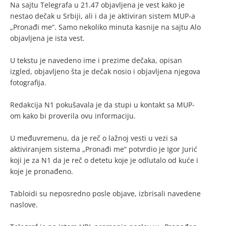
Na sajtu Telegrafa u 21.47 objavljena je vest kako je
nestao dečak u Srbiji, ali i da je aktiviran sistem MUP-a
„Pronađi me“. Samo nekoliko minuta kasnije na sajtu Alo
objavljena je ista vest.
U tekstu je navedeno ime i prezime dečaka, opisan
izgled, objavljeno šta je dečak nosio i objavljena njegova
fotografija.
Redakcija N1 pokušavala je da stupi u kontakt sa MUP-
om kako bi proverila ovu informaciju.
U međuvremenu, da je reč o lažnoj vesti u vezi sa
aktiviranjem sistema „Pronađi me“ potvrdio je Igor Jurić
koji je za N1 da je reč o detetu koje je odlutalo od kuće i
koje je pronađeno.
Tabloidi su neposredno posle objave, izbrisali navedene
naslove.