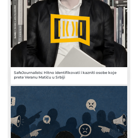
SafeJournalists: Hitno identifikovati i kazniti osobe koje
prete Veranu Matiću u Srbiji