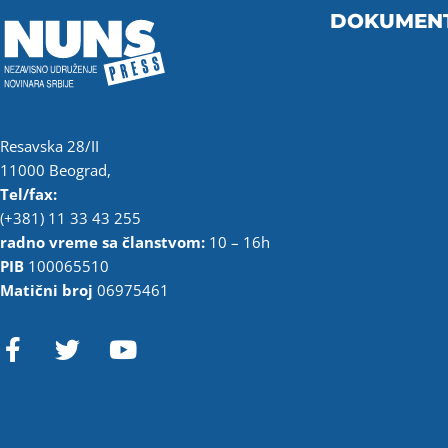
DOKUMEN
Resavska 28/II
11000 Beograd,
Tel/fax:
(+381) 11 33 43 255
radno vreme sa članstvom:
10 – 16h
PIB
100065510
Matični broj
06975461
F
T
Y
a
w
o
c
i
u
e
t
t