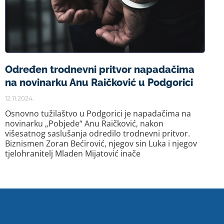
Određen trodnevni pritvor napadačima
na novinarku Anu Raičković u Podgorici
12.11.2024.
Osnovno tužilaštvo u Podgorici je napadačima na
novinarku „Pobjede“ Anu Raičković, nakon
višesatnog saslušanja odredilo trodnevni pritvor.
Biznismen Zoran Bećirović, njegov sin Luka i njegov
tjelohranitelj Mladen Mijatović inače