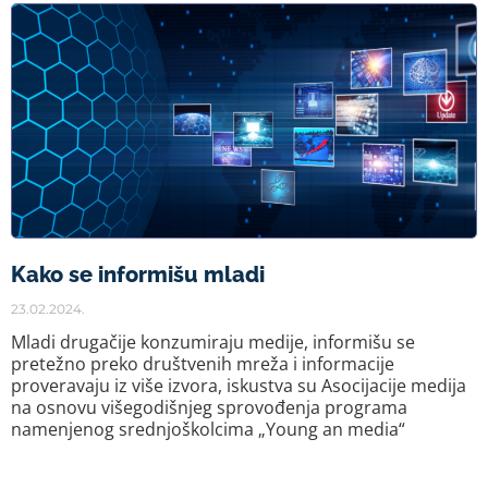
Kako se informišu mladi
23.02.2024.
Mladi drugačije konzumiraju medije, informišu se
pretežno preko društvenih mreža i informacije
proveravaju iz više izvora, iskustva su Asocijacije medija
na osnovu višegodišnjeg sprovođenja programa
namenjenog srednjoškolcima „Young an media“