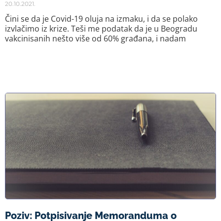
20.10.2021.
Čini se da je Covid-19 oluja na izmaku, i da se polako
izvlačimo iz krize. Teši me podatak da je u Beogradu
vakcinisanih nešto više od 60% građana, i nadam
Poziv: Potpisivanje Memoranduma o