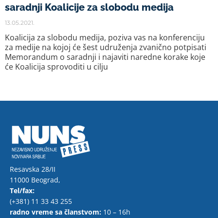
saradnji Koalicije za slobodu medija
13.05.2021.
Koalicija za slobodu medija, poziva vas na konferenciju
za medije na kojoj će šest udruženja zvanično potpisati
Memorandum o saradnji i najaviti naredne korake koje
će Koalicija sprovoditi u cilju
Resavska 28/II
11000 Beograd,
Tel/fax:
(+381) 11 33 43 255
radno vreme sa članstvom:
10 – 16h