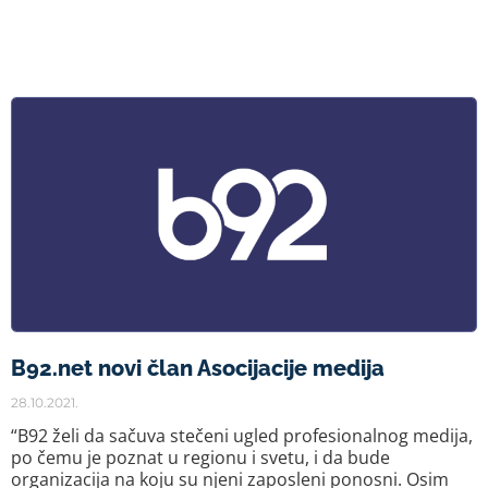
B92.net novi član Asocijacije medija
28.10.2021.
“B92 želi da sačuva stečeni ugled profesionalnog medija,
po čemu je poznat u regionu i svetu, i da bude
organizacija na koju su njeni zaposleni ponosni. Osim