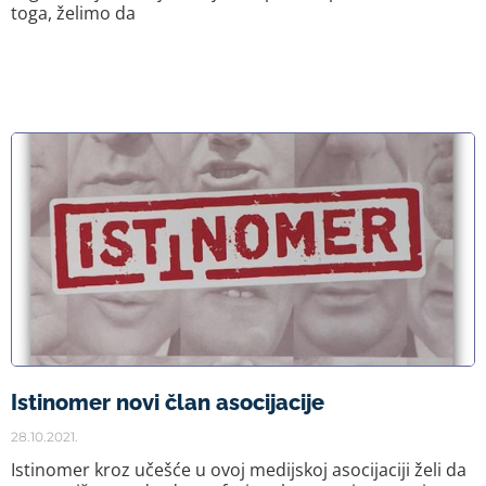
toga, želimo da
Istinomer novi član asocijacije
28.10.2021.
Istinomer kroz učešće u ovoj medijskoj asocijaciji želi da