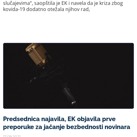
slučajevima“, saopštila je EK i navela da je kriza zbog
kovida-19 dodatno otežala njihov rad,
Predsednica najavila, EK objavila prve
preporuke za jačanje bezbednosti novinara
17.09.2021.