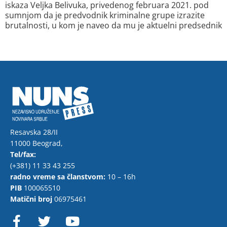
iskaza Veljka Belivuka, privedenog februara 2021. pod
sumnjom da je predvodnik kriminalne grupe izrazite
brutalnosti, u kom je naveo da mu je aktuelni predsednik
Resavska 28/II
11000 Beograd,
Tel/fax:
(+381) 11 33 43 255
radno vreme sa članstvom:
10 – 16h
PIB
100065510
Matični broj
06975461
F
T
Y
a
w
o