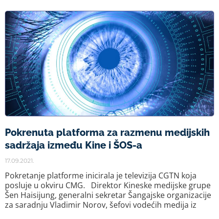
Pokrenuta platforma za razmenu medijskih
sadržaja između Kine i ŠOS-a
17.09.2021.
Pokretanje platforme inicirala je televizija CGTN koja
posluje u okviru CMG. Direktor Kineske medijske grupe
Šen Haisijung, generalni sekretar Šangajske organizacije
za saradnju Vladimir Norov, šefovi vodećih medija iz