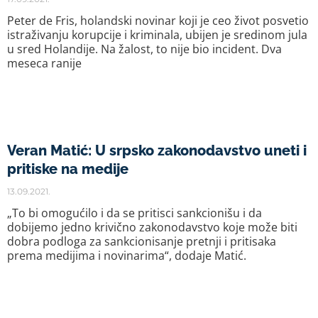
Peter de Fris, holandski novinar koji je ceo život posvetio
istraživanju korupcije i kriminala, ubijen je sredinom jula
u sred Holandije. Na žalost, to nije bio incident. Dva
meseca ranije
Veran Matić: U srpsko zakonodavstvo uneti i
pritiske na medije
13.09.2021.
„To bi omogućilo i da se pritisci sankcionišu i da
dobijemo jedno krivično zakonodavstvo koje može biti
dobra podloga za sankcionisanje pretnji i pritisaka
prema medijima i novinarima“, dodaje Matić.