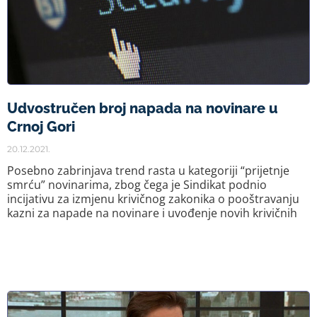
Udvostručen broj napada na novinare u
Crnoj Gori
20.12.2021.
Posebno zabrinjava trend rasta u kategoriji “prijetnje
smrću” novinarima, zbog čega je Sindikat podnio
incijativu za izmjenu krivičnog zakonika o pooštravanju
kazni za napade na novinare i uvođenje novih krivičnih