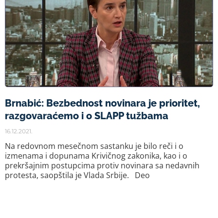
Brnabić: Bezbednost novinara je prioritet,
razgovaraćemo i o SLAPP tužbama
16.12.2021.
Na redovnom mesečnom sastanku je bilo reči i o
izmenama i dopunama Krivičnog zakonika, kao i o
prekršajnim postupcima protiv novinara sa nedavnih
protesta, saopštila je Vlada Srbije. Deo