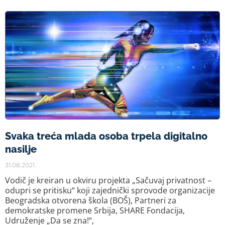
Svaka treća mlada osoba trpela digitalno
nasilje
31.08.2021.
Vodič je kreiran u okviru projekta „Sačuvaj privatnost –
odupri se pritisku“ koji zajednički sprovode organizacije
Beogradska otvorena škola (BOŠ), Partneri za
demokratske promene Srbija, SHARE Fondacija,
Udruženje „Da se zna!“,