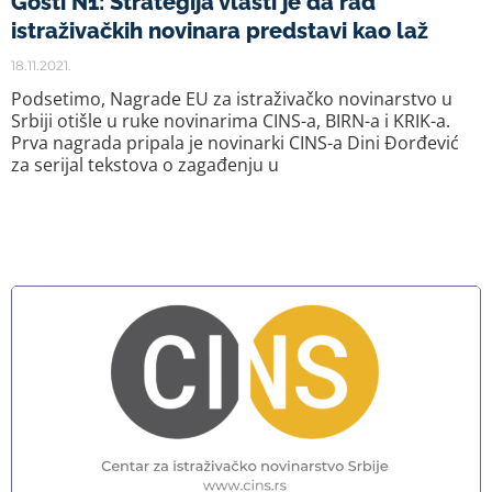
Gosti N1: Strategija vlasti je da rad
istraživačkih novinara predstavi kao laž
18.11.2021.
Podsetimo, Nagrade EU za istraživačko novinarstvo u
Srbiji otišle u ruke novinarima CINS-a, BIRN-a i KRIK-a.
Prva nagrada pripala je novinarki CINS-a Dini Đorđević
za serijal tekstova o zagađenju u