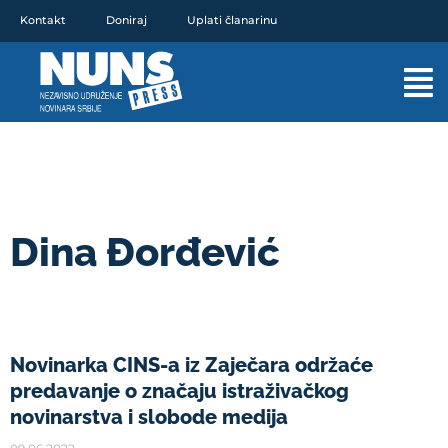
Pređi
Kontakt
Doniraj
Uplati članarinu
na
sadržaj
Mai
Men
Dina Đorđević
Novinarka CINS-a iz Zaječara održaće
predavanje o značaju istraživačkog
novinarstva i slobode medija