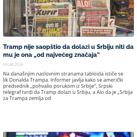
Tramp nije saopštio da dolazi u Srbiju niti da
mu je ona „od najvećeg značaja“
05.08.2026.
Na današnjim naslovnim stranama tabloida ističe se
lik Donalda Trampa. Informer javlja kako se američki
predsednik „pohvalio porukom iz Srbije“, Srpski
telegraf tvrdi da Tramp dolazi u Srbiju, a Alo da je „Srbija
za Trampa zemlja od