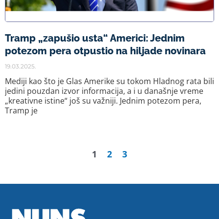
Tramp „zapušio usta“ Americi: Jednim
potezom pera otpustio na hiljade novinara
19.03.2025.
Mediji kao što je Glas Amerike su tokom Hladnog rata bili
jedini pouzdan izvor informacija, a i u današnje vreme
„kreativne istine“ još su važniji. Jednim potezom pera,
Tramp je
1
2
3