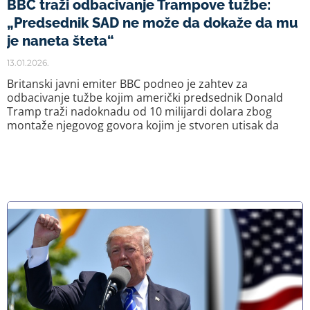
BBC traži odbacivanje Trampove tužbe:
„Predsednik SAD ne može da dokaže da mu
je naneta šteta“
13.01.2026.
Britanski javni emiter BBC podneo je zahtev za
odbacivanje tužbe kojim američki predsednik Donald
Tramp traži nadoknadu od 10 milijardi dolara zbog
montaže njegovog govora kojim je stvoren utisak da