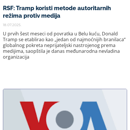
RSF: Tramp koristi metode autoritarnih
režima protiv medija
18.07.2025.
U prvih šest meseci od povratka u Belu kuću, Donald
Tramp se etablirao kao „jedan od najmoćnijih branilaca“
globalnog pokreta neprijateljski nastrojenog prema
medijima, saopštila je danas međunarodna nevladina
organizacija