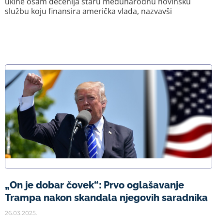
ukine osam decenija staru međunarodnu novinsku
službu koju finansira američka vlada, nazvavši
„On je dobar čovek“: Prvo oglašavanje
Trampa nakon skandala njegovih saradnika
26.03.2025.