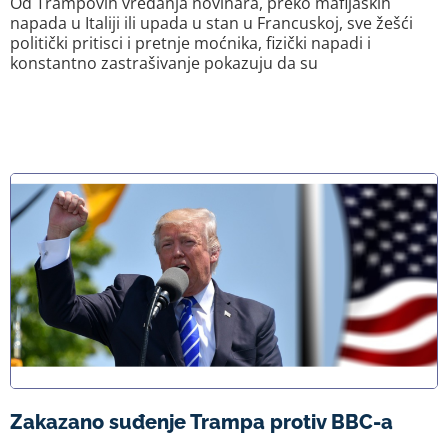
Od Trampovih vređanja novinara, preko mafijaških
napada u Italiji ili upada u stan u Francuskoj, sve žešći
politički pritisci i pretnje moćnika, fizički napadi i
konstantno zastrašivanje pokazuju da su
Zakazano suđenje Trampa protiv BBC-a