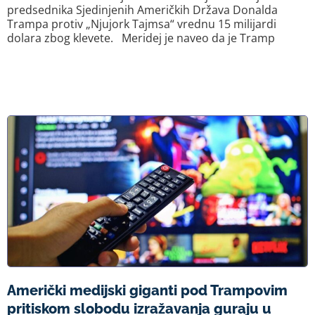
predsednika Sjedinjenih Američkih Država Donalda
Trampa protiv „Njujork Tajmsa“ vrednu 15 milijardi
dolara zbog klevete. Meridej je naveo da je Tramp
Američki medijski giganti pod Trampovim
pritiskom slobodu izražavanja guraju u