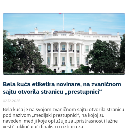
Bela kuća etiketira novinare, na zvaničnom
sajtu otvorila stranicu „prestupnici“
02.12.2025.
Bela kuća je na svojom zvaničnom sajtu otvorila stranicu
pod nazivom „medijski prestupnici“, na kojoj su
navedeni mediji koje optužuje za „pristrasnost i lažne
vesti“, uključujući finalistu u izboru za