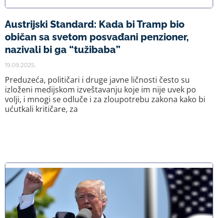
Austrijski Standard: Kada bi Tramp bio
običan sa svetom posvađani penzioner,
nazivali bi ga “tužibaba”
19.09.2025.
Preduzeća, političari i druge javne ličnosti često su
izloženi medijskom izveštavanju koje im nije uvek po
volji, i mnogi se odluče i za zloupotrebu zakona kako bi
ućutkali kritičare, za