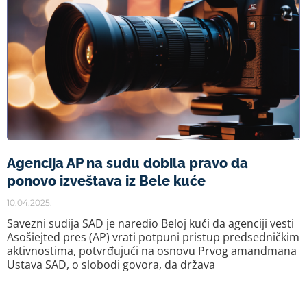
Agencija AP na sudu dobila pravo da
ponovo izveštava iz Bele kuće
10.04.2025.
Savezni sudija SAD je naredio Beloj kući da agenciji vesti
Asošiejted pres (AP) vrati potpuni pristup predsedničkim
aktivnostima, potvrđujući na osnovu Prvog amandmana
Ustava SAD, o slobodi govora, da država