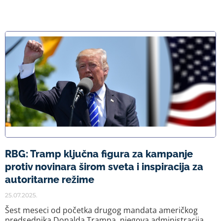
RBG: Tramp ključna figura za kampanje
protiv novinara širom sveta i inspiracija za
autoritarne režime
25.07.2025.
Šest meseci od početka drugog mandata američkog
predsednika Donalda Trampa, njegova administracija