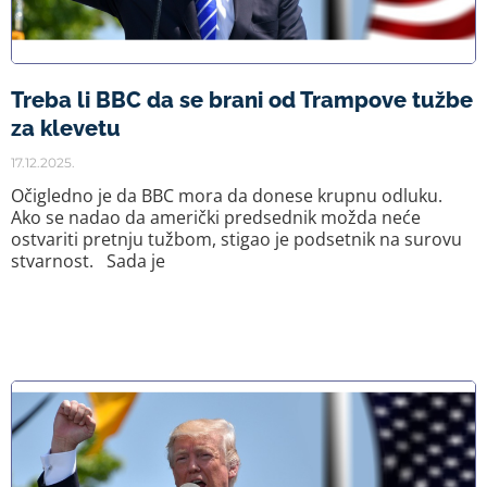
Treba li BBC da se brani od Trampove tužbe
za klevetu
17.12.2025.
Očigledno je da BBC mora da donese krupnu odluku.
Ako se nadao da američki predsednik možda neće
ostvariti pretnju tužbom, stigao je podsetnik na surovu
stvarnost. Sada je