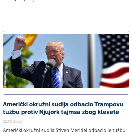
Američki okružni sudija odbacio Trampovu
tužbu protiv Njujork tajmsa zbog klevete
22.09.2025.
Američki okružni sudija Stiven Meridej odbacio je tužbu