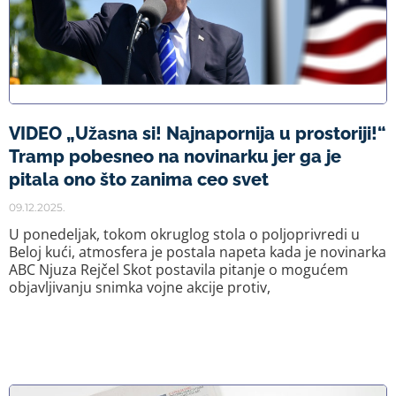
VIDEO „Užasna si! Najnapornija u prostoriji!“
Tramp pobesneo na novinarku jer ga je
pitala ono što zanima ceo svet
09.12.2025.
U ponedeljak, tokom okruglog stola o poljoprivredi u
Beloj kući, atmosfera je postala napeta kada je novinarka
ABC Njuza Rejčel Skot postavila pitanje o mogućem
objavljivanju snimka vojne akcije protiv,