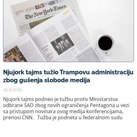
Njujork tajms tužio Trampovu administraciju
zbog gušenja slobode medija
05.12.2025.
Njujork tajms podneo je tužbu protiv Ministarstva
odbrane SAD zbog novih ograničenja Pentagona u vezi
sa pristupom novinara ovog medija konferencijama,
prenosi CNN. Tužba je podneta u federalnom sudu