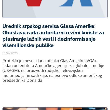
Urednik srpskog servisa Glasa Amerike:
Obustavu rada autoritarni režimi koriste za
plasiranje lažnih vesti i dezinformisanje
višemilionske publike
15.04.2025.
Proteklo je mesec dana otkako Glas Amerike (VOA),
jedan od entiteta Američke agencije za globalne medije
(USAGM), ne proizvodi radijske, televizijske i
multimedijalne sadržaje, na osnovu odluke američkog
predsednika Donalda