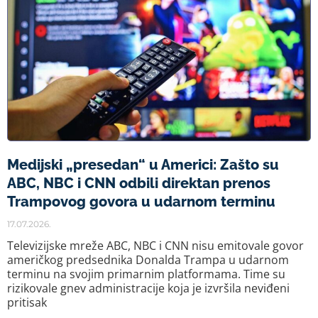
Medijski „presedan“ u Americi: Zašto su
ABC, NBC i CNN odbili direktan prenos
Trampovog govora u udarnom terminu
17.07.2026.
Televizijske mreže ABC, NBC i CNN nisu emitovale govor
američkog predsednika Donalda Trampa u udarnom
terminu na svojim primarnim platformama. Time su
rizikovale gnev administracije koja je izvršila neviđeni
pritisak