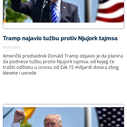
Tramp najavio tužbu protiv Njujork tajmsa
16.09.2025.
Američki predsednik Donald Tramp objavio je da planira
da podnese tužbu protiv Njujork tajmsa, od kojeg će
tražiti odštetu u iznosu od čak 15 milijardi dolara zbog
klevete i uvrede