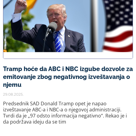
Tramp hoće da ABC i NBC izgube dozvole za
emitovanje zbog negativnog izveštavanja o
njemu
29.08.2025.
Predsednik SAD Donald Tramp opet je napao
izveštavanje ABC-a i NBC-a o njegovoj administraciji.
Tvrdi da je „97 odsto informacija negativno“. Rekao je i
da podržava ideju da se tim