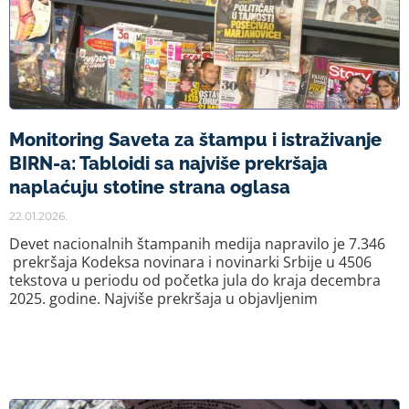
Monitoring Saveta za štampu i istraživanje
BIRN-a: Tabloidi sa najviše prekršaja
naplaćuju stotine strana oglasa
22.01.2026.
Devet nacionalnih štampanih medija napravilo je 7.346
prekršaja Kodeksa novinara i novinarki Srbije u 4506
tekstova u periodu od početka jula do kraja decembra
2025. godine. Najviše prekršaja u objavljenim