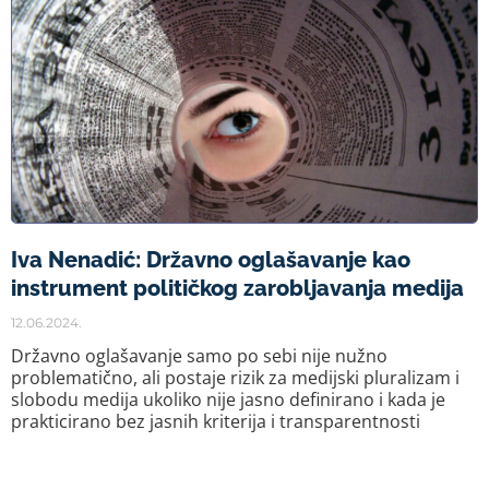
Iva Nenadić: Državno oglašavanje kao
instrument političkog zarobljavanja medija
12.06.2024.
Državno oglašavanje samo po sebi nije nužno
problematično, ali postaje rizik za medijski pluralizam i
slobodu medija ukoliko nije jasno definirano i kada je
prakticirano bez jasnih kriterija i transparentnosti