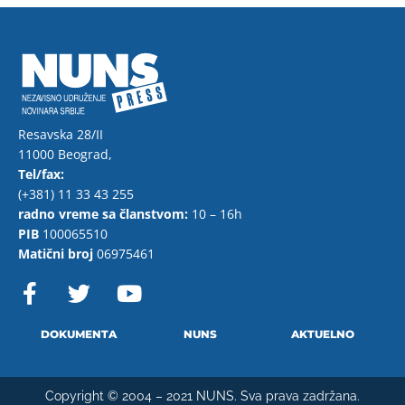
Resavska 28/II
11000 Beograd,
Tel/fax:
(+381) 11 33 43 255
radno vreme sa članstvom:
10 – 16h
PIB
100065510
Matični broj
06975461
F
T
Y
a
w
o
c
i
u
e
t
t
DOKUMENTA
NUNS
AKTUELNO
b
t
u
o
e
b
Copyright © 2004 – 2021 NUNS. Sva prava zadržana.