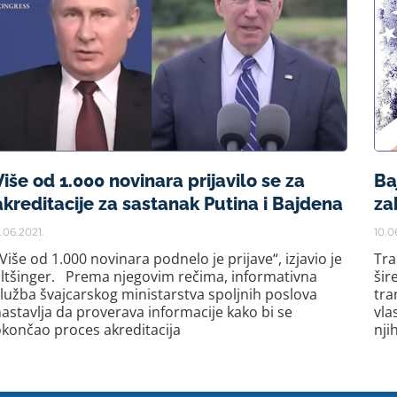
Više od 1.000 novinara prijavilo se za
Ba
akreditacije za sastanak Putina i Bajdena
za
1.06.2021.
10.0
Više od 1.000 novinara podnelo je prijave“, izjavio je
Tra
ltšinger. Prema njegovim rečima, informativna
šir
lužba švajcarskog ministarstva spoljnih poslova
tra
astavlja da proverava informacije kako bi se
vla
končao proces akreditacija
nji