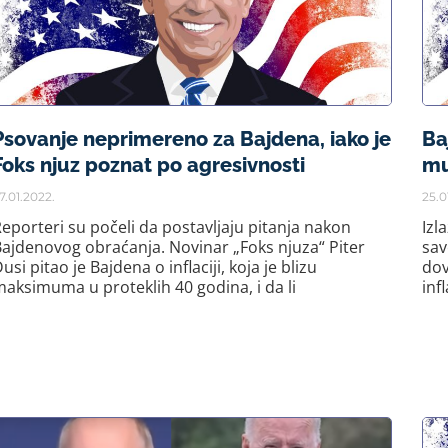
Psovanje neprimereno za Bajdena, iako je
Ba
Foks njuz poznat po agresivnosti
mu
7.01.2022.
25.0
eporteri su počeli da postavljaju pitanja nakon
Izl
ajdenovog obraćanja. Novinar „Foks njuza“ Piter
sav
usi pitao je Bajdena o inflaciji, koja je blizu
dov
aksimuma u proteklih 40 godina, i da li
inf