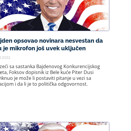
jden opsovao novinara nesvestan da
 je mikrofon još uvek uključen
1.2022.
azeći sa sastanka Bajdenovog Konkurencijskog
eta, Foksov dopisnik iz Bele kuće Piter Dusi
iknuo je može li postaviti pitanje u vezi sa
lacijom i da li je to politička odgovornost.