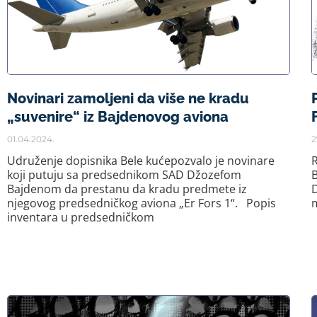
Novinari zamoljeni da više ne kradu
„suvenire“ iz Bajdenovog aviona
01.04.2024.
2
Udruženje dopisnika Bele kućepozvalo je novinare
R
koji putuju sa predsednikom SAD Džozefom
B
Bajdenom da prestanu da kradu predmete iz
D
njegovog predsedničkog aviona „Er Fors 1“. Popis
m
inventara u predsedničkom