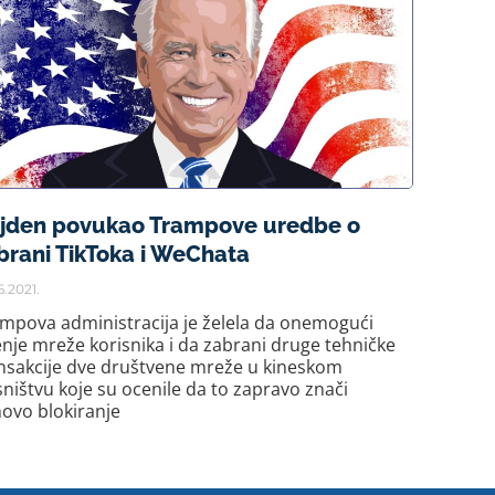
jden povukao Trampove uredbe o
brani TikToka i WeChata
6.2021.
mpova administracija je želela da onemogući
enje mreže korisnika i da zabrani druge tehničke
nsakcije dve društvene mreže u kineskom
sništvu koje su ocenile da to zapravo znači
hovo blokiranje