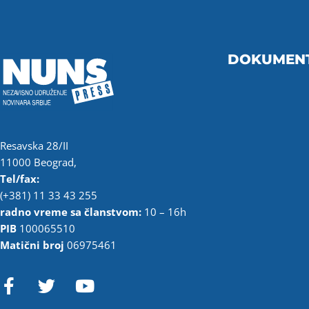
DOKUMEN
Resavska 28/II
11000 Beograd,
Tel/fax:
(+381) 11 33 43 255
radno vreme sa članstvom:
10 – 16h
PIB
100065510
Matični broj
06975461
F
T
Y
a
w
o