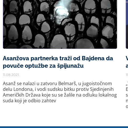
Asanžova partnerka traži od Bajdena da
povuče optužbe za špijunažu
11.08.2021.
1
Asanž se nalazi u zatvoru Belmarš, u jugoistočnom
„
delu Londona, i vodi sudsku bitku protiv Sjedinjenih
E
Američkih Država koje su se žalile na odluku lokalnog
s
suda koji je odbio zahtev
n
o