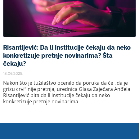
Risantijević: Da li institucije čekaju da neko
konkretizuje pretnje novinarima? Šta
čekaju?
18.06.2025.
Nakon što je tužilaštvo ocenilo da poruka da će „da je
grizu crvi” nije pretnja, urednica Glasa Zaječara Anđela
Risantijević pita da li institucije čekaju da neko
konkretizuje pretnje novinarima