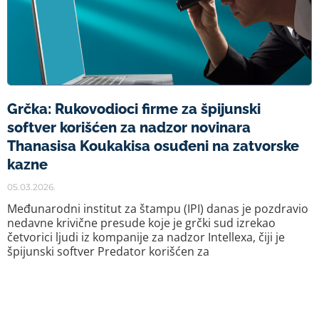
Grčka: Rukovodioci firme za špijunski
softver korišćen za nadzor novinara
Thanasisа Koukakisa osuđeni na zatvorske
kazne
05.03.2026.
Međunarodni institut za štampu (IPI) danas je pozdravio
nedavne krivične presude koje je grčki sud izrekao
četvorici ljudi iz kompanije za nadzor Intellexa, čiji je
špijunski softver Predator korišćen za