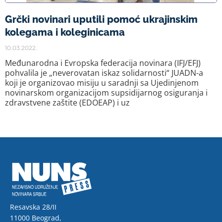
Grčki novinari uputili pomoć ukrajinskim
kolegama i koleginicama
10.03.2022.
Međunarodna i Evropska federacija novinara (IFJ/EFJ)
pohvalila je „neverovatan iskaz solidarnosti“ JUADN-a
koji je organizovao misiju u saradnji sa Ujedinjenom
novinarskom organizacijom supsidijarnog osiguranja i
zdravstvene zaštite (EDOEAP) i uz
Resavska 28/II
11000 Beograd,