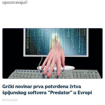
upozoravajući
Grčki novinar prva potvrđena žrtva
špijunskog softvera “Predator” u Evropi
18.04.2022.