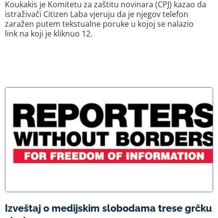
Koukakis je Komitetu za zaštitu novinara (CPJ) kazao da
istraživači Citizen Laba vjeruju da je njegov telefon
zaražen putem tekstualne poruke u kojoj se nalazio
link na koji je kliknuo 12.
Izveštaj o medijskim slobodama trese grčku