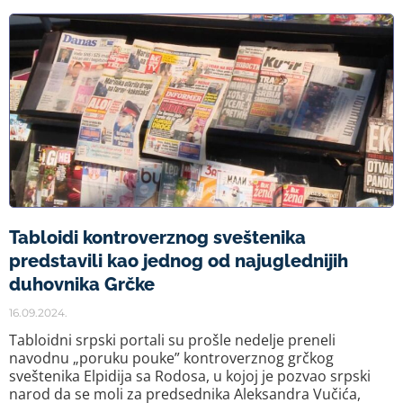
Tabloidi kontroverznog sveštenika
predstavili kao jednog od najuglednijih
duhovnika Grčke
16.09.2024.
Tabloidni srpski portali su prošle nedelje preneli
navodnu „poruku pouke” kontroverznog grčkog
sveštenika Elpidija sa Rodosa, u kojoj je pozvao srpski
narod da se moli za predsednika Aleksandra Vučića,