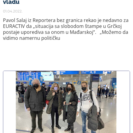
vladu
01.04.2022.
Pavol Salaj iz Reportera bez granica rekao je nedavno za
EURACTIV da „situacija sa slobodom štampe u Grčkoj
postaje uporediva sa onom u Mađarskoj“. „Možemo da
vidimo namernu političku