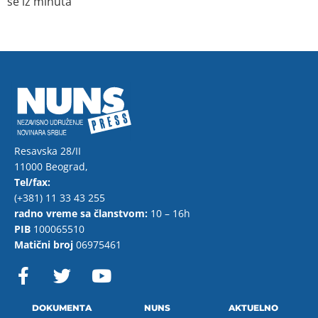
se iz minuta
Resavska 28/II
11000 Beograd,
Tel/fax:
(+381) 11 33 43 255
radno vreme sa članstvom:
10 – 16h
PIB
100065510
Matični broj
06975461
F
T
Y
a
w
o
c
i
u
e
t
t
DOKUMENTA
NUNS
AKTUELNO