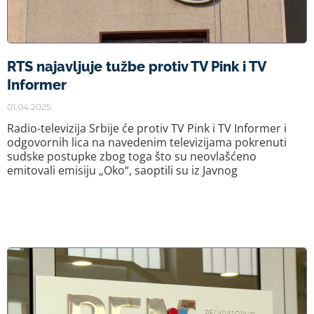
RTS najavljuje tužbe protiv TV Pink i TV
Informer
01.04.2025.
Radio-televizija Srbije će protiv TV Pink i TV Informer i
odgovornih lica na navedenim televizijama pokrenuti
sudske postupke zbog toga što su neovlašćeno
emitovali emisiju „Oko“, saoptili su iz Javnog