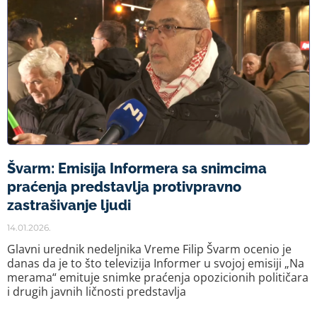
Švarm: Emisija Informera sa snimcima
praćenja predstavlja protivpravno
zastrašivanje ljudi
14.01.2026.
Glavni urednik nedeljnika Vreme Filip Švarm ocenio je
danas da je to što televizija Informer u svojoj emisiji „Na
merama“ emituje snimke praćenja opozicionih političara
i drugih javnih ličnosti predstavlja