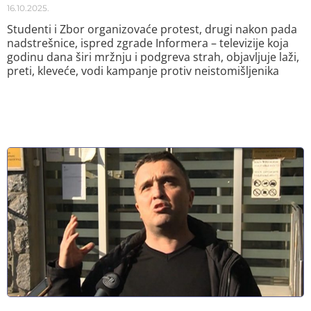
16.10.2025.
Studenti i Zbor organizovaće protest, drugi nakon pada
nadstrešnice, ispred zgrade Informera – televizije koja
godinu dana širi mržnju i podgreva strah, objavljuje laži,
preti, kleveće, vodi kampanje protiv neistomišljenika