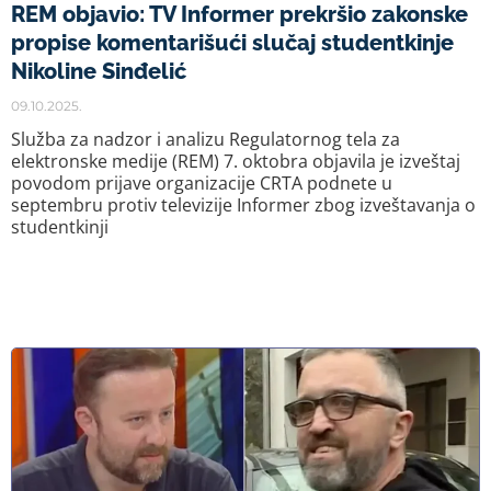
REM objavio: TV Informer prekršio zakonske
propise komentarišući slučaj studentkinje
Nikoline Sinđelić
09.10.2025.
Služba za nadzor i analizu Regulatornog tela za
elektronske medije (REM) 7. oktobra objavila je izveštaj
povodom prijave organizacije CRTA podnete u
septembru protiv televizije Informer zbog izveštavanja o
studentkinji