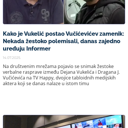
Kako je Vukelić postao Vučićevićev zamenik:
Nekada žestoko polemisali, danas zajedno
uređuju Informer
14.07.2025.
Na društvenim mrežama pojavio se snimak žestoke
verbalne rasprave između Dejana Vukelića i Dragana J.
Vučićevića na TV Happy, dvojice tabloidnih medijskih
aktera koji se danas nalaze u istom timu