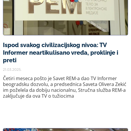
Ispod svakog civilizacijskog nivoa: TV
Informer neartikulisano vređa, proklinje i
preti
21.03.2025.
Četiri meseca pošto je Savet REM-a dao TV Informer
beogradsku dozvolu, a predsednica Saveta Olivera Zekić
im poželela da dobiju nacionalnu, Stručna služba REM-a
zaključuje da ova TV o tužiocima