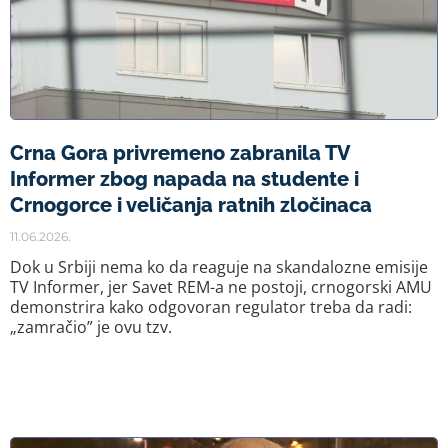
Crna Gora privremeno zabranila TV
Informer zbog napada na studente i
Crnogorce i veličanja ratnih zločinaca
11.06.2026.
Dok u Srbiji nema ko da reaguje na skandalozne emisije
TV Informer, jer Savet REM-a ne postoji, crnogorski AMU
demonstrira kako odgovoran regulator treba da radi:
„zamračio” je ovu tzv.