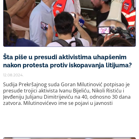
Šta piše u presudi aktivistima uhapšenim
nakon protesta protiv iskopavanja litijuma?
12.08.2024.
Sudija Prekršajnog suda Goran Milutinović potpisao je
presude trojici aktivista Ivanu Bijeliću, Nikoli Ristiću i
Jevđeniju Julijanu Dimitrijeviću na 40, odnosno 30 dana
zatvora. Milutinovićevo ime se pojavi u javnosti