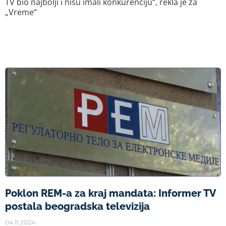
TV bio najbolji i nisu imali konkurenciju“, rekla je za
„Vreme“
Poklon REM-a za kraj mandata: Informer TV
postala beogradska televizija
04.11.2024.