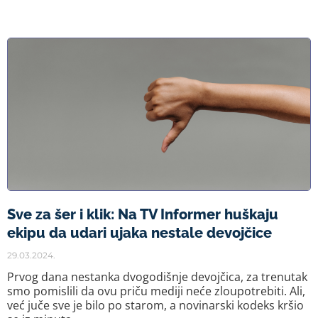
Sve za šer i klik: Na TV Informer huškaju
ekipu da udari ujaka nestale devojčice
29.03.2024.
Prvog dana nestanka dvogodišnje devojčica, za trenutak
smo pomislili da ovu priču mediji neće zloupotrebiti. Ali,
već juče sve je bilo po starom, a novinarski kodeks kršio