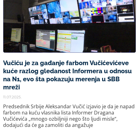
Vučiću je za gađanje farbom Vučićevićeve
kuće razlog gledanost Informera u odnosu
na N1, evo šta pokazuju merenja u SBB
mreži
11.07.2025.
Predsednik Srbije Aleksandar Vučić izjavio je da je napad
farbom na kuću vlasnika lista Informer Dragana
Vučićevića „mnogo ozbiljniji nego što ljudi misle“,
dodajući da će ga zamoliti da angažuje