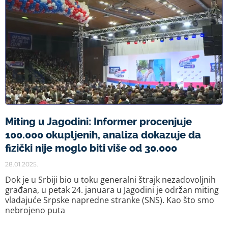
Miting u Jagodini: Informer procenjuje
100.000 okupljenih, analiza dokazuje da
fizički nije moglo biti više od 30.000
28.01.2025.
Dok je u Srbiji bio u toku generalni štrajk nezadovoljnih
građana, u petak 24. januara u Jagodini je održan miting
vladajuće Srpske napredne stranke (SNS). Kao što smo
nebrojeno puta