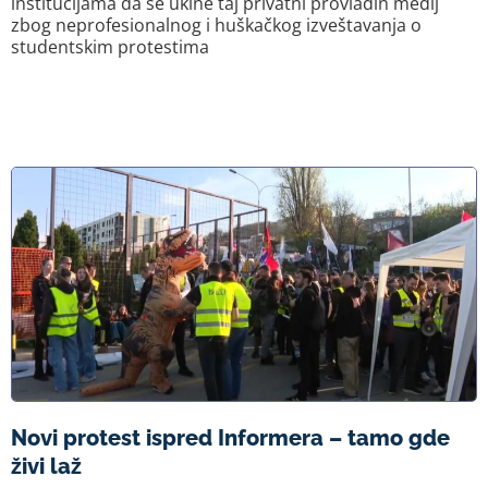
institucijama da se ukine taj privatni provladin medij
zbog neprofesionalnog i huškačkog izveštavanja o
studentskim protestima
Novi protest ispred Informera – tamo gde
živi laž