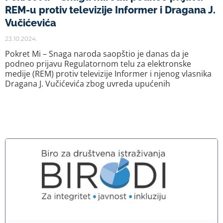
REM-u protiv televizije Informer i Dragana J.
Vučićevića
23.10.2024.
Pokret Mi – Snaga naroda saopštio je danas da je
podneo prijavu Regulatornom telu za elektronske
medije (REM) protiv televizije Informer i njenog vlasnika
Dragana J. Vučićevića zbog uvreda upućenih