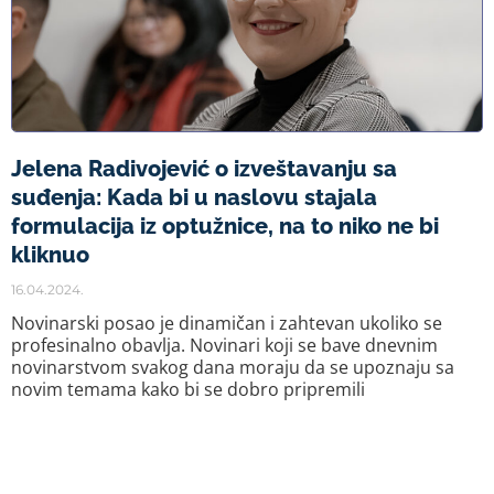
Jelena Radivojević o izveštavanju sa
suđenja: Kada bi u naslovu stajala
formulacija iz optužnice, na to niko ne bi
kliknuo
16.04.2024.
Novinarski posao je dinamičan i zahtevan ukoliko se
profesinalno obavlja. Novinari koji se bave dnevnim
novinarstvom svakog dana moraju da se upoznaju sa
novim temama kako bi se dobro pripremili