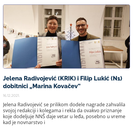
Jelena Radivojević (KRIK) i Filip Lukić (N1)
dobitnici „Marina Kovačev“
16.12.2021.
Jelena Radivojević se prilikom dodele nagrade zahvalila
svojoj redakciji i kolegama i rekla da ovakvo priznanje
koje dodeljuje NNŠ daje vetar u leđa, posebno u vreme
kad je novnarstvo i