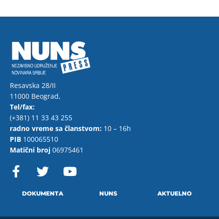
Resavska 28/II
11000 Beograd,
Tel/fax:
(+381) 11 33 43 255
radno vreme sa članstvom:
10 – 16h
PIB
100065510
Matični broj
06975461
F
T
Y
a
w
o
c
i
u
e
t
t
DOKUMENTA
NUNS
AKTUELNO
b
t
u