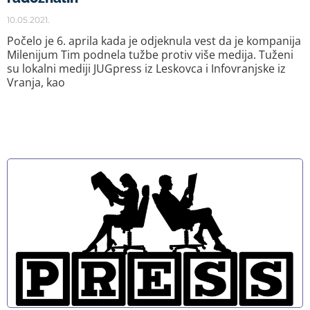
10.05.2021.
Počelo je 6. aprila kada je odjeknula vest da je kompanija
Milenijum Tim podnela tužbe protiv više medija. Tuženi
su lokalni mediji JUGpress iz Leskovca i Infovranjske iz
Vranja, kao