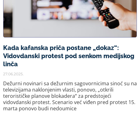
Kada kafanska priča postane „dokaz“:
Vidovdanski protest pod senkom medijskog
linča
27.06.2025.
Dežurni novinari sa dežurnim sagovornicima sinoć su na
televizijama naklonjenim vlasti, ponovo, „otkrili
terorističke planove blokadera“ za predstojeći
vidovdanski protest. Scenario već viđen pred protest 15.
marta ponovo budi nedoumice