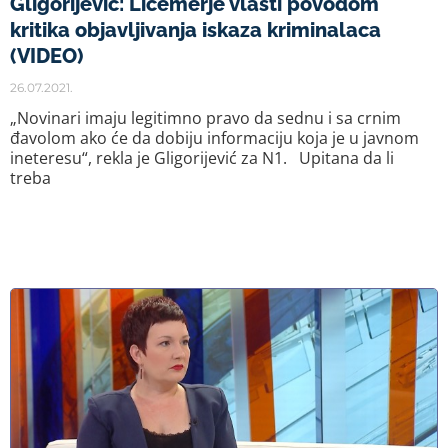
Gligorijević: Licemerje vlasti povodom
kritika objavljivanja iskaza kriminalaca
(VIDEO)
26.07.2021.
„Novinari imaju legitimno pravo da sednu i sa crnim
đavolom ako će da dobiju informaciju koja je u javnom
ineteresu“, rekla je Gligorijević za N1. Upitana da li
treba