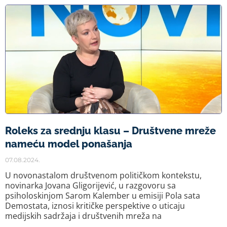
Roleks za srednju klasu – Društvene mreže
nameću model ponašanja
07.08.2024.
U novonastalom društvenom političkom kontekstu,
novinarka Jovana Gligorijević, u razgovoru sa
psiholoskinjom Sarom Kalember u emisiji Pola sata
Demostata, iznosi kritičke perspektive o uticaju
medijskih sadržaja i društvenih mreža na