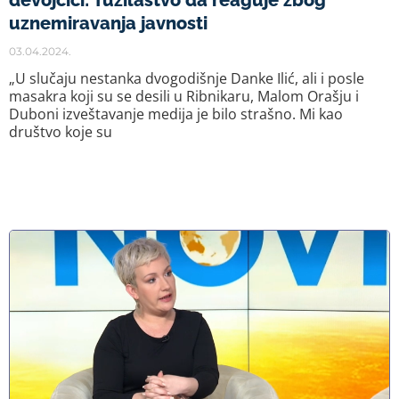
devojčici: Tužilaštvo da reaguje zbog
uznemiravanja javnosti
03.04.2024.
„U slučaju nestanka dvogodišnje Danke Ilić, ali i posle
masakra koji su se desili u Ribnikaru, Malom Orašju i
Duboni izveštavanje medija je bilo strašno. Mi kao
društvo koje su