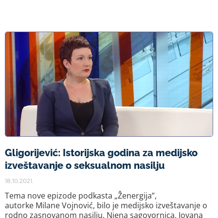
Gligorijević: Istorijska godina za medijsko
izveštavanje o seksualnom nasilju
18.10.2021.
Tema nove epizode podkasta „Ženergija”,
autorke Milane Vojnović, bilo je medijsko izveštavanje o
rodno zasnovanom nasilju. Njena sagovornica, Jovana