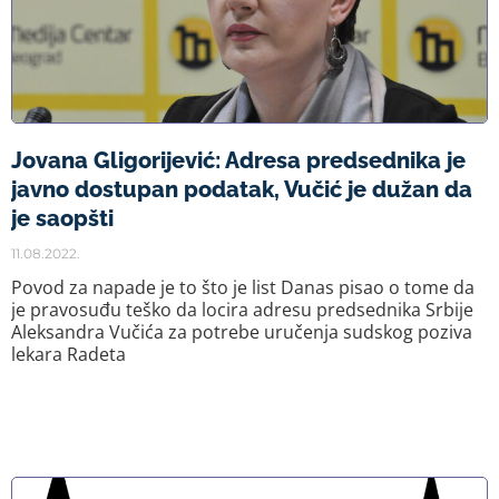
Jovana Gligorijević: Adresa predsednika je
javno dostupan podatak, Vučić je dužan da
je saopšti
11.08.2022.
Povod za napade je to što je list Danas pisao o tome da
je pravosuđu teško da locira adresu predsednika Srbije
Aleksandra Vučića za potrebe uručenja sudskog poziva
lekara Radeta