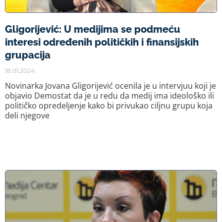
Gligorijević: U medijima se podmeću
interesi određenih političkih i finansijskih
grupacija
18.01.2024.
Novinarka Jovana Gligorijević ocenila je u intervjuu koji je
objavio Demostat da je u redu da medij ima ideološko ili
političko opredeljenje kako bi privukao ciljnu grupu koja
deli njegove