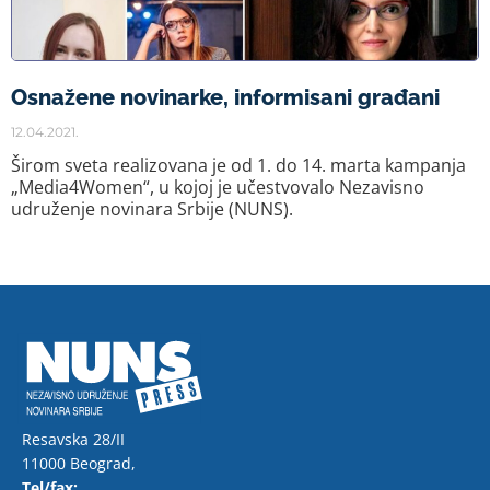
Osnažene novinarke, informisani građani
12.04.2021.
Širom sveta realizovana je od 1. do 14. marta kampanja
„Media4Women“, u kojoj je učestvovalo Nezavisno
udruženje novinara Srbije (NUNS).
Resavska 28/II
11000 Beograd,
Tel/fax: