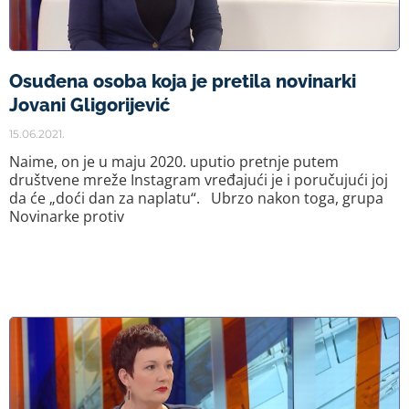
Osuđena osoba koja je pretila novinarki
Jovani Gligorijević
15.06.2021.
Naime, on je u maju 2020. uputio pretnje putem
društvene mreže Instagram vređajući je i poručujući joj
da će „doći dan za naplatu“. Ubrzo nakon toga, grupa
Novinarke protiv