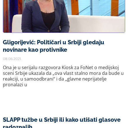
Gligorijević: Političari u Srbiji gledaju
novinare kao protivnike
08.06.2021.
Ona je u serijalu razgovora Kiosk za FoNet o medijskoj
sceni Srbije ukazala da „ova vlast stalno mora da bude u
reakciji, u samoodbrani“ i da „glavne neprijatelje
pronalazi u
SLAPP tužbe u Srbiji ili kako utišati glasove
radoznalih