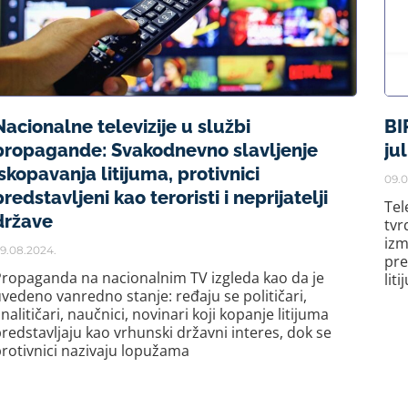
Nacionalne televizije u službi
BI
propagande: Svakodnevno slavljenje
ju
iskopavanja litijuma, protivnici
09.0
predstavljeni kao teroristi i neprijatelji
Tel
države
tvr
izm
9.08.2024.
pre
ropaganda na nacionalnim TV izgleda kao da je
lit
vedeno vanredno stanje: ređaju se političari,
nalitičari, naučnici, novinari koji kopanje litijuma
redstavljaju kao vrhunski državni interes, dok se
rotivnici nazivaju lopužama