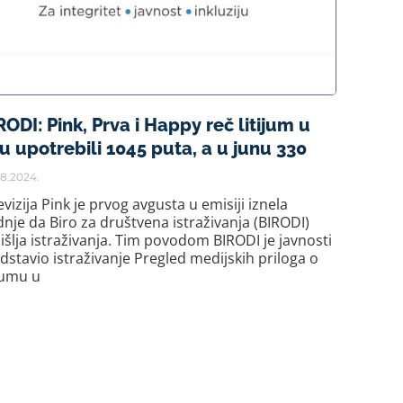
RODI: Pink, Prva i Happy reč litijum u
lu upotrebili 1045 puta, a u junu 330
8.2024.
evizija Pink je prvog avgusta u emisiji iznela
dnje da Biro za društvena istraživanja (BIRODI)
išlja istraživanja. Tim povodom BIRODI je javnosti
dstavio istraživanje Pregled medijskih priloga o
ijumu u