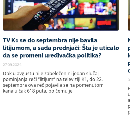
TV K1 se do septembra nije bavila
litijumom, a sada prednjači: Šta je uticalo
da se promeni uređivačka politika?
27.09.2024.
Dok u avgustu nije zabeležen ni jedan slučaj
pominjanja reči “litijum” na televiziji K1, do 22.
0
septembra ova reč pojavila se na pomenutom
P
kanalu čak 618 puta, po čemu je
u
a
p
p