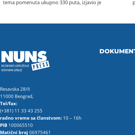
tema pomenuta ukupno 330 puta, izjavio je
p
DOKUMEN
Resavska 28/II
11000 Beograd,
Tel/fax:
(+381) 11 33 43 255
radno vreme sa članstvom:
10 – 16h
PIB
100065510
Matični broj
06975461