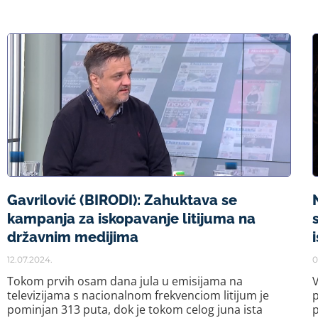
Gavrilović (BIRODI): Zahuktava se
kampanja za iskopavanje litijuma na
državnim medijima
12.07.2024.
0
Tokom prvih osam dana jula u emisijama na
V
televizijama s nacionalnom frekvenciom litijum je
p
pominjan 313 puta, dok je tokom celog juna ista
p