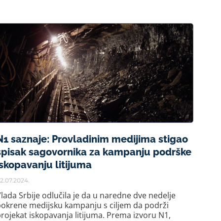
N1 saznaje: Provladinim medijima stigao
spisak sagovornika za kampanju podrške
iskopavanju litijuma
2.07.2024.
lada Srbije odlučila je da u naredne dve nedelje
okrene medijsku kampanju s ciljem da podrži
rojekat iskopavanja litijuma. Prema izvoru N1,