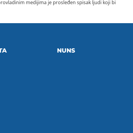
rovladinim medijima je prosleđen spisak ljudi koji bi
TA
NUNS