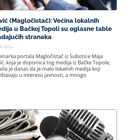
vić (Magločistač): Većina lokalnih
dija u Bačkoj Topoli su oglasne table
adajućih stranaka
6.2024.
inarka portala Magločistač iz Subotice Maja
ić, koja je dopisnica tog medija iz Bačke Topole,
avila je danas da je malo lokalnih medija koji
eštavaju u interesu javnosti, a mnogo