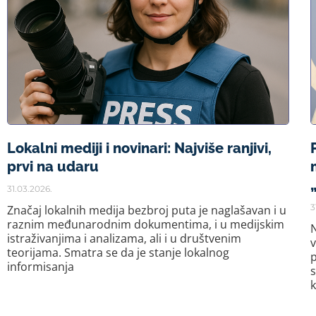
Lokalni mediji i novinari: Najviše ranjivi,
prvi na udaru
31.03.2026.
3
Značaj lokalnih medija bezbroj puta je naglašavan i u
raznim međunarodnim dokumentima, i u medijskim
N
istraživanjima i analizama, ali i u društvenim
v
teorijama. Smatra se da je stanje lokalnog
p
informisanja
k