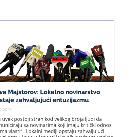
va Majstorov: Lokalno novinarstvo
staje zahvaljujući entuzijazmu
2.2025.
š uvek postoji strah kod velikog broja ljudi da
uniciraju sa novinarima koji imaju kritički odnos
ma vlasti“ Lokalni mediji opstaju zahvaljujući