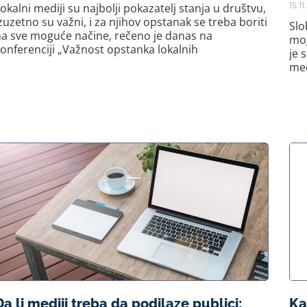
15.1
okalni mediji su najbolji pokazatelj stanja u društvu,
zuzetno su važni, i za njihov opstanak se treba boriti
Slo
a sve moguće načine, rečeno je danas na
mog
onferenciji „Važnost opstanka lokalnih
je 
med
Da li mediji treba da podilaze publici:
Ka