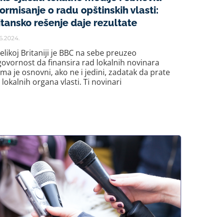
formisanje o radu opštinskih vlasti:
itansko rešenje daje rezultate
6.2024.
elikoj Britaniji je BBC na sebe preuzeo
ovornost da finansira rad lokalnih novinara
ima je osnovni, ako ne i jedini, zadatak da prate
 lokalnih organa vlasti. Ti novinari