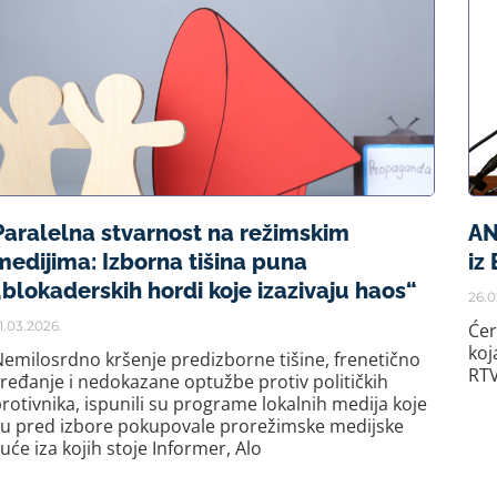
Paralelna stvarnost na režimskim
AN
medijima: Izborna tišina puna
iz
„blokaderskih hordi koje izazivaju haos“
26.0
1.03.2026.
Ćer
koj
emilosrdno kršenje predizborne tišine, frenetično
RTV
ređanje i nedokazane optužbe protiv političkih
rotivnika, ispunili su programe lokalnih medija koje
su pred izbore pokupovale prorežimske medijske
uće iza kojih stoje Informer, Alo