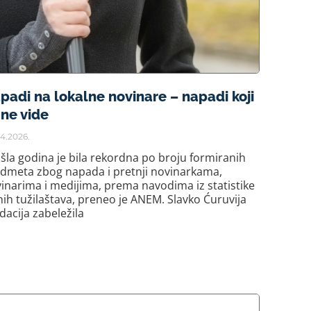
padi na lokalne novinare – napadi koji
 ne vide
4.2026.
šla godina je bila rekordna po broju formiranih
dmeta zbog napada i pretnji novinarkama,
inarima i medijima, prema navodima iz statistike
nih tužilaštava, preneo je ANEM. Slavko Ćuruvija
dacija zabeležila