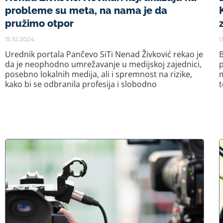
probleme su meta, na nama je da
pružimo otpor
15.10.2024.
0
Urednik portala Pančevo SiTi Nenad Živković rekao je
da je neophodno umrežavanje u medijskoj zajednici,
p
posebno lokalnih medija, ali i spremnost na rizike,
m
kako bi se odbranila profesija i slobodno
t