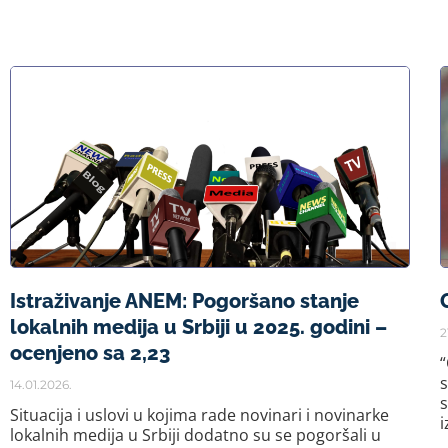
Istraživanje ANEM: Pogoršano stanje
lokalnih medija u Srbiji u 2025. godini –
2
ocenjeno sa 2,23
“
s
14.01.2026.
s
Situacija i uslovi u kojima rade novinari i novinarke
i
lokalnih medija u Srbiji dodatno su se pogoršali u