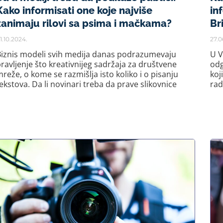
Kako informisati one koje najviše
in
zanimaju rilovi sa psima i mačkama?
Br
1.10.2024.
27.0
Biznis modeli svih medija danas podrazumevaju
U V
ravljenje što kreativnijeg sadržaja za društvene
odg
reže, o kome se razmišlja isto koliko i o pisanju
koj
ekstova. Da li novinari treba da prave slikovnice
rad