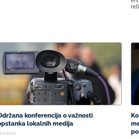
ent
teš
Održana konferencija o važnosti
Ko
opstanka lokalnih medija
me
po
6.11.2024.