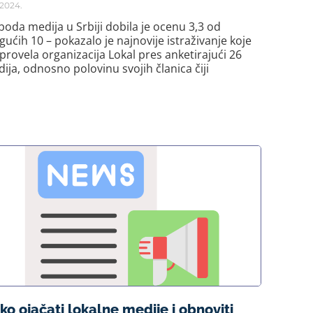
1.2024.
boda medija u Srbiji dobila je ocenu 3,3 od
ućih 10 – pokazalo je najnovije istraživanje koje
sprovela organizacija Lokal pres anketirajući 26
ija, odnosno polovinu svojih članica čiji
ko ojačati lokalne medije i obnoviti