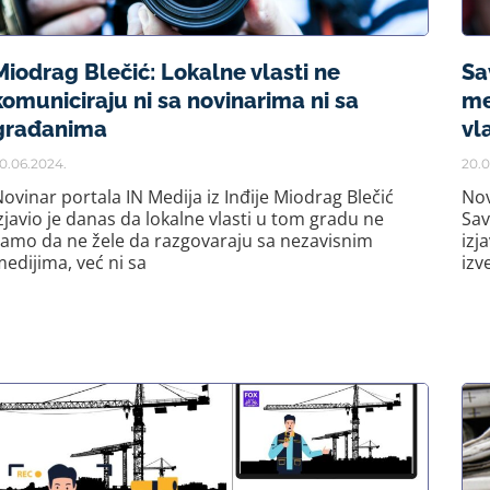
Miodrag Blečić: Lokalne vlasti ne
Sa
komuniciraju ni sa novinarima ni sa
me
građanima
vl
0.06.2024.
20.0
ovinar portala IN Medija iz Inđije Miodrag Blečić
Nov
zjavio je danas da lokalne vlasti u tom gradu ne
Sav
amo da ne žele da razgovaraju sa nezavisnim
izj
edijima, već ni sa
izv