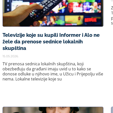
0
Z
1
p
s
Televizije koje su kupili Informer i Alo ne
žele da prenose sednice lokalnih
skupština
15.05.2026.
TV prenosa sednica lokalnih skupština, koji
obezbeđuju da građani imaju uvid u to kako se
donose odluke u njihovo ime, u Užicu i Prijepolju više
nema. Lokalne televizije koje su