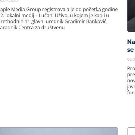
6.04.2026.
aple Media Group registrovala je od početka godine
2. lokalni medij – Lučani Uživo, u kojem je kao i u
rethodnih 11 glavni urednik Gradimir Banković,
aradnik Centra za društvenu
Na
se
02.0
Pro
pre
nov
jav
fon