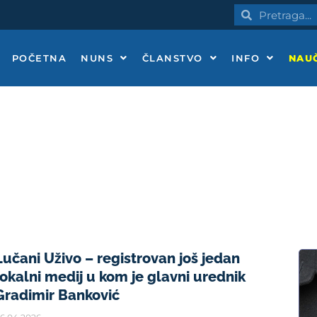
Pretraga
Pretraga
POČETNA
NUNS
ČLANSTVO
INFO
NAUČ
STRANICA
STRANICA
Lučani Uživo – registrovan još jedan
lokalni medij u kom je glavni urednik
Gradimir Banković