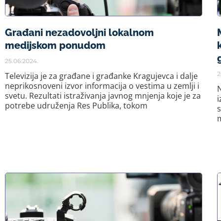
Građani nezadovoljni lokalnom
medijskom ponudom
25.06.2024.
2
Televizija je za građane i građanke Kragujevca i dalje
neprikosnoveni izvor informacija o vestima u zemlji i
N
svetu. Rezultati istraživanja javnog mnjenja koje je za
i
potrebe udruženja Res Publika, tokom
s
m