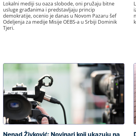
Lokalni mediji su oaza slobode, oni pružaju bitne
L
usluge građanima i predstavljaju princip
i
demokratije, ocenio je danas u Novom Pazaru šef
n
Odeljenja za medije Misije OEBS-a u Srbiji Dominik
k
Tjeri.
Nenad Živković: Novinari koji ukazuju na