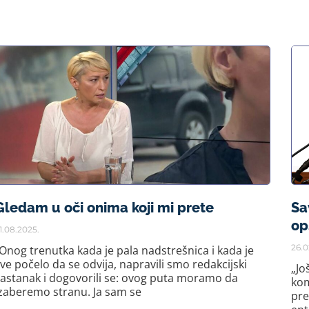
Gledam u oči onima koji mi prete
Sa
op
1.08.2025.
26.0
Onog trenutka kada je pala nadstrešnica i kada je
ve počelo da se odvija, napravili smo redakcijski
„Jo
astanak i dogovorili se: ovog puta moramo da
kom
zaberemo stranu. Ja sam se
pre