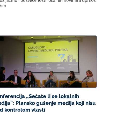
uzijazmu i posvećenosti lokalnih novinara uprkos
kim
nferencija „Sećate li se lokalnih
dija“: Plansko gušenje medija koji nisu
d kontrolom vlasti