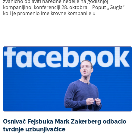
zvanično objaviti naredne nedelje na godišnjoj
kompanijinoj konferenciji 28. oktobra. Poput „Gugla“
koji je promenio ime krovne kompanije u
Osnivač Fejsbuka Mark Zakerberg odbacio
tvrdnje uzbunjivačice