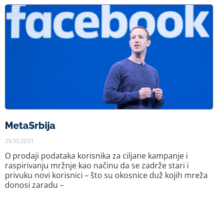
MetaSrbija
29.10.2021.
O prodaji podataka korisnika za ciljane kampanje i
raspirivanju mržnje kao načinu da se zadrže stari i
privuku novi korisnici – što su okosnice duž kojih mreža
donosi zaradu –