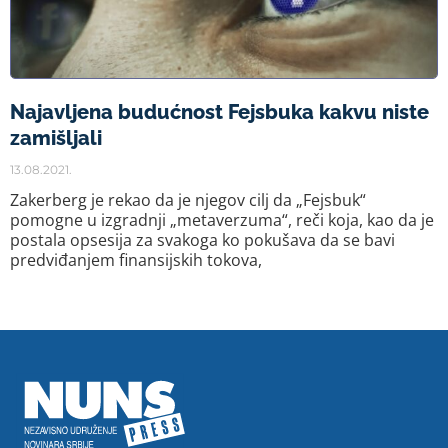
Najavljena budućnost Fejsbuka kakvu niste
zamišljali
13.08.2021.
Zakerberg je rekao da je njegov cilj da „Fejsbuk“
pomogne u izgradnji „metaverzuma“, reči koja, kao da je
postala opsesija za svakoga ko pokušava da se bavi
predviđanjem finansijskih tokova,