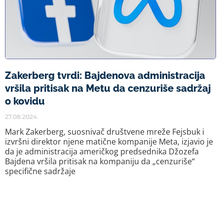
Zakerberg tvrdi: Bajdenova administracija
vršila pritisak na Metu da cenzuriše sadržaj
o kovidu
27.08.2024.
Mark Zakerberg, suosnivač društvene mreže Fejsbuk i
izvršni direktor njene matične kompanije Meta, izjavio je
da je administracija američkog predsednika Džozefa
Bajdena vršila pritisak na kompaniju da „cenzuriše“
specifične sadržaje