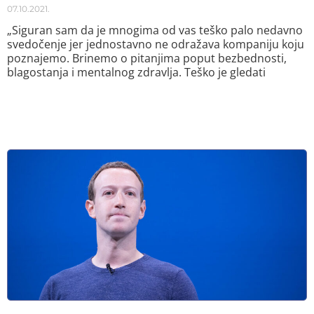
07.10.2021.
„Siguran sam da je mnogima od vas teško palo nedavno
svedočenje jer jednostavno ne odražava kompaniju koju
poznajemo. Brinemo o pitanjima poput bezbednosti,
blagostanja i mentalnog zdravlja. Teško je gledati