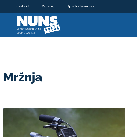
Pređi
Kontakt
Doniraj
Uplati članarinu
na
sadržaj
Mržnja