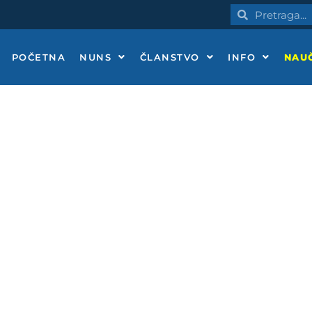
Pretraga
Pretraga
POČETNA
NUNS
ČLANSTVO
INFO
NAUČ