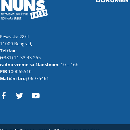
DOKUMEN
Resavska 28/II
11000 Beograd,
Tel/fax:
(+381) 11 33 43 255
radno vreme sa članstvom:
10 – 16h
PIB
100065510
Matični broj
06975461
F
T
Y
a
w
o
c
i
u
e
t
t
b
t
u