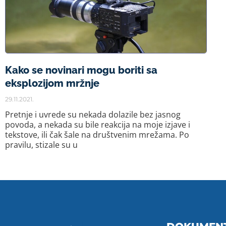
Kako se novinari mogu boriti sa
eksplozijom mržnje
29.11.2021.
Pretnje i uvrede su nekada dolazile bez jasnog
povoda, a nekada su bile reakcija na moje izjave i
tekstove, ili čak šale na društvenim mrežama. Po
pravilu, stizale su u