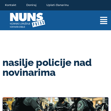
Pređi
Kontakt
Doniraj
Uplati članarinu
na
sadržaj
Mai
Men
nasilje policije nad
novinarima