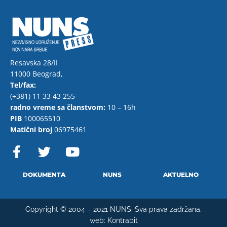
Resavska 28/II
11000 Beograd,
Tel/fax:
(+381) 11 33 43 255
radno vreme sa članstvom:
10 – 16h
PIB
100065510
Matični broj
06975461
F
T
Y
a
w
o
c
i
u
e
t
t
DOKUMENTA
NUNS
AKTUELNO
b
t
u
o
e
b
Copyright © 2004 – 2021 NUNS. Sva prava zadržana.
o
r
e
web:
Kontrabit