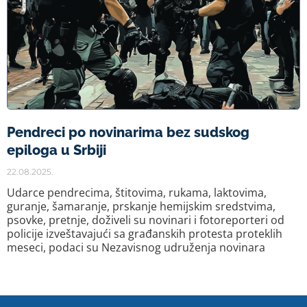
Pendreci po novinarima bez sudskog
epiloga u Srbiji
22.08.2025.
Udarce pendrecima, štitovima, rukama, laktovima,
guranje, šamaranje, prskanje hemijskim sredstvima,
psovke, pretnje, doživeli su novinari i fotoreporteri od
policije izveštavajući sa građanskih protesta proteklih
meseci, podaci su Nezavisnog udruženja novinara