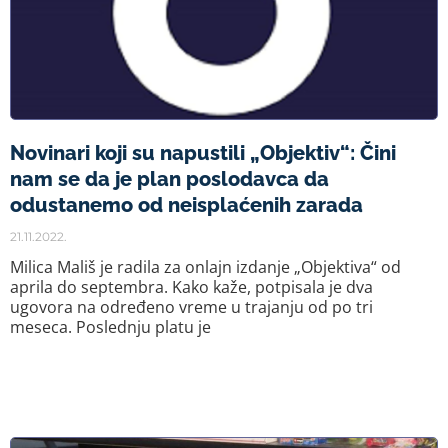
Novinari koji su napustili „Objektiv“: Čini
nam se da je plan poslodavca da
odustanemo od neisplaćenih zarada
21.11.2022.
Milica Mališ je radila za onlajn izdanje „Objektiva“ od
aprila do septembra. Kako kaže, potpisala je dva
ugovora na određeno vreme u trajanju od po tri
meseca. Poslednju platu je