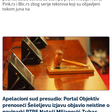
Pink.rs i Blic.rs zbog serije tekstova koji su objavljeni
tokom juna na
Apelacioni sud presudio: Portal Objektiv
prenoseći Šešeljevu izjavu objavio neistine o
novinarki RTRS Nataši Miljanović Zubac