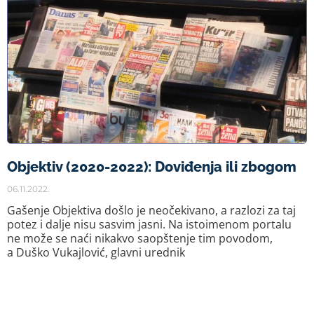
Objektiv (2020-2022): Doviđenja ili zbogom
06.11.2022.
Gašenje Objektiva došlo je neočekivano, a razlozi za taj
potez i dalje nisu sasvim jasni. Na istoimenom portalu
ne može se naći nikakvo saopštenje tim povodom,
a Duško Vukajlović, glavni urednik