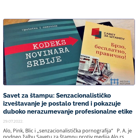
Savet za štampu: Senzacionalističko
izveštavanje je postalo trend i pokazuje
duboko nerazumevanje profesionalne etike
29.07.2022.
Alo, Pink, Blic i „senzacionalistička pornografija“ P. A. je
podneo žalbu Savetu za štampu protiv medija Alo.rs,