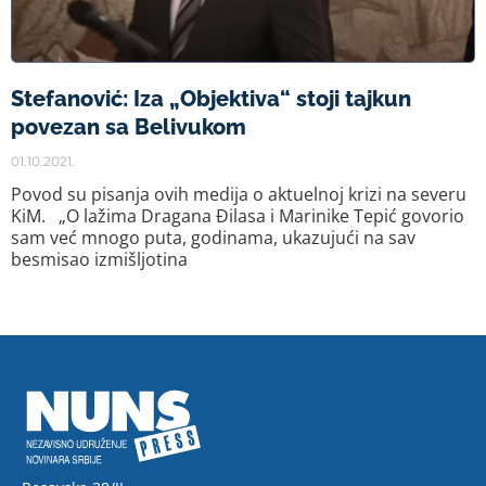
Stefanović: Iza „Objektiva“ stoji tajkun
povezan sa Belivukom
01.10.2021.
Povod su pisanja ovih medija o aktuelnoj krizi na severu
KiM. „O lažima Dragana Đilasa i Marinike Tepić govorio
sam već mnogo puta, godinama, ukazujući na sav
besmisao izmišljotina