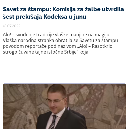
Savet za štampu: Komisija za žalbe utvrdila
šest prekršaja Kodeksa u junu
01.07.2022.
Alo! – svođenje tradicije vlaške manjine na magiju
Vlaška narodna stranka obratila se Savetu za štampu
povodom reportaže pod nazivom „Alo! – Razotkrio
strogo čuvane tajne istočne Srbije” koja