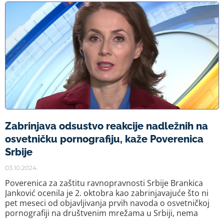
Zabrinjava odsustvo reakcije nadležnih na
osvetničku pornografiju, kaže Poverenica
Srbije
03.10.2024.
Poverenica za zaštitu ravnopravnosti Srbije Brankica
Janković ocenila je 2. oktobra kao zabrinjavajuće što ni
pet meseci od objavljivanja prvih navoda o osvetničkoj
pornografiji na društvenim mrežama u Srbiji, nema