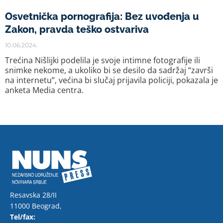
Osvetnička pornografija: Bez uvođenja u
Zakon, pravda teško ostvariva
10.06.2024.
Trećina Nišlijki podelila je svoje intimne fotografije ili
snimke nekome, a ukoliko bi se desilo da sadržaj “završi
na internetu”, većina bi slučaj prijavila policiji, pokazala je
anketa Media centra.
Resavska 28/II
11000 Beograd,
Tel/fax: