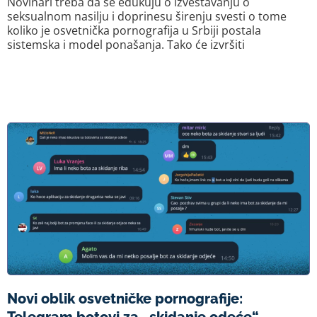
Novinari treba da se edukuju o izveštavanju o
seksualnom nasilju i doprinesu širenju svesti o tome
koliko je osvetnička pornografija u Srbiji postala
sistemska i model ponašanja. Tako će izvršiti
Novi oblik osvetničke pornografije: