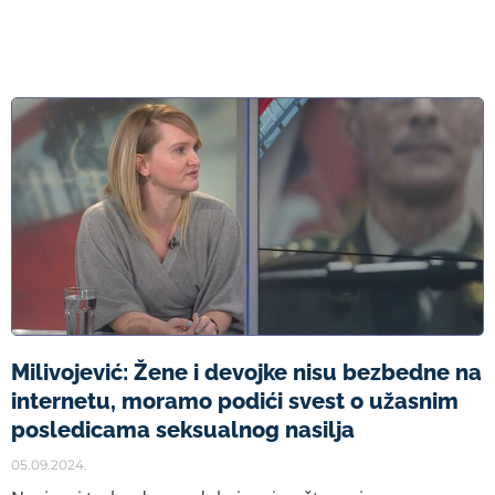
Milivojević: Žene i devojke nisu bezbedne na
internetu, moramo podići svest o užasnim
posledicama seksualnog nasilja
05.09.2024.