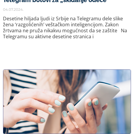
Telegram botovi za „skidanje odeće“
04.07.2024.
Desetine hiljada ljudi iz Srbije na Telegramu dele slike
žena ‘razgolićenih’ veštačkom inteligencijom. Zakon
žrtvama ne pruža nikakvu mogućnost da se zaštite Na
Telegramu su aktivne desetine stranica i