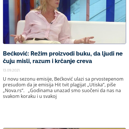
Bećković: Režim proizvodi buku, da ljudi ne
čuju misli, razum i krčanje creva
13.09.2021.
U novu sezonu emisije, Bećković ulazi sa prvostepenom
presudom da je emisija Hit tvit plagijat „Utiska“, piše
„Nova.rs“. „Godinama unazad smo suočeni da nas na
svakom koraku i u svakoj