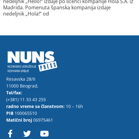
nedeljnik „Hello!“ izdaje po licenci kompanije Hola S.A. iz
Madrida. Pomenuta španska kompanija izdaje
nedeljnik „Hola!“ od
Resavska 28/II
11000 Beograd,
Tel/fax:
(+381) 11 33 43 255
radno vreme sa članstvom:
10 – 16h
PIB
100065510
Matični broj
06975461
F
T
Y
a
w
o