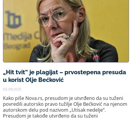
„Hit tvit“ je plagijat – prvostepena presuda
u korist Olje Bećković
02.09.2021.
Kako piše Nova.rs, presudom je utvrđeno da su tuženi
povredili autorsko pravo tužilje Olje Bećković na njenom
autorskom delu pod nazivom „Utisak nedelje“.
Presudom je takođe utvrđeno da su tuženi