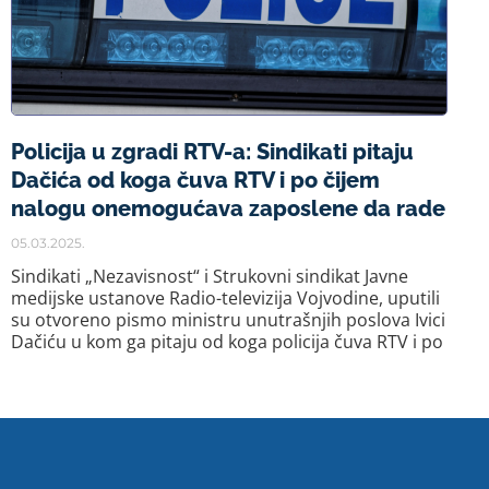
Policija u zgradi RTV-a: Sindikati pitaju
Dačića od koga čuva RTV i po čijem
nalogu onemogućava zaposlene da rade
05.03.2025.
Sindikati „Nezavisnost“ i Strukovni sindikat Javne
medijske ustanove Radio-televizija Vojvodine, uputili
su otvoreno pismo ministru unutrašnjih poslova Ivici
Dačiću u kom ga pitaju od koga policija čuva RTV i po