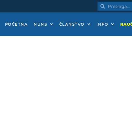
Pretraga
Pretraga
POČETNA
NUNS
ČLANSTVO
INFO
NAUČ