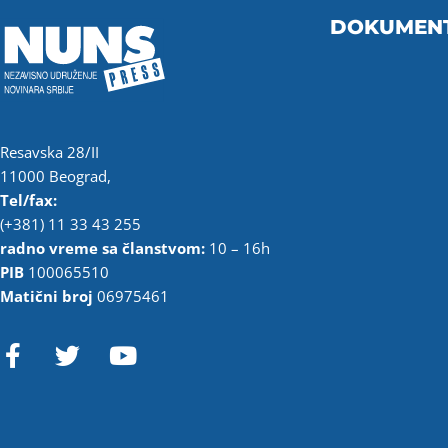
DOKUMEN
Resavska 28/II
11000 Beograd,
Tel/fax:
(+381) 11 33 43 255
radno vreme sa članstvom:
10 – 16h
PIB
100065510
Matični broj
06975461
F
T
Y
a
w
o
c
i
u
e
t
t