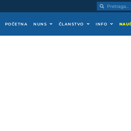
Pretraga
Pretraga
POČETNA
NUNS
ČLANSTVO
INFO
NAUČ