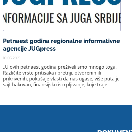
Petnaest godina regionalne informativne
agencije JUGpress
10.05.2021.
„U ovih petnaest godina preživeli smo mnogo toga.
Različite vrste pritisaka i pretnji, otvorenih ili
prikrivenih, pokušaje vlasti da nas ugase, više puta je
sajt hakovan, finansijsko iscrpljivanje, koje traje