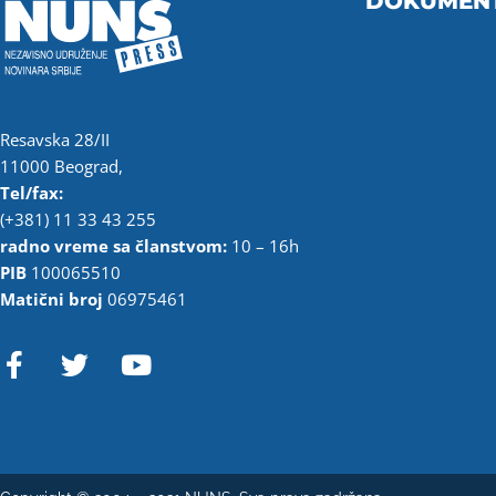
DOKUMEN
Resavska 28/II
11000 Beograd,
Tel/fax:
(+381) 11 33 43 255
radno vreme sa članstvom:
10 – 16h
PIB
100065510
Matični broj
06975461
F
T
Y
a
w
o
c
i
u
e
t
t
b
t
u