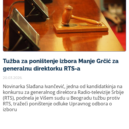
Tužba za poništenje izbora Manje Grčić za
generalnu direktorku RTS-a
20.03.2026.
Novinarka Slađana Ivančević, jedna od kandidatkinja na
konkursu za generalnog direktora Radio-televizije Srbije
(RTS), podnela je Višem sudu u Beogradu tužbu protiv
RTS, tražeći poništenje odluke Upravnog odbora o
izboru