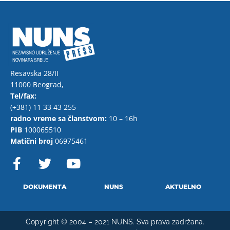
Resavska 28/II
11000 Beograd,
Tel/fax:
(+381) 11 33 43 255
radno vreme sa članstvom:
10 – 16h
PIB
100065510
Matični broj
06975461
F
T
Y
a
w
o
c
i
u
e
t
t
DOKUMENTA
NUNS
AKTUELNO
b
t
u
o
e
b
Copyright © 2004 – 2021 NUNS. Sva prava zadržana.
o
r
e