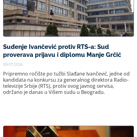
Suđenje Ivančević protiv RTS-a: Sud
proverava prijavu i diplomu Manje Grčić
09.07.2026.
Pripremno ročište po tužbi Slađane Ivančević, jedne od
kandidata na konkursu za generalnog direktora Radio-
televizije Srbije (RTS), protiv ovog javnog servisa,
održano je danas u Višem sudu u Beogradu.