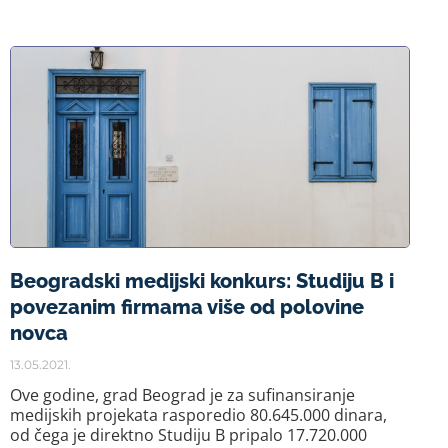
Beogradski medijski konkurs: Studiju B i
povezanim firmama više od polovine
novca
13.05.2021.
Ove godine, grad Beograd je za sufinansiranje
medijskih projekata rasporedio 80.645.000 dinara,
od čega je direktno Studiju B pripalo 17.720.000