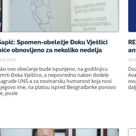
Šapić: Spomen-obeležje Đoku Vještici
RE
biće obnovljeno za nekoliko nedelja
an
8.10.2023.
09.1
ko ovo obećanje bude ispunjeno, na godišnjicu
Doz
mrti Đoka Vještice, a neposredno nakon dodele
Ava
nagrade UNS-a za novinarsku humanost koja nosi
ovu
njegovo ime, na platou ispred Beograđanke ponovo
dal
e, posle