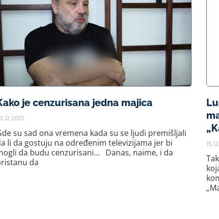
Kako je cenzurisana jedna majica
Lu
ma
3.12.2021.
„K
de su sad ona vremena kada su se ljudi premišljali
a li da gostuju na određenim televizijama jer bi
15.12
mogli da budu cenzurisani… Danas, naime, i da
Tak
ristanu da
koj
kom
„Ma