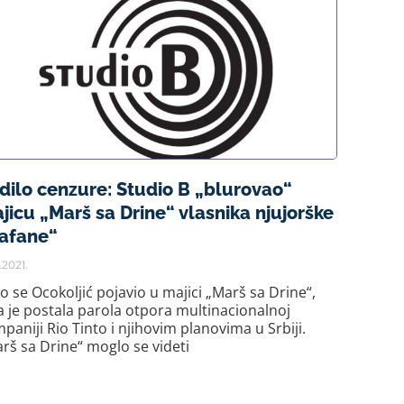
dilo cenzure: Studio B „blurovao“
jicu „Marš sa Drine“ vlasnika njujorške
afane“
.2021.
o se Ocokoljić pojavio u majici „Marš sa Drine“,
a je postala parola otpora multinacionalnoj
paniji Rio Tinto i njihovim planovima u Srbiji.
rš sa Drine“ moglo se videti