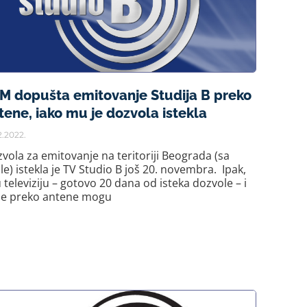
M dopušta emitovanje Studija B preko
tene, iako mu je dozvola istekla
2.2022.
vola za emitovanje na teritoriji Beograda (sa
le) istekla je TV Studio B još 20. novembra. Ipak,
 televiziju – gotovo 20 dana od isteka dozvole – i
je preko antene mogu