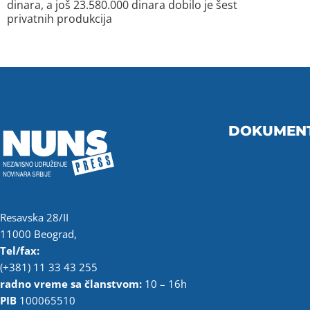
dinara, a još 23.580.000 dinara dobilo je šest
privatnih produkcija
DOKUMEN
Resavska 28/II
11000 Beograd,
Tel/fax:
(+381) 11 33 43 255
radno vreme sa članstvom:
10 – 16h
PIB
100065510