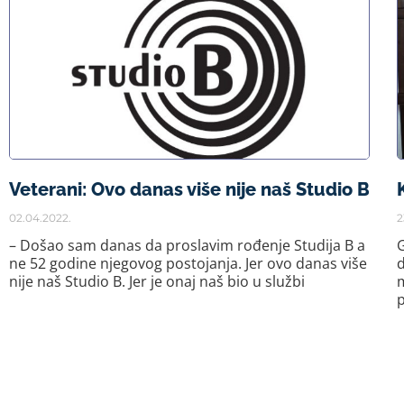
Veterani: Ovo danas više nije naš Studio B
02.04.2022.
2
– Došao sam danas da proslavim rođenje Studija B a
G
ne 52 godine njegovog postojanja. Jer ovo danas više
d
nije naš Studio B. Jer je onaj naš bio u službi
p