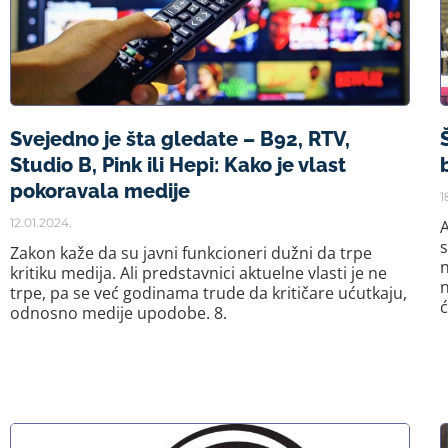
Svejedno je šta gledate – B92, RTV,
Studio B, Pink ili Hepi: Kako je vlast
pokoravala medije
1
12.01.2024.
A
s
Zakon kaže da su javni funkcioneri dužni da trpe
kritiku medija. Ali predstavnici aktuelne vlasti je ne
trpe, pa se već godinama trude da kritičare ućutkaju,
ć
odnosno medije upodobe. 8.