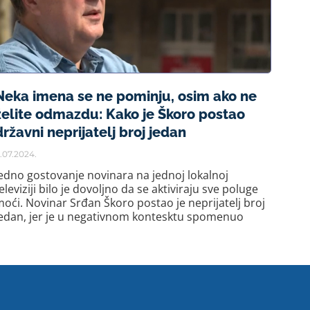
Neka imena se ne pominju, osim ako ne
želite odmazdu: Kako je Škoro postao
državni neprijatelj broj jedan
1.07.2024.
edno gostovanje novinara na jednoj lokalnoj
eleviziji bilo je dovoljno da se aktiviraju sve poluge
oći. Novinar Srđan Škoro postao je neprijatelj broj
edan, jer je u negativnom kontesktu spomenuo