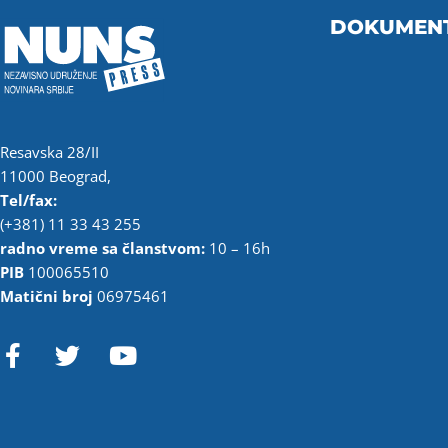
DOKUMEN
Resavska 28/II
11000 Beograd,
Tel/fax:
(+381) 11 33 43 255
radno vreme sa članstvom:
10 – 16h
PIB
100065510
Matični broj
06975461
F
T
Y
a
w
o
c
i
u
e
t
t