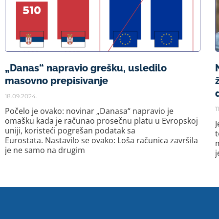
„Danas“ napravio grešku, usledilo
masovno prepisivanje
18.09.2024.
1
Počelo je ovako: novinar „Danasa“ napravio je
omašku kada je računao prosečnu platu u Evropskoj
J
uniji, koristeći pogrešan podatak sa
t
Eurostata. Nastavilo se ovako: Loša računica završila
m
je ne samo na drugim
j