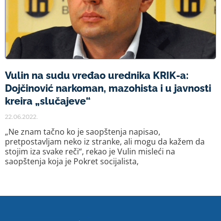
Vulin na sudu vređao urednika KRIK-a:
Dojčinović narkoman, mazohista i u javnosti
kreira „slučajeve“
22.06.2022.
„Ne znam tačno ko je saopštenja napisao,
pretpostavljam neko iz stranke, ali mogu da kažem da
stojim iza svake reči“, rekao je Vulin misleći na
saopštenja koja je Pokret socijalista,