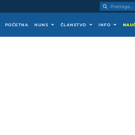
Pretraga
Pretraga
POČETNA
NUNS
ČLANSTVO
INFO
NAUČ