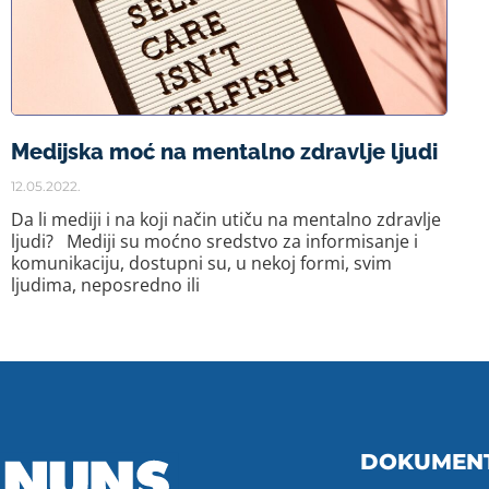
Medijska moć na mentalno zdravlje ljudi
12.05.2022.
Da li mediji i na koji način utiču na mentalno zdravlje
ljudi? Mediji su moćno sredstvo za informisanje i
komunikaciju, dostupni su, u nekoj formi, svim
ljudima, neposredno ili
DOKUMEN