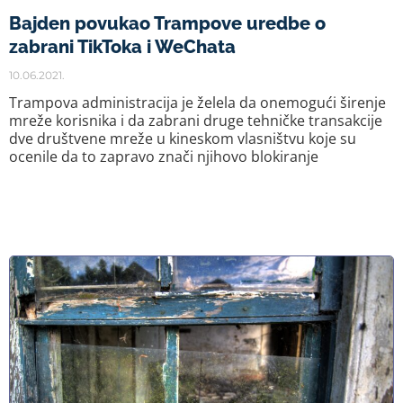
Bajden povukao Trampove uredbe o
zabrani TikToka i WeChata
10.06.2021.
Trampova administracija je želela da onemogući širenje
mreže korisnika i da zabrani druge tehničke transakcije
dve društvene mreže u kineskom vlasništvu koje su
ocenile da to zapravo znači njihovo blokiranje