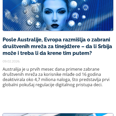
Posle Australije, Evropa razmišlja o zabrani
društvenih mreža za tinejdžere – da li Srbija
može i treba li da krene tim putem?
09.02.2026.
Australija je u prvih mesec dana primene zabrane
društvenih mreža za korisnike mlađe od 16 godina
deaktivirala oko 4,7 miliona naloga, što predstavlja prvi
globalni pokušaj regulacije digitalnog pristupa deci.