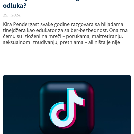
odluka?
25.11.2024.
Kira Pendergast svake godine razgovara sa hiljadama
tinejdžera kao edukator za sajber-bezbednost. Ona zna
čemu su izloženi na mreži – porukama, maltretiranju,
seksualnom iznuđivanju, pretnjama – ali ništa je nije