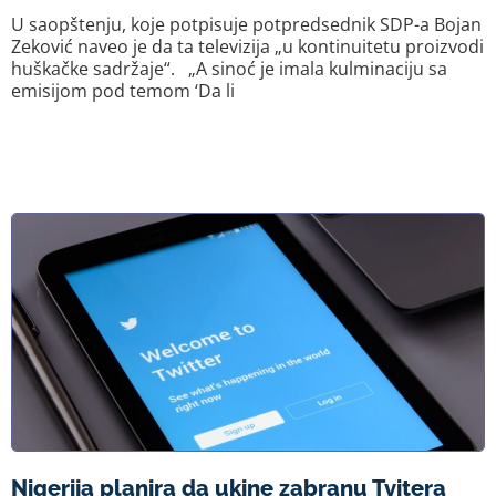
U saopštenju, koje potpisuje potpredsednik SDP-a Bojan
Zeković naveo je da ta televizija „u kontinuitetu proizvodi
huškačke sadržaje“. „A sinoć je imala kulminaciju sa
emisijom pod temom ‘Da li
Nigerija planira da ukine zabranu Tvitera