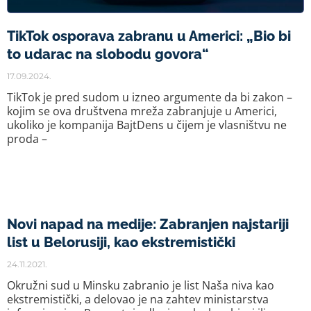
TikTok osporava zabranu u Americi: „Bio bi
to udarac na slobodu govora“
17.09.2024.
TikTok je pred sudom u izneo argumente da bi zakon –
kojim se ova društvena mreža zabranjuje u Americi,
ukoliko je kompanija BajtDens u čijem je vlasništvu ne
proda –
Novi napad na medije: Zabranjen najstariji
list u Belorusiji, kao ekstremistički
24.11.2021.
Okružni sud u Minsku zabranio je list Naša niva kao
ekstremistički, a delovao je na zahtev ministarstva