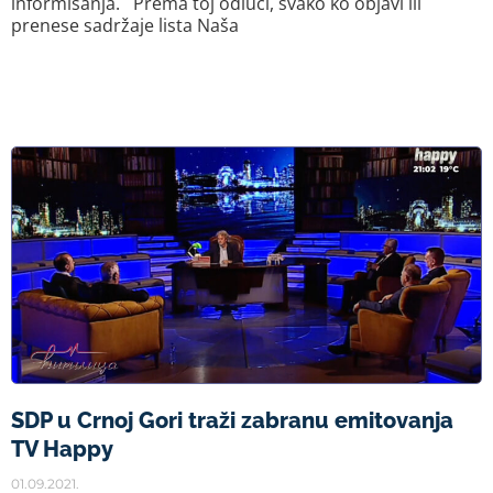
informisanja. Prema toj odluci, svako ko objavi ili
prenese sadržaje lista Naša
SDP u Crnoj Gori traži zabranu emitovanja
TV Happy
01.09.2021.