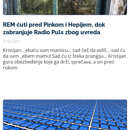
REM ćuti pred Pinkom i Hepijem, dok
zabranjuje Radio Puls zbog uvreda
31.05.2021.
Kristijan: _ebaću vam mamicu… sad ćeš da vidiš… sad ću
da vam _ebem mamu! Sad ću iz šteka prangiju… Kristijan
gura obezbeđenje koje ga drži, sprečava, a on preti
rukom