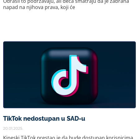
Odrasli to podržavaju, ali deca smatraju da je zabrana
napad na njihova prava, koji će
TikTok nedostupan u SAD-u
20.01.2025.
Kineski TikTok prestao je da bude dostupan korisnicima