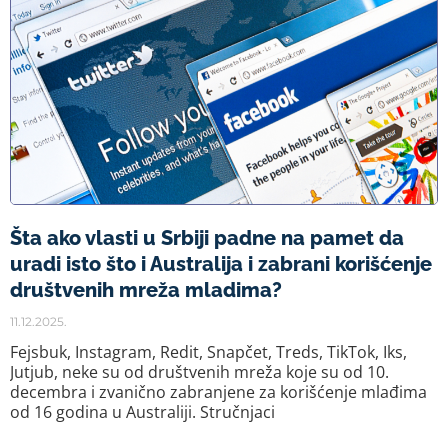
Šta ako vlasti u Srbiji padne na pamet da
uradi isto što i Australija i zabrani korišćenje
društvenih mreža mladima?
11.12.2025.
Fejsbuk, Instagram, Redit, Snapčet, Treds, TikTok, Iks,
Jutjub, neke su od društvenih mreža koje su od 10.
decembra i zvanično zabranjene za korišćenje mlađima
od 16 godina u Australiji. Stručnjaci